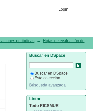
arzo. Saxagliptina
Login
caciones periódicas
→
Hojas de evaluación de
Buscar en DSpace
Buscar en DSpace
Esta colección
Búsqueda avanzada
Listar
Todo RICSMUR