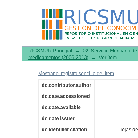
Hojas de Evaluación de Me
RICSMUR Principal
→
02. Servicio Murciano d
medicamentos (2006-2013)
→
Ver ítem
Mostrar el registro sencillo del ítem
dc.contributor.author
dc.date.accessioned
dc.date.available
dc.date.issued
dc.identifier.citation
Hojas de