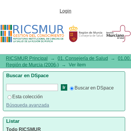
Boletín de Farmacovigilancia de
Login
la Región de Murcia, Año 2012,
Número 26
RICSMUR Principal
→
01. Consejería de Salud
→
01.00.
Región de Murcia (2006-)
→
Ver ítem
Buscar en DSpace
Buscar en DSpace
Esta colección
Búsqueda avanzada
Listar
Todo RICSMUR