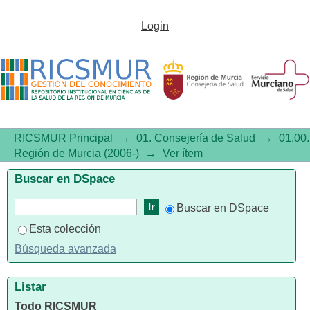
Boletín de Farmacovigilancia de
Login
la Región de Murcia, Año 2013,
Número 30
RICSMUR Principal
→
01. Consejería de Salud
→
01.00.
Región de Murcia (2006-)
→
Ver ítem
Buscar en DSpace
Buscar en DSpace
Esta colección
Búsqueda avanzada
Listar
Todo RICSMUR