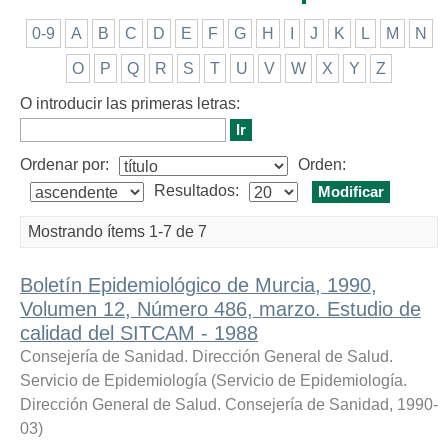
0-9
A
B
C
D
E
F
G
H
I
J
K
L
M
N
O
P
Q
R
S
T
U
V
W
X
Y
Z
O introducir las primeras letras:
Ordenar por:
Orden:
Resultados:
Mostrando ítems 1-7 de 7
Boletín Epidemiológico de Murcia, 1990,
Volumen 12, Número 486, marzo. Estudio de
calidad del SITCAM - 1988
Consejería de Sanidad. Dirección General de Salud.
Servicio de Epidemiología
(
Servicio de Epidemiología.
Dirección General de Salud. Consejería de Sanidad
,
1990-
03
)