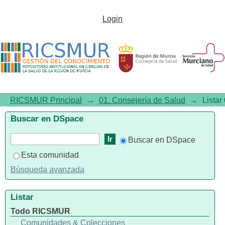
Listar01. Consejería de Salud
Login
por tema "Trastornos
Relacionados con Opioides"
RICSMUR Principal
→
01. Consejería de Salud
→
Listar
Buscar en DSpace
Buscar en DSpace
Esta comunidad
Búsqueda avanzada
Listar
Todo RICSMUR
Comunidades & Colecciones