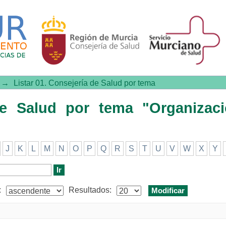
lud por tema "Organización y Ad
→
Listar 01. Consejería de Salud por tema
 de Salud por tema "Organizac
J
K
L
M
N
O
P
Q
R
S
T
U
V
W
X
Y
:
Resultados: