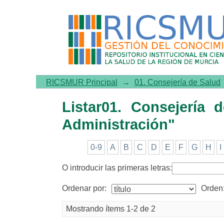
Listar01. Consejería de Sa
RICSMUR Principal
→
01. Consejería de Salud
Listar01. Consejería
Administración"
0-9
A
B
C
D
E
F
G
H
I
O introducir las primeras letras:
Ordenar por:
Orden
Mostrando ítems 1-2 de 2