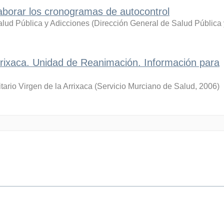
elaborar los cronogramas de autocontrol
alud Pública y Adicciones
(
Dirección General de Salud Pública 
Arrixaca. Unidad de Reanimación. Información para
tario Virgen de la Arrixaca
(
Servicio Murciano de Salud
,
2006
)