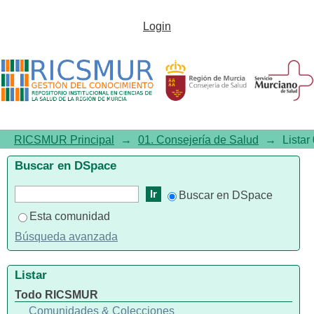
Listar01. Consejería de Salud
Login
por tema "Derechos del
Paciente"
RICSMUR Principal
→
01. Consejería de Salud
→
Listar
Buscar en DSpace
Buscar en DSpace
Esta comunidad
Búsqueda avanzada
Listar
Todo RICSMUR
Comunidades & Colecciones