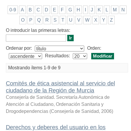
0-9
A
B
C
D
E
F
G
H
I
J
K
L
M
N
O
P
Q
R
S
T
U
V
W
X
Y
Z
O introducir las primeras letras:
Ordenar por:
Orden:
Resultados:
Mostrando ítems 1-9 de 9
Comités de ética asistencial al servicio del
ciudadano de la Región de Murcia
Consejería de Sanidad. Secretaría Autonómica de
Atención al Ciudadano, Ordenación Sanitaria y
Drogodependencias
(
Consejería de Sanidad
,
2006
)
Derechos y deberes del usuario en los