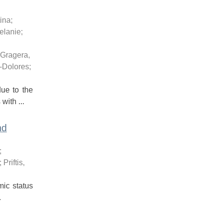
tina
;
elanie
;
;
Gragera,
-Dolores
;
ue to the
with ...
nd
;
;
Priftis,
ic status
.