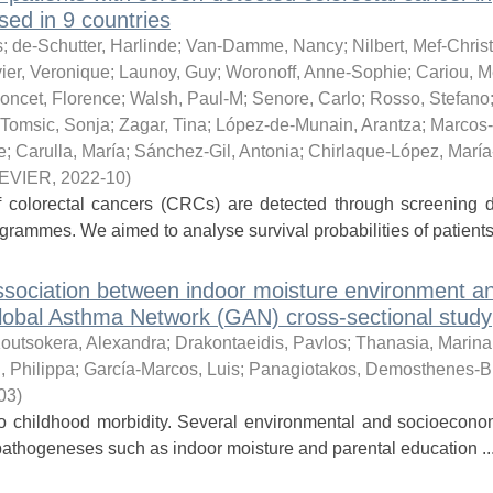
sed in 9 countries
s
;
de-Schutter, Harlinde
;
Van-Damme, Nancy
;
Nilbert, Mef-Chris
ier, Veronique
;
Launoy, Guy
;
Woronoff, Anne-Sophie
;
Cariou, M
oncet, Florence
;
Walsh, Paul-M
;
Senore, Carlo
;
Rosso, Stefano
Tomsic, Sonja
;
Zagar, Tina
;
López-de-Munain, Arantza
;
Marcos-
e
;
Carulla, María
;
Sánchez-Gil, Antonia
;
Chirlaque-López, María
EVIER
,
2022-10
)
olorectal cancers (CRCs) are detected through screening d
grammes. We aimed to analyse survival probabilities of patients 
ssociation between indoor moisture environment a
lobal Asthma Network (GAN) cross-sectional study
outsokera, Alexandra
;
Drakontaeidis, Pavlos
;
Thanasia, Marina
, Philippa
;
García-Marcos, Luis
;
Panagiotakos, Demosthenes-B
03
)
o childhood morbidity. Several environmental and socioeconom
opathogeneses such as indoor moisture and parental education ..