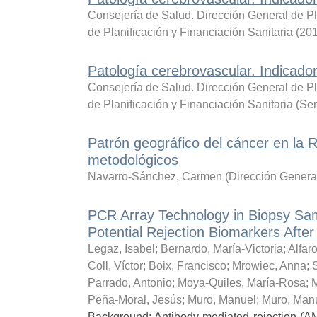
Consejería de Salud. Dirección General de Pl
de Planificación y Financiación Sanitaria
(
20
Patología cerebrovascular. Indicado
Consejería de Salud. Dirección General de Pl
de Planificación y Financiación Sanitaria
(
Ser
Patrón geográfico del cáncer en la
metodológicos
Navarro-Sánchez, Carmen
(
Dirección Genera
PCR Array Technology in Biopsy Sa
Potential Rejection Biomarkers After
Legaz, Isabel
;
Bernardo, María-Victoria
;
Alfar
Coll, Víctor
;
Boix, Francisco
;
Mrowiec, Anna
;
Parrado, Antonio
;
Moya-Quiles, María-Rosa
;
M
Peña-Moral, Jesús
;
Muro, Manuel
;
Muro, Man
Background: Antibody-mediated rejection (AMR