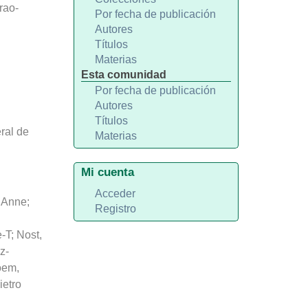
rao-
Por fecha de publicación
Autores
Títulos
Materias
Esta comunidad
Por fecha de publicación
Autores
Títulos
ral de
Materias
Mi cuenta
Acceder
 Anne
;
Registro
e-T
;
Nost,
z-
oem,
ietro