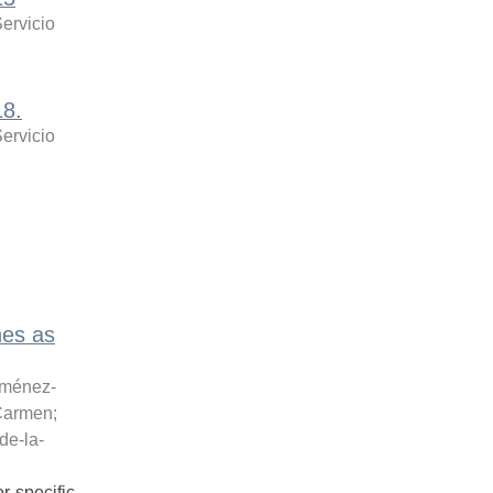
ervicio
18.
ervicio
nes as
iménez-
 Carmen
;
de-la-
r-specific