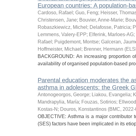
European countries: A population-ba
Cardoso, Rafael
;
Guo, Feng
;
Heisser, Thoma
Christensen, Jane
;
Bouvier, Anne-Marie
;
Bouv
Robaszkiewicz, Michel
;
Delafosse, Patricia
;
P
Lemmens, Valery-EPP
;
Elferink, Marloes-AG
;
Rafael
;
Puigdemont, Montse
;
Galceran, Jaum
Hoffmeister, Michael
;
Brenner, Hermann
(
ELS
BACKGROUND: An increasing proportion of c
availability of organised population-based pro
Parental education moderates the a
asthma in adolescents: the Greek G
Antonogeorgos, George
;
Liakou, Evangelia
;
K
Mandrapylia, María
;
Fouzas, Sotirios
;
Ellwood
Kostas-N
;
Douros, Konstantinos
(
BMC
,
2022-
OBJECTIVE: Asthma is a major contributor t
(SES) factors have been implicated in its eti