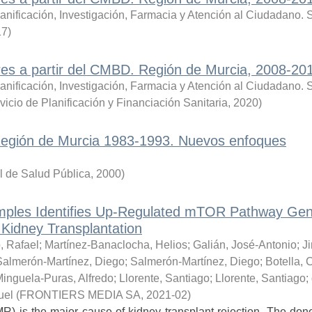
anificación, Investigación, Farmacia y Atención al Ciudadano. S
17
)
res a partir del CMBD. Región de Murcia, 2008-20
anificación, Investigación, Farmacia y Atención al Ciudadano. S
vicio de Planificación y Financiación Sanitaria
,
2020
)
 Región de Murcia 1983-1993. Nuevos enfoques
l de Salud Pública
,
2000
)
mples Identifies Up-Regulated mTOR Pathway Ge
 Kidney Transplantation
o, Rafael
;
Martínez-Banaclocha, Helios
;
Galián, José-Antonio
;
J
Salmerón-Martínez, Diego
;
Salmerón-Martínez, Diego
;
Botella,
inguela-Puras, Alfredo
;
Llorente, Santiago
;
Llorente, Santiago
;
uel
(
FRONTIERS MEDIA SA
,
2021-02
)
) is the major cause of kidney transplant rejection. The dono