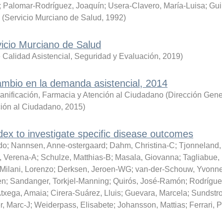
;
Palomar-Rodríguez, Joaquín
;
Usera-Clavero, María-Luisa
;
Gui
(
Servicio Murciano de Salud
,
1992
)
vicio Murciano de Salud
 Calidad Asistencial, Seguridad y Evaluación
,
2019
)
cambio en la demanda asistencial, 2014
anificación, Farmacia y Atención al Ciudadano
(
Dirección Gene
nción al Ciudadano
,
2015
)
ndex to investigate specific disease outcomes
do
;
Nannsen, Anne-ostergaard
;
Dahm, Christina-C
;
Tjonneland,
, Verena-A
;
Schulze, Matthias-B
;
Masala, Giovanna
;
Tagliabue,
Milani, Lorenzo
;
Derksen, Jeroen-WG
;
van-der-Schouw, Yvonn
en
;
Sandanger, Torkjel-Manning
;
Quirós, José-Ramón
;
Rodrígue
Atxega, Amaia
;
Cirera-Suárez, Lluis
;
Guevara, Marcela
;
Sundstr
r, Marc-J
;
Weiderpass, Elisabete
;
Johansson, Mattias
;
Ferrari, P