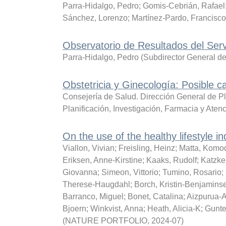
Parra-Hidalgo, Pedro
;
Gomis-Cebrián, Rafael
Sánchez, Lorenzo
;
Martínez-Pardo, Francisco
Observatorio de Resultados del Ser
Parra-Hidalgo, Pedro
(
Subdirector General de
Obstetricia y Ginecología: Posible 
Consejería de Salud. Dirección General de Pl
Planificación, Investigación, Farmacia y Ate
On the use of the healthy lifestyle i
Viallon, Vivian
;
Freisling, Heinz
;
Matta, Komo
Eriksen, Anne-Kirstine
;
Kaaks, Rudolf
;
Katzke
Giovanna
;
Simeon, Vittorio
;
Tumino, Rosario
;
Therese-Haugdahl
;
Borch, Kristin-Benjamins
Barranco, Miguel
;
Bonet, Catalina
;
Aizpurua-
Bjoern
;
Winkvist, Anna
;
Heath, Alicia-K
;
Gunte
(
NATURE PORTFOLIO
,
2024-07
)