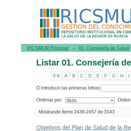
Listar 01. Consejería de Sal
RICSMUR Principal
→
01. Consejería de Salud
Listar 01. Consejería de
0-9
A
B
C
D
E
F
G
H
I
O introducir las primeras letras:
Ordenar por:
Orden
Mostrando ítems 2438-2457 de 3143
Objetivos del Plan de Salud de la R