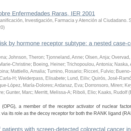
sobre Enfermedades Raras, IER 2001
anificación, Investigación, Farmacia y Atención al Ciudadano. S
20
)
isk by hormone receptor subtype: a nested case-c
ena
;
Johnson, Theron
;
Tjonneland, Anne
;
Olsen, Anja
;
Overvad,
Marie-Christine
;
Boeing, Heiner
;
Trichopoulou, Antonia
;
Naska, 
bina
;
Mattiello, Amalia
;
Tumino, Rosario
;
Ricceri, Fulvio
;
Bueno-
 Carla-H
;
Weiderpass, Elisabete
;
Lund, Eiliv
;
Quirós, José-Ram
que-López, María-Dolores
;
Ardanaz, Eva
;
Dorronsoro, Miren
;
Ke
re
;
Gunter, Marc
;
Merritt, Melissa-A
;
Riboli, Elio
;
Kaaks, Rudolf
(
OPG), a member of the receptor activator of nuclear facto
via its role as the decoy receptor for both the RANK ligand (RA
f patients with screen-detected colorectal cancer in