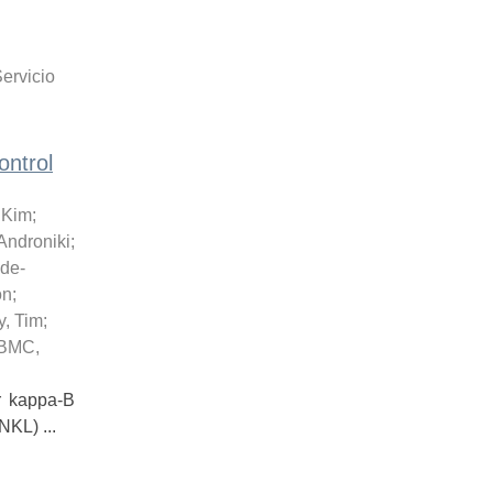
ervicio
ontrol
 Kim
;
Androniki
;
de-
ón
;
y, Tim
;
BMC
,
r kappa-B
NKL) ...