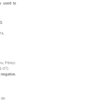
as used to
as
za,
eu
;
Pérez-
1-07
)
r negative.
 de