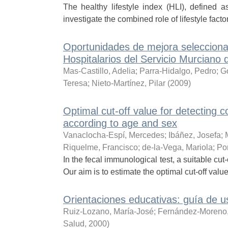
The healthy lifestyle index (HLI), defined 
investigate the combined role of lifestyle fac
Oportunidades de mejora seleccionad
Hospitalarios del Servicio Murciano 
Mas-Castillo, Adelia
;
Parra-Hidalgo, Pedro
;
G
Teresa
;
Nieto-Martínez, Pilar
(
2009
)
Optimal cut-off value for detecting 
according to age and sex
Vanaclocha-Espí, Mercedes
;
Ibáñez, Josefa
;
Riquelme, Francisco
;
de-la-Vega, Mariola
;
Por
In the fecal immunological test, a suitable cut-
Our aim is to estimate the optimal cut-off value 
Orientaciones educativas: guía de 
Ruiz-Lozano, María-José
;
Fernández-Moreno,
Salud
,
2000
)