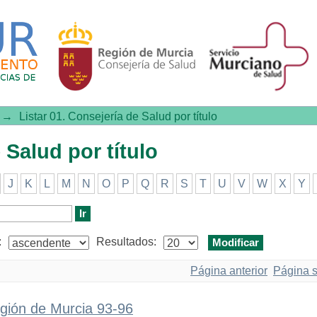
ud por título
→
Listar 01. Consejería de Salud por título
 Salud por título
J
K
L
M
N
O
P
Q
R
S
T
U
V
W
X
Y
:
Resultados:
Página anterior
Página s
egión de Murcia 93-96