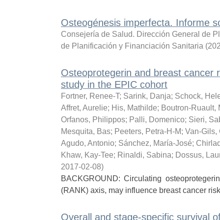
Osteogénesis imperfecta. Informe 
Consejería de Salud. Dirección General de Pl
de Planificación y Financiación Sanitaria
(
20
Osteoprotegerin and breast cancer r
study in the EPIC cohort
Fortner, Renee-T
;
Sarink, Danja
;
Schock, Hel
Affret, Aurelie
;
His, Mathilde
;
Boutron-Ruault, 
Orfanos, Philippos
;
Palli, Domenico
;
Sieri, Sa
Mesquita, Bas
;
Peeters, Petra-H-M
;
Van-Gils,
Agudo, Antonio
;
Sánchez, María-José
;
Chirla
Khaw, Kay-Tee
;
Rinaldi, Sabina
;
Dossus, Lau
2017-02-08
)
BACKGROUND: Circulating osteoprotegerin (
(RANK) axis, may influence breast cancer risk 
Overall and stage-specific survival o