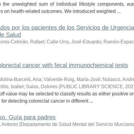
as the unweighted sum of individual lifestyle components, w
tors on health-related outcomes. We introduced weighted ...
os por los pacientes de los Servicios de Urgenci
de Salud
omis-Cebrián, Rafael
;
Calle-Urra, José-Eduardo
;
Ramón-Espar
colorectal cancer with fecal immunochemical tests
Molina-Barceló, Ana
;
Valverde-Roig, María-José
;
Nolasco, Andr
tillo, Isabel
;
Salas, Dolores
(
PUBLIC LIBRARY SCIENCE
,
202
off value may be selected to classify results as either positive o
for detecting colorectal cancer in different ...
uso. Guía para padres
 Antonio
(
Departamento de Salud Mental del Servicio Murciano