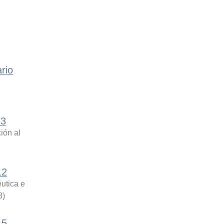
rio
13
ión al
12
utica e
3
)
15