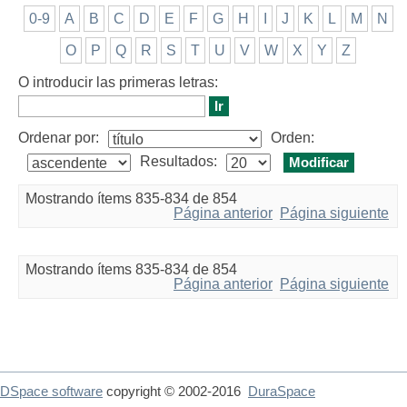
0-9
A
B
C
D
E
F
G
H
I
J
K
L
M
N
O
P
Q
R
S
T
U
V
W
X
Y
Z
O introducir las primeras letras:
Ordenar por:
Orden:
Resultados:
Mostrando ítems 835-834 de 854
Página anterior
Página siguiente
Mostrando ítems 835-834 de 854
Página anterior
Página siguiente
DSpace software
copyright © 2002-2016
DuraSpace