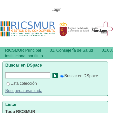
Listar 01.03. Documentación
Login
institucional por título
RICSMUR Principal
→
01. Consejería de Salud
→
01.03.
institucional por título
Buscar en DSpace
Buscar en DSpace
Esta colección
Búsqueda avanzada
Listar
Todo RICSMUR