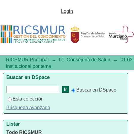
Listar01.03. Documentación
Login
institucional por tema
RICSMUR Principal
→
01. Consejería de Salud
→
01.03.
institucional por tema
Buscar en DSpace
Buscar en DSpace
Esta colección
Búsqueda avanzada
Listar
Todo RICSMUR