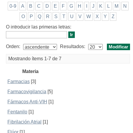
0-9
A
B
C
D
E
F
G
H
I
J
K
L
M
N
O
P
Q
R
S
T
U
V
W
X
Y
Z
O introducir las primeras letras:
Orden:
Resultados:
Mostrando ítems 1-7 de 7
Materia
Farmacias
[3]
Farmacovigilancia
[5]
Fármacos Anti-VIH
[1]
Fentanilo
[1]
Fibrilación Atrial
[1]
Flúor
[1]