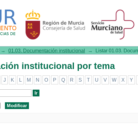
 institucional por tema
→
01.03. Documentación institucional
→
Listar 01.03. Docum
ción institucional por tema
J
K
L
M
N
O
P
Q
R
S
T
U
V
W
X
Y