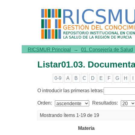
Listar01.03. Documentación
RICSMUR Principal
→
01. Consejería de Salud
Listar01.03. Documenta
0-9
A
B
C
D
E
F
G
H
I
O introducir las primeras letras:
Orden:
Resultados:
Mostrando ítems 1-19 de 19
Materia