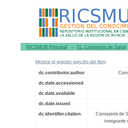
Campaña de vacunación fre
de edad
RICSMUR Principal
→
01. Consejería de Salud
Mostrar el registro sencillo del ítem
dc.contributor.author
Cons
dc.date.accessioned
dc.date.available
dc.date.issued
dc.identifier.citation
Consejería de 
inmigrante 