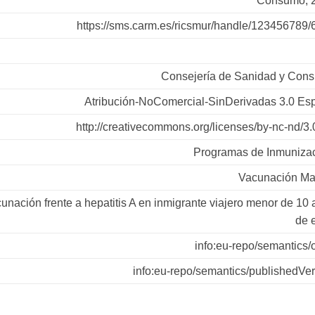
Consumo, 
https://sms.carm.es/ricsmur/handle/123456789/
Consejería de Sanidad y Con
Atribución-NoComercial-SinDerivadas 3.0 Es
http://creativecommons.org/licenses/by-nc-nd/3.
Programas de Inmuniza
Vacunación Ma
ación frente a hepatitis A en inmigrante viajero menor de 10
de 
info:eu-repo/semantics/
info:eu-repo/semantics/publishedVe