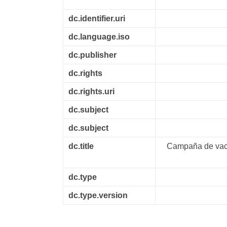
dc.identifier.uri
dc.language.iso
dc.publisher
dc.rights
dc.rights.uri
dc.subject
dc.subject
dc.title
Campaña de vacun
dc.type
dc.type.version