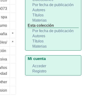
2010
Por fecha de publicación
6073
Autores
Títulos
spa
Materias
sumo
Esta colección
Por fecha de publicación
paña
*
Autores
Títulos
0/es/
*
Materias
ción
Mi cuenta
siva
Acceder
 años
Registro
edad
other
rsion