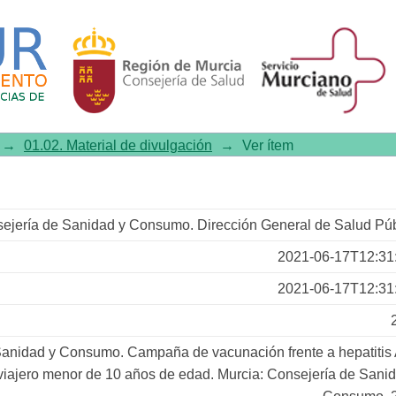
nte a hepatitis A en inmigrant
→
01.02. Material de divulgación
→
Ver ítem
ejería de Sanidad y Consumo. Dirección General de Salud Púb
2021-06-17T12:31
2021-06-17T12:31
Sanidad y Consumo. Campaña de vacunación frente a hepatitis 
viajero menor de 10 años de edad. Murcia: Consejería de Sani