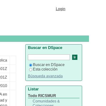
e viajero menor de 10 años
Login
Buscar en DSpace
lica
Buscar en DSpace
:01Z
Esta colección
Búsqueda avanzada
:01Z
2010
Listar
A en
Todo RICSMUR
dad y
Comunidades &
Colecciones