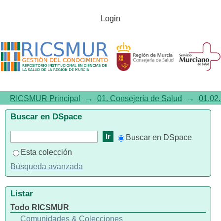
Rubéola, sarampión, paperas,
Login
nos afectan a todos ¿estás
vacunado?
RICSMUR Principal
→
01. Consejería de Salud
→
01.02.
Buscar en DSpace
Buscar en DSpace
Esta colección
Búsqueda avanzada
Listar
Todo RICSMUR
Comunidades & Colecciones