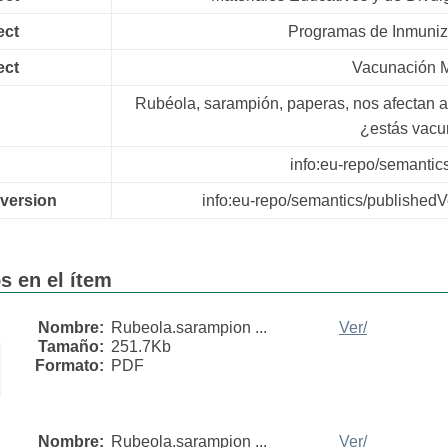
ect
Programas de Inmuni
ect
Vacunación 
Rubéola, sarampión, paperas, nos afectan a
¿estás vac
info:eu-repo/semantics
.version
info:eu-repo/semantics/publishedV
s en el ítem
Nombre:
Rubeola.sarampion ...
Ver/
Tamaño:
251.7Kb
Formato:
PDF
Nombre:
Rubeola.sarampion ...
Ver/