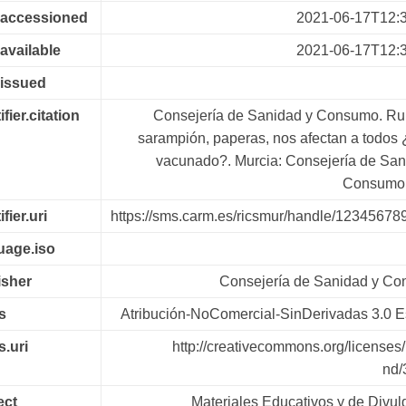
.accessioned
2021-06-17T12:
available
2021-06-17T12:
.issued
ifier.citation
Consejería de Sanidad y Consumo. Ru
sarampión, paperas, nos afectan a todos 
vacunado?. Murcia: Consejería de San
Consumo,
fier.uri
https://sms.carm.es/ricsmur/handle/12345678
uage.iso
isher
Consejería de Sanidad y C
s
Atribución-NoComercial-SinDerivadas 3.0 
s.uri
http://creativecommons.org/licenses/
nd/
ect
Materiales Educativos y de Divul