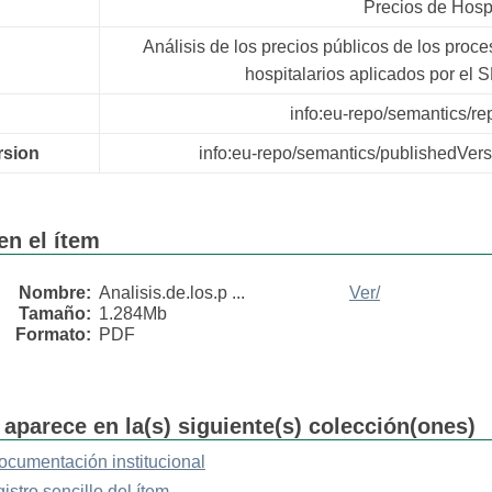
Precios de Hosp
Análisis de los precios públicos de los proc
hospitalarios aplicados por el
info:eu-repo/semantics/re
rsion
info:eu-repo/semantics/publishedVers
en el ítem
Nombre:
Analisis.de.los.p ...
Ver/
Tamaño:
1.284Mb
Formato:
PDF
 aparece en la(s) siguiente(s) colección(ones)
ocumentación institucional
gistro sencillo del ítem