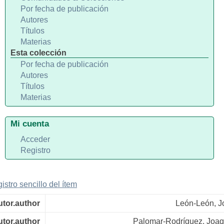
Por fecha de publicación
Autores
Títulos
Materias
Esta colección
Por fecha de publicación
Autores
Títulos
Materias
Mi cuenta
Acceder
Registro
gistro sencillo del ítem
utor.author
León-León, J
utor.author
Palomar-Rodríguez, Joaq