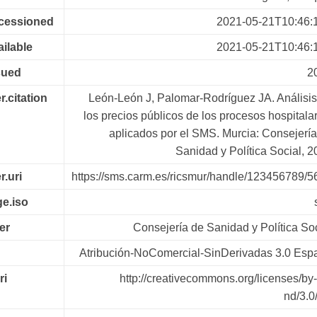
ccessioned
2021-05-21T10:46:
ailable
2021-05-21T10:46:
sued
2
r.citation
León-León J, Palomar-Rodríguez JA. Análisis
los precios públicos de los procesos hospitala
aplicados por el SMS. Murcia: Consejería
Sanidad y Política Social, 
r.uri
https://sms.carm.es/ricsmur/handle/123456789/5
e.iso
er
Consejería de Sanidad y Política So
Atribución-NoComercial-SinDerivadas 3.0 Esp
ri
http://creativecommons.org/licenses/by
nd/3.0