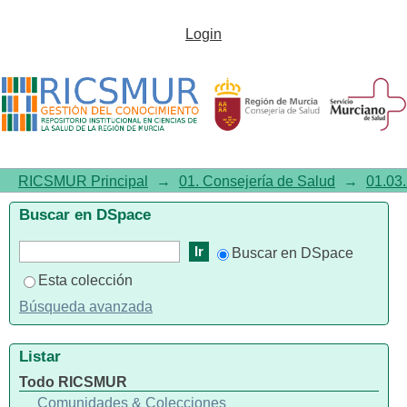
Análisis de los precios públicos
Login
de los procesos hospitalarios
aplicados por el SMS
RICSMUR Principal
→
01. Consejería de Salud
→
01.03.
Buscar en DSpace
Buscar en DSpace
Esta colección
Búsqueda avanzada
Listar
Todo RICSMUR
Comunidades & Colecciones