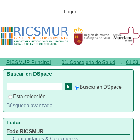
Evolución del flujo de pacientes
Login
entre Áreas de Salud.
Implicaciones económico-
asistenciales. Región de Murcia,
2008-2015.
RICSMUR Principal
→
01. Consejería de Salud
→
01.03.
Buscar en DSpace
Buscar en DSpace
Esta colección
Búsqueda avanzada
Listar
Todo RICSMUR
Comunidades & Colecciones