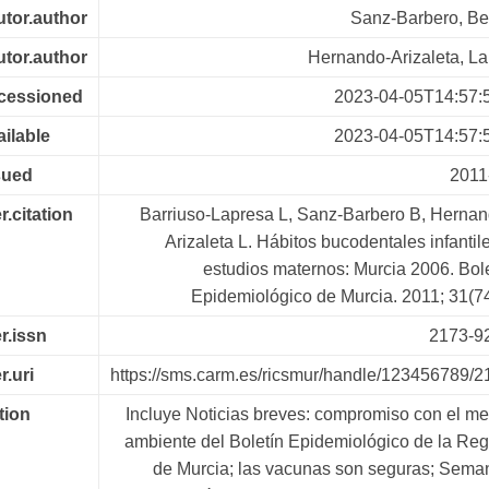
utor.author
Sanz-Barbero, Be
utor.author
Hernando-Arizaleta, La
ccessioned
2023-04-05T14:57:
ailable
2023-04-05T14:57:
sued
2011
r.citation
Barriuso-Lapresa L, Sanz-Barbero B, Hernan
Arizaleta L. Hábitos bucodentales infantil
estudios maternos: Murcia 2006. Bol
Epidemiológico de Murcia. 2011; 31(74
er.issn
2173-9
r.uri
https://sms.carm.es/ricsmur/handle/123456789/2
tion
Incluye Noticias breves: compromiso con el me
ambiente del Boletín Epidemiológico de la Reg
de Murcia; las vacunas son seguras; Sema