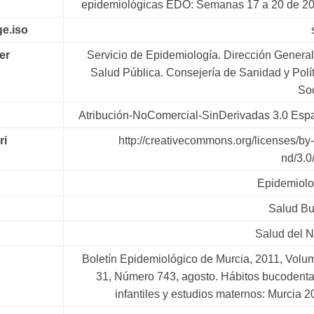
epidemiológicas EDO: Semanas 17 a 20 de 20
e.iso
er
Servicio de Epidemiología. Dirección General
Salud Pública. Consejería de Sanidad y Polí
Soc
Atribución-NoComercial-SinDerivadas 3.0 Esp
ri
http://creativecommons.org/licenses/by
nd/3.0
Epidemiolo
Salud Bu
Salud del N
Boletín Epidemiológico de Murcia, 2011, Volu
31, Número 743, agosto. Hábitos bucodenta
infantiles y estudios maternos: Murcia 