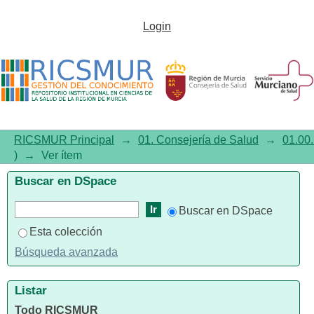
Boletín Epidemiológico de
Login
Murcia, 2011, Volumen 31,
Número 743, agosto. Hábitos
bucodentales infantiles y
estudios maternos: Murcia 2006
RICSMUR Principal
→
01. Consejería de Salud
→
01.00.
)
→
Ver ítem
Buscar en DSpace
Buscar en DSpace
Esta colección
Búsqueda avanzada
Listar
Todo RICSMUR