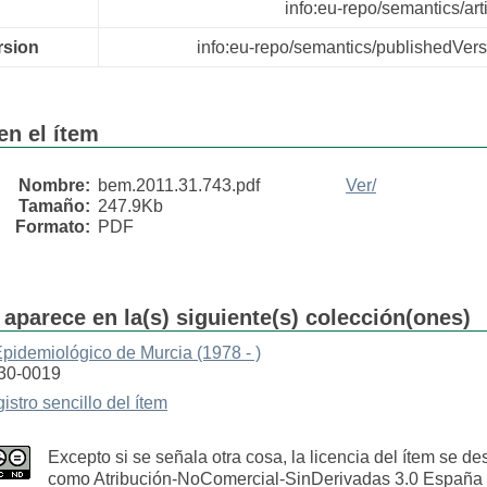
info:eu-repo/semantics/art
rsion
info:eu-repo/semantics/publishedVers
en el ítem
Nombre:
bem.2011.31.743.pdf
Ver/
Tamaño:
247.9Kb
Formato:
PDF
 aparece en la(s) siguiente(s) colección(ones)
Epidemiológico de Murcia (1978 - )
30-0019
gistro sencillo del ítem
Excepto si se señala otra cosa, la licencia del ítem se de
como Atribución-NoComercial-SinDerivadas 3.0 España