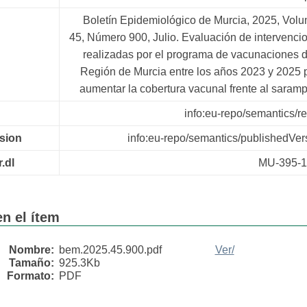
Boletín Epidemiológico de Murcia, 2025, Vol
45, Número 900, Julio. Evaluación de intervenci
realizadas por el programa de vacunaciones d
Región de Murcia entre los años 2023 y 2025 
aumentar la cobertura vacunal frente al saramp
info:eu-repo/semantics/re
rsion
info:eu-repo/semantics/publishedVer
r.dl
MU-395-1
n el ítem
Nombre:
bem.2025.45.900.pdf
Ver/
Tamaño:
925.3Kb
Formato:
PDF