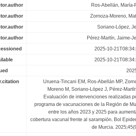
tor.author
Ros-Abellán, María-P
tor.author
Zornoza-Moreno, Mat
tor.author
Soriano-López, J
tor.author
Pérez-Martín, Jaime-J
cessioned
2025-10-21T08:34
ilable
2025-10-21T08:34
sued
202
r.citation
Uruena-Tincani EM, Ros-Abellán MP, Zorn
Moreno M, Soriano-López J, Pérez-Martín
Evaluación de intervenciones realizadas po
programa de vacunaciones de la Región de Mu
entre los años 2023 y 2025 para aumenta
cobertura vacunal frente al sarampión. Bol Epide
de Murcia. 2025;45(