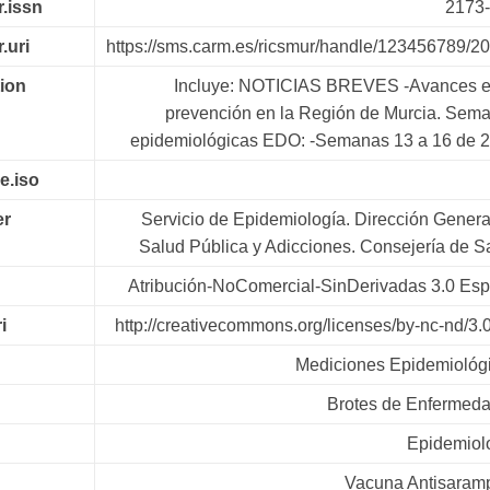
r.issn
2173
r.uri
https://sms.carm.es/ricsmur/handle/123456789/2
tion
Incluye: NOTICIAS BREVES -Avances e
prevención en la Región de Murcia. Sem
epidemiológicas EDO: -Semanas 13 a 16 de 
e.iso
er
Servicio de Epidemiología. Dirección Genera
Salud Pública y Adicciones. Consejería de S
Atribución-NoComercial-SinDerivadas 3.0 Es
i
http://creativecommons.org/licenses/by-nc-nd/3.0
Mediciones Epidemiológ
Brotes de Enfermed
Epidemiol
Vacuna Antisaram