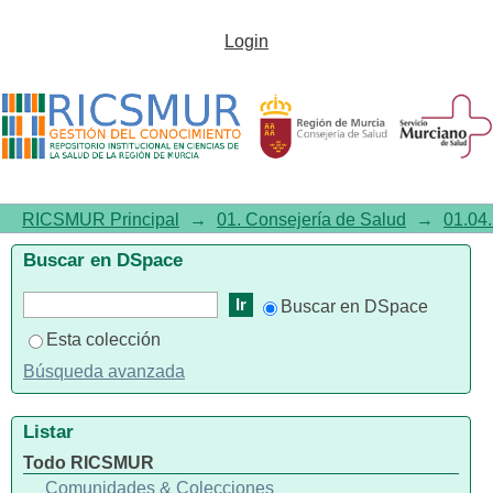
Listar01.04. Práctica clínica por
Login
tema "Vacunas Neumococicas"
RICSMUR Principal
→
01. Consejería de Salud
→
01.04.
Buscar en DSpace
Buscar en DSpace
Esta colección
Búsqueda avanzada
Listar
Todo RICSMUR
Comunidades & Colecciones