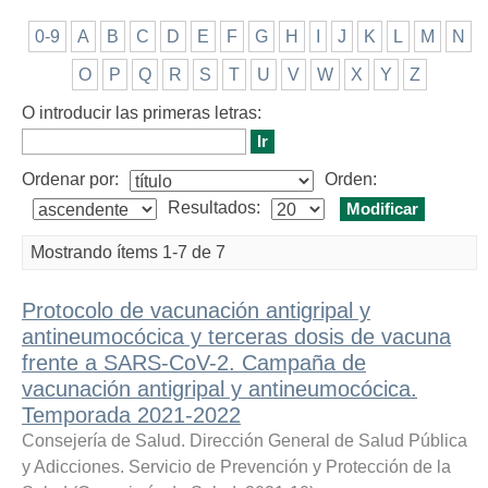
0-9
A
B
C
D
E
F
G
H
I
J
K
L
M
N
O
P
Q
R
S
T
U
V
W
X
Y
Z
O introducir las primeras letras:
Ordenar por:
Orden:
Resultados:
Mostrando ítems 1-7 de 7
Protocolo de vacunación antigripal y
antineumocócica y terceras dosis de vacuna
frente a SARS-CoV-2. Campaña de
vacunación antigripal y antineumocócica.
Temporada 2021-2022
Consejería de Salud. Dirección General de Salud Pública
y Adicciones. Servicio de Prevención y Protección de la