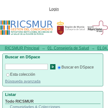
Listar01.04. Práctica clínica por
Login
tema "Psoriasis"
RICSMUR Principal
→
01. Consejería de Salud
→
01.04.
Buscar en DSpace
Buscar en DSpace
Esta colección
Búsqueda avanzada
Listar
Todo RICSMUR
Comunidades & Colecciones