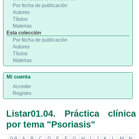
Por fecha de publicación
Autores
Títulos
Materias
Esta colección
Por fecha de publicación
Autores
Títulos
Materias
Mi cuenta
Acceder
Registro
Listar01.04. Práctica clínica
por tema "Psoriasis"
0-9
A
B
C
D
E
F
G
H
I
J
K
L
M
N