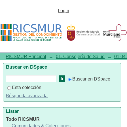
Listar01.04. Práctica clínica por
Login
tema "Accidente
Cerebrovascular"
RICSMUR Principal
→
01. Consejería de Salud
→
01.04.
Buscar en DSpace
Buscar en DSpace
Esta colección
Búsqueda avanzada
Listar
Todo RICSMUR
Comunidades & Colecciones