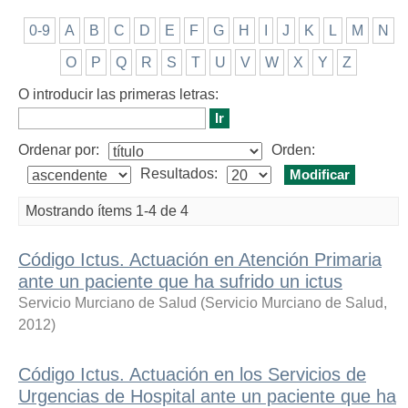
0-9
A
B
C
D
E
F
G
H
I
J
K
L
M
N
O
P
Q
R
S
T
U
V
W
X
Y
Z
O introducir las primeras letras:
Ordenar por:
Orden:
Resultados:
Mostrando ítems 1-4 de 4
Código Ictus. Actuación en Atención Primaria
ante un paciente que ha sufrido un ictus
Servicio Murciano de Salud
(
Servicio Murciano de Salud
,
2012
)
Código Ictus. Actuación en los Servicios de
Urgencias de Hospital ante un paciente que ha