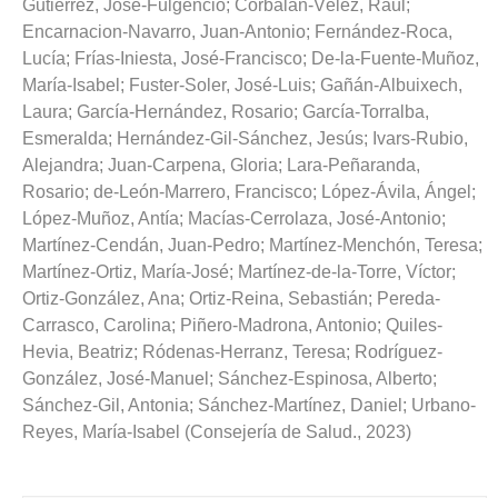
Gutiérrez, José-Fulgencio
;
Corbalán-Vélez, Raúl
;
Encarnacion-Navarro, Juan-Antonio
;
Fernández-Roca,
Lucía
;
Frías-Iniesta, José-Francisco
;
De-la-Fuente-Muñoz,
María-Isabel
;
Fuster-Soler, José-Luis
;
Gañán-Albuixech,
Laura
;
García-Hernández, Rosario
;
García-Torralba,
Esmeralda
;
Hernández-Gil-Sánchez, Jesús
;
Ivars-Rubio,
Alejandra
;
Juan-Carpena, Gloria
;
Lara-Peñaranda,
Rosario
;
de-León-Marrero, Francisco
;
López-Ávila, Ángel
;
López-Muñoz, Antía
;
Macías-Cerrolaza, José-Antonio
;
Martínez-Cendán, Juan-Pedro
;
Martínez-Menchón, Teresa
;
Martínez-Ortiz, María-José
;
Martínez-de-la-Torre, Víctor
;
Ortiz-González, Ana
;
Ortiz-Reina, Sebastián
;
Pereda-
Carrasco, Carolina
;
Piñero-Madrona, Antonio
;
Quiles-
Hevia, Beatriz
;
Ródenas-Herranz, Teresa
;
Rodríguez-
González, José-Manuel
;
Sánchez-Espinosa, Alberto
;
Sánchez-Gil, Antonia
;
Sánchez-Martínez, Daniel
;
Urbano-
Reyes, María-Isabel
(
Consejería de Salud.
,
2023
)