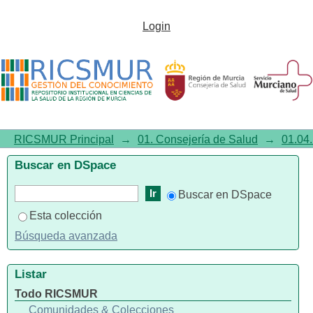
Listar 01.04. Práctica clínica por
Login
autor "Ortiz-Reina, Sebastián"
RICSMUR Principal
→
01. Consejería de Salud
→
01.04.
Buscar en DSpace
Buscar en DSpace
Esta colección
Búsqueda avanzada
Listar
Todo RICSMUR
Comunidades & Colecciones