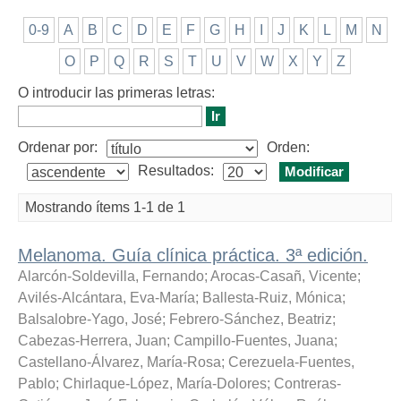
0-9
A
B
C
D
E
F
G
H
I
J
K
L
M
N
O
P
Q
R
S
T
U
V
W
X
Y
Z
O introducir las primeras letras:
Ordenar por:
Orden:
Resultados:
Mostrando ítems 1-1 de 1
Melanoma. Guía clínica práctica. 3ª edición.
Alarcón-Soldevilla, Fernando
;
Arocas-Casañ, Vicente
;
Avilés-Alcántara, Eva-María
;
Ballesta-Ruiz, Mónica
;
Balsalobre-Yago, José
;
Febrero-Sánchez, Beatriz
;
Cabezas-Herrera, Juan
;
Campillo-Fuentes, Juana
;
Castellano-Álvarez, María-Rosa
;
Cerezuela-Fuentes,
Pablo
;
Chirlaque-López, María-Dolores
;
Contreras-