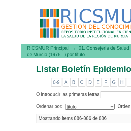
Listar Boletín Epidemiológi
RICSMUR Principal
→
01. Consejería de Salud
de Murcia (1978 - ) por título
Listar Boletín Epidemiol
0-9
A
B
C
D
E
F
G
H
I
O introducir las primeras letras:
Ordenar por:
Orden
Mostrando ítems 886-886 de 886