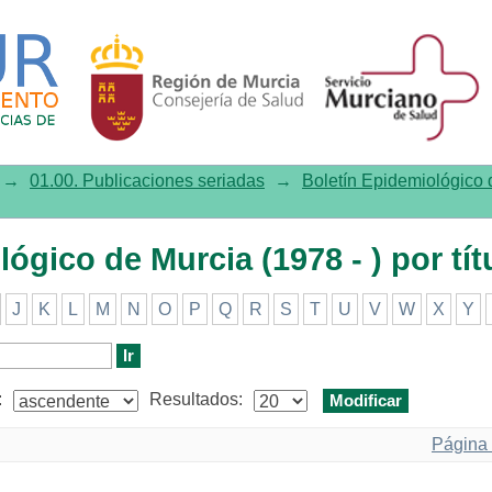
co de Murcia (1978 - ) por título
→
01.00. Publicaciones seriadas
→
Boletín Epidemiológico d
ógico de Murcia (1978 - ) por tít
J
K
L
M
N
O
P
Q
R
S
T
U
V
W
X
Y
:
Resultados:
Página 