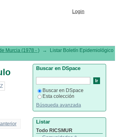
Login
e Murcia (1978 - )
→
Listar Boletín Epidemiológico
Buscar en DSpace
ulo
Z
Buscar en DSpace
Esta colección
Búsqueda avanzada
Listar
anterior
Todo RICSMUR