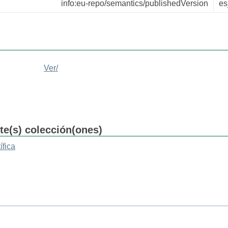
info:eu-repo/semantics/publishedVersion
e
Ver/
nte(s) colección(ones)
ífica