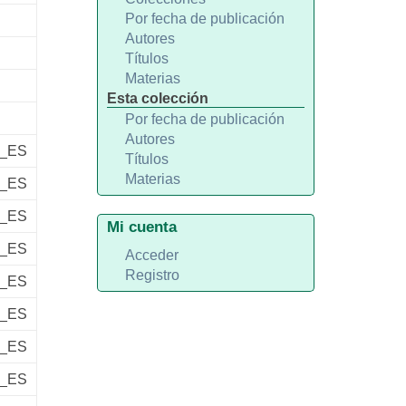
Por fecha de publicación
Autores
Títulos
Materias
Esta colección
Por fecha de publicación
Autores
s_ES
Títulos
Materias
s_ES
s_ES
Mi cuenta
s_ES
Acceder
Registro
s_ES
s_ES
s_ES
s_ES