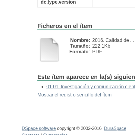
dc.type.version
Ficheros en el ítem
Nombre:
2016. Calidad de ...
Tamaño:
222.1Kb
Formato:
PDF
Este ítem aparece en la(s) siguie
01.01. Investigación y comunicación cient
Mostrar el registro sencillo del ítem
DSpace software
copyright © 2002-2016
DuraSpace