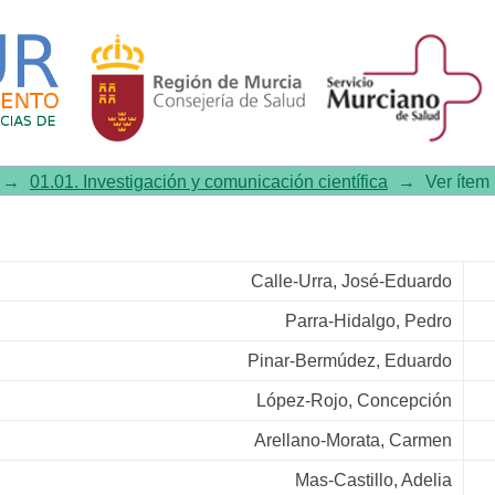
 paciente con SCACEST
→
01.01. Investigación y comunicación científica
→
Ver ítem
Calle-Urra, José-Eduardo
Parra-Hidalgo, Pedro
Pinar-Bermúdez, Eduardo
López-Rojo, Concepción
Arellano-Morata, Carmen
Mas-Castillo, Adelia