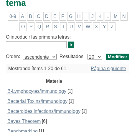
tema
0-9
A
B
C
D
E
F
G
H
I
J
K
L
M
N
O
P
Q
R
S
T
U
V
W
X
Y
Z
O introducir las primeras letras:
Orden:
Resultados:
Mostrando ítems 1-20 de 61
Página siguiente
Materia
B-Lymphocytes/immunology
[1]
Bacterial Toxins/immunology
[1]
Bacteroides Infections/immunology
[1]
Bayes Theorem
[6]
Benchmarking
[1]