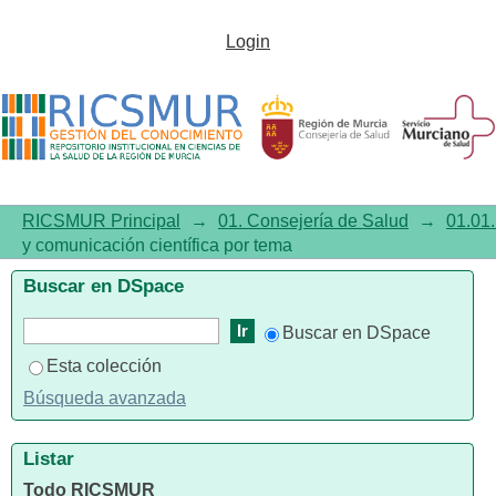
Listar01.01. Investigación y
Login
comunicación científica por
tema
RICSMUR Principal
→
01. Consejería de Salud
→
01.01.
y comunicación científica por tema
Buscar en DSpace
Buscar en DSpace
Esta colección
Búsqueda avanzada
Listar
Todo RICSMUR