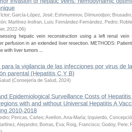
mor invasion of hepatic veins: hemodynamic optimi
hnique
íctor
;
García-López, José
;
Eshmuminov, Dilmurodjon
;
Brusadin
ión
;
Martínez-Insfran, Luis
;
Fernández-Fernández, Pedro
;
Robl
er
,
2022-06
)
sing hepatic vein reconstruction using a left renal vein g
er perfusion in an extended liver resection. METHODS: Patients
 with liver tumors ...
para la vigilancia de las infecciones por virus de la
ón parental (Hepatitis C Y B)
Salud
(
Consejería de Salud
,
2024
)
nd Epidemiological Surveillance Costs of Hepatiti
Regions with and without Universal Hepatitis A Vacc
ring 2010-2018
edro
;
Pericas, Carles
;
Avellon, Ana-María
;
Izquierdo, Concepci
artínez, Alejandro
;
Borras, Eva
;
Roig, Francisco
;
Godoy, Pere
;
R
6
)