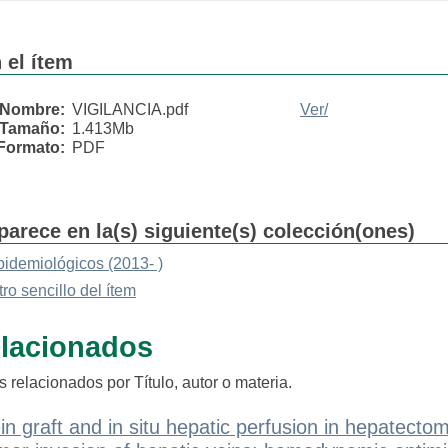
 el ítem
Nombre:
VIGILANCIA.pdf
Ver/
Tamaño:
1.413Mb
Formato:
PDF
parece en la(s) siguiente(s) colección(ones)
pidemiológicos (2013- )
tro sencillo del ítem
elacionados
 relacionados por Título, autor o materia.
ein graft and in situ hepatic perfusion in hepatectom