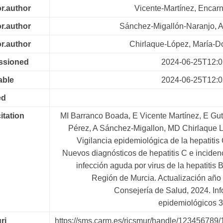
or.author
Vicente-Martínez, Encar
or.author
Sánchez-Migallón-Naranjo, 
or.author
Chirlaque-López, María-D
essioned
2024-06-25T12:0
able
2024-06-25T12:0
ed
citation
MI Barranco Boada, E Vicente Martínez, E Gut
Pérez, A Sánchez-Migallon, MD Chirlaque 
Vigilancia epidemiológica de la hepatitis 
Nuevos diagnósticos de hepatitis C e inciden
infección aguda por virus de la hepatitis B
Región de Murcia. Actualización año
Consejería de Salud, 2024. In
epidemiológicos 
ri
https://sms.carm.es/ricsmur/handle/123456789