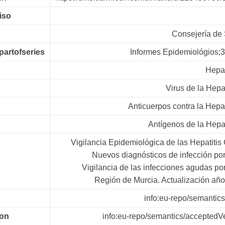
iso
Consejería de
spartofseries
Informes Epidemiológios;
Hepat
Virus de la Hepat
Anticuerpos contra la Hepat
Antígenos de la Hepat
Vigilancia Epidemiológica de las Hepatitis 
Nuevos diagnósticos de infección p
Vigilancia de las infecciones agudas p
Región de Murcia. Actualización añ
info:eu-repo/semantics
ion
info:eu-repo/semantics/acceptedV