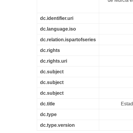
de Murcia e
dc.identifier.uri
dc.language.iso
dc.relation.ispartofseries
dc.rights
dc.rights.uri
dc.subject
dc.subject
dc.subject
dc.title
Estad
dc.type
dc.type.version