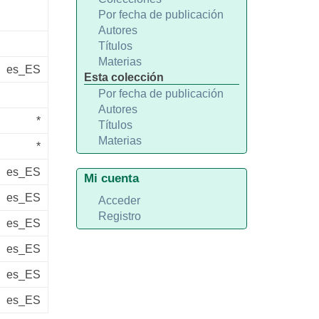
Por fecha de publicación
Autores
Títulos
Materias
es_ES
Esta colección
Por fecha de publicación
Autores
*
Títulos
Materias
*
es_ES
Mi cuenta
es_ES
Acceder
Registro
es_ES
es_ES
es_ES
es_ES