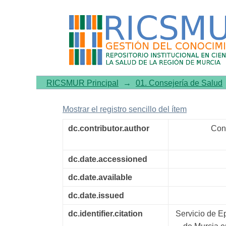
Estadísticas básicas de mo
RICSMUR Principal
→
01. Consejería de Salud
Mostrar el registro sencillo del ítem
dc.contributor.author
Con
dc.date.accessioned
dc.date.available
dc.date.issued
dc.identifier.citation
Servicio de E