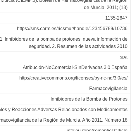
 Murcia (CIEMPS). Boletín de Farmacovigilancia de la Región
de Murcia. 2011; (18)
1135-2647
https://sms.carm.es/ricsmur/handle/123456789/10736
1. Inhibidores de la bomba de protones, nueva información de
seguridad. 2. Resumen de las actividades 2010
spa
Atribución-NoComercial-SinDerivadas 3.0 España
http://creativecommons.org/licenses/by-nc-nd/3.0/es/
Farmacovigilancia
Inhibidores de la Bomba de Protones
rales y Reacciones Adversas Relacionados con Medicamentos
rmacovigilancia de la Región de Murcia, Año 2011, Número 18
info:eu-repo/semantics/article