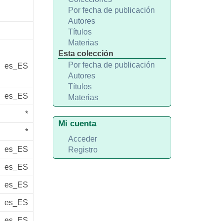
Por fecha de publicación
Autores
Títulos
Materias
Esta colección
Por fecha de publicación
es_ES
Autores
Títulos
es_ES
Materias
*
Mi cuenta
*
Acceder
es_ES
Registro
es_ES
es_ES
es_ES
es_ES