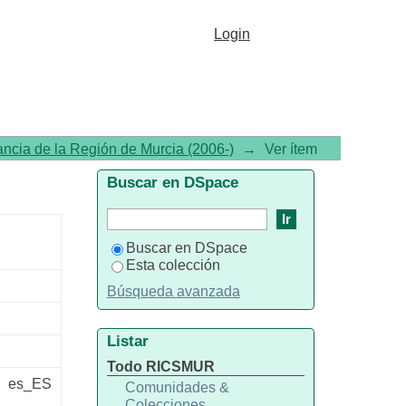
2011, Número 18
Login
ancia de la Región de Murcia (2006-)
→
Ver ítem
Buscar en DSpace
Buscar en DSpace
Esta colección
Búsqueda avanzada
Listar
Todo RICSMUR
es_ES
Comunidades &
Colecciones