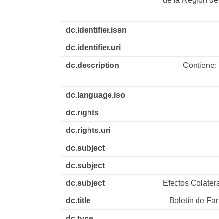
de la Región de
dc.identifier.issn
dc.identifier.uri
dc.description
Contiene: 
dc.language.iso
dc.rights
dc.rights.uri
dc.subject
dc.subject
dc.subject
Efectos Colate
dc.title
Boletín de Fa
dc.type