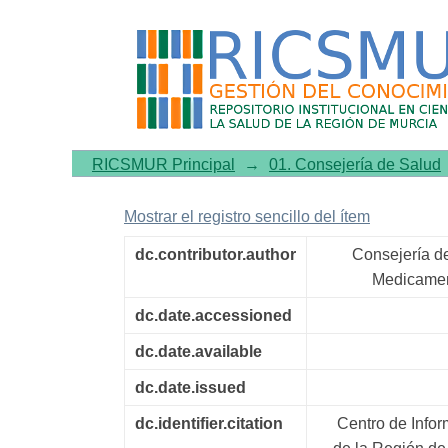
Boletín de Farmacovigilanc
RICSMUR Principal
→
01. Consejería de Salud
Mostrar el registro sencillo del ítem
dc.contributor.author
Consejería d
Medicamen
dc.date.accessioned
dc.date.available
dc.date.issued
dc.identifier.citation
Centro de Info