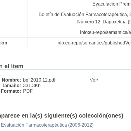
Eyaculación Prem
Boletín de Evaluación Farmacoterapéutica, 
Número 12. Dapoxetina 
info:eu-repo/semantics/ar
sion
info:eu-repo/semantics/publishedVe
n el ítem
Nombre:
bef.2010.12.pdf
Ver/
Tamaño:
331.3Kb
Formato:
PDF
aparece en la(s) siguiente(s) colección(ones)
e Evaluación Farmacoterapéutica (2006-2012)