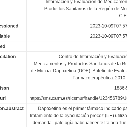
Información y Evaluación de Medicamen
Productos Sanitarios de la Región de Mur
CI
essioned
2023-10-09T07:5
lable
2023-10-09T07:5
ued
.citation
Centro de Información y Evaluaci
Medicamentos y Productos Sanitarios de la R
de Murcia. Dapoxetina (DOE). Boletín de Evalu
Farmacoterapéutica. 2010; 
.issn
1886-
uri
https://sms.carm.es/ricsmur/handle/123456789/
on.abstract
Dapoxetina es el primer fármaco indicado pa
tratamiento de la eyaculación precoz (EP) utiliza
demanda', patología habitualmente tratada 'fue