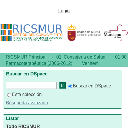
Boletín de Evaluación
Login
Farmacoterapéutica, 2010,
Número 12. Dapoxetina (DOE)
RICSMUR Principal
→
01. Consejería de Salud
→
01.00.
Farmacoterapéutica (2006-2012)
→
Ver ítem
Buscar en DSpace
Buscar en DSpace
Esta colección
Búsqueda avanzada
Listar
Todo RICSMUR