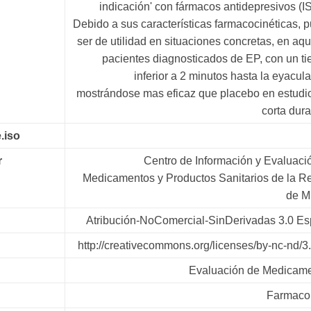
indicación' con fármacos antidepresivos (I
Debido a sus características farmacocinéticas, 
ser de utilidad en situaciones concretas, en aqu
pacientes diagnosticados de EP, con un t
inferior a 2 minutos hasta la eyacula
mostrándose mas eficaz que placebo en estudi
corta dura
.iso
r
Centro de Información y Evaluaci
Medicamentos y Productos Sanitarios de la R
de M
Atribución-NoComercial-SinDerivadas 3.0 E
http://creativecommons.org/licenses/by-nc-nd/3.
Evaluación de Medicam
Farmaco