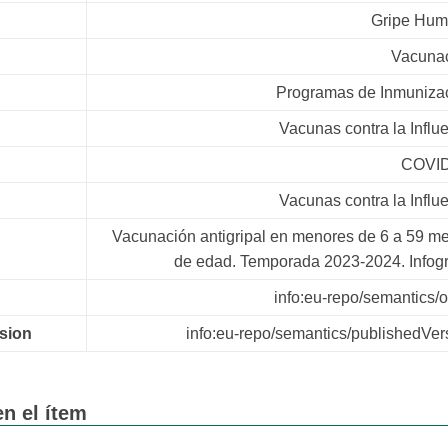
Gripe Hu
Vacuna
Programas de Inmuniza
Vacunas contra la Influ
COVID
Vacunas contra la Influ
Vacunación antigripal en menores de 6 a 59 m
de edad. Temporada 2023-2024. Infogr
info:eu-repo/semantics/o
rsion
info:eu-repo/semantics/publishedVer
n el ítem