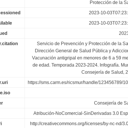
Protección de la S
cessioned
2023-10-03T07:23
ilable
2023-10-03T07:23
sued
202
r.citation
Servicio de Prevención y Protección de la Sa
Dirección General de Salud Pública y Adiccio
Vacunación antigripal en menores de 6 a 59 m
de edad. Temporada 2023-2024. Infografía. Mur
Consejería de Salud, 
r.uri
https://sms.carm.es/ricsmur/handle/123456789/1
e.iso
er
Consejería de S
Atribución-NoComercial-SinDerivadas 3.0 Es
i
http://creativecommons.org/licenses/by-nc-nd/3.0