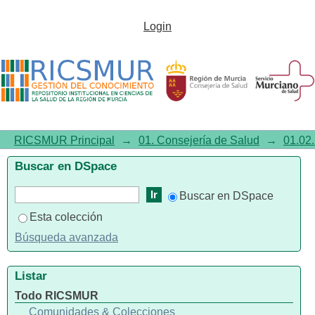
Vacunación antigripal en
Login
menores de 6 a 59 meses de
edad. Temporada 2023-2024.
Infografía
RICSMUR Principal
→
01. Consejería de Salud
→
01.02.
Buscar en DSpace
Buscar en DSpace
Esta colección
Búsqueda avanzada
Listar
Todo RICSMUR
Comunidades & Colecciones