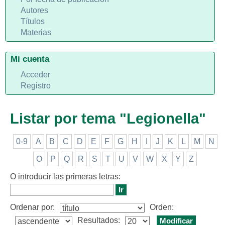
Autores
Títulos
Materias
Mi cuenta
Acceder
Registro
Listar por tema "Legionella"
0-9
A
B
C
D
E
F
G
H
I
J
K
L
M
N
O
P
Q
R
S
T
U
V
W
X
Y
Z
O introducir las primeras letras:
Ordenar por:
Orden:
Resultados: