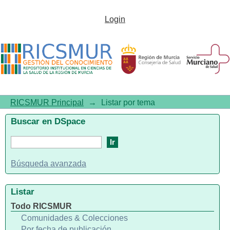
Listar por tema "Legionella"
Login
RICSMUR Principal
→
Listar por tema
Buscar en DSpace
Búsqueda avanzada
Listar
Todo RICSMUR
Comunidades & Colecciones
Por fecha de publicación