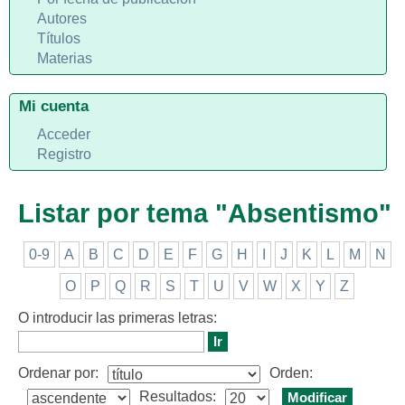
Autores
Títulos
Materias
Mi cuenta
Acceder
Registro
Listar por tema "Absentismo"
0-9
A
B
C
D
E
F
G
H
I
J
K
L
M
N
O
P
Q
R
S
T
U
V
W
X
Y
Z
O introducir las primeras letras:
Ordenar por:
Orden:
Resultados: