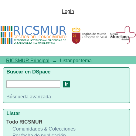
Listar por tema "Absentismo"
Login
RICSMUR Principal
→
Listar por tema
Buscar en DSpace
Búsqueda avanzada
Listar
Todo RICSMUR
Comunidades & Colecciones
Por fecha de publicación