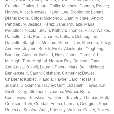
Cathrine
;
Catlow, Laura
;
Collis, Matthew
;
Doonan, Reece
;
Harvey, Alice
;
Knowles, Karen
;
Lee, Stephanie
;
Lomas,
Diane
;
Lyons, Chloe
;
McMorrow, Liam
;
Michael, Angiy
;
Pendlebury, Jessica
;
Pérez, Jane
;
Poulaka, María
;
Proudfoot, Nicola
;
Slevin, Kathryn
;
Thomas, Vicky
;
Walker,
Danielle
;
Dark, Paul
;
Charles, Bethan
;
McLaughlan,
Danielle
;
Slaughter, Melanie
;
Horner, Dan
;
Marsden, Tracy
;
Andrews, Joyann
;
Beech, Emily
;
Akinkugbe, Olugbenga
;
Bamford, Alasdair
;
Belfield, Holly
;
Jones, Gareth-A-L
;
McHugh, Tara
;
Meghari, Hamza
;
Ray, Samiran
;
Tomas,
Ana-Luisa
;
O'Neill, Lauran
;
Peters, Mark
;
Bell, Michael
;
Benkenstein, Sarah
;
Chisholm, Catherine
;
Davies,
Charlene
;
Kupiec, Klaudia
;
Payne, Caroline
;
Halls,
Joanna
;
Blakemore, Hayley
;
Goff, Elizabeth
;
Hayes, Kati
;
Smith, Kerry
;
Stephens, Deanna
;
Worner, Ruth
;
Borislavova, Borislava
;
Faulkner, Beverley
;
Thomas, Matt
;
Cookson, Ruth
;
Gendall, Emma
;
Larman, Georgina
;
Pope,
Rebecca
;
Smalira, Artur
;
Priestley, Victoria
;
Cosier, Tracey
;