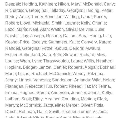
Deepak
;
Holding, Kathleen
;
Hilton, Mary
;
McDonald, Carly
;
Richardson, Georgina
;
Halladay, Georgia
;
Harding, Peter
;
Reddy, Amie
;
Turner-Bone, Ian
;
Wilding, Laura
;
Parker,
Robert
;
Lloyd, Michaela
;
Smith, Leanne
;
Kelly, Charlie
;
Lazo, María
;
Neal, Alan
;
Walton, Olivia
;
Melville, Julie
;
Naisbitt, Jay
;
Joseph, Rosane
;
Callam, Sara
;
Hudig, Lisa
;
Keshet-Price, Jocelyn
;
Stammers, Katie
;
Convery, Karen
;
Randell, Georgina
;
Fottrell-Gould, Deirdre
;
Mwaura,
Esther
;
Sutherland, Sara-Beth
;
Stewart, Richard
;
Mew,
Louise
;
Wren, Lynn
;
Thrasyvoulou, Laura
;
Willis, Heather
;
Hopkins, Bridget
;
Lenton, Daniel
;
Roberts, Abigail
;
Bokhari,
María
;
Lucas, Rachael
;
McCormick, Wendy
;
Ritzema,
Jenny
;
Linnett, Vanessa
;
Sanderson, Amanda
;
Wild, Helen
;
Flanagan, Rebecca
;
Hull, Robert
;
Rhead, Kat
;
McKenna,
Emma
;
Hughes, Gareth
;
Anderson, Jennifer
;
Jones, Kelly
;
Latham, Scott
;
Riley, Heather
;
Coulding, Martina
;
Clark,
Martyn
;
McCormick, Jacqueline
;
Mercer, Oliver
;
Potla,
Darsh
;
Rehman, Hafiz
;
Savill, Heather
;
Turner, Victoria
;
Jude, Edward
;
Kilroy, Susan
;
Apetri, Elena
;
Basikolo,