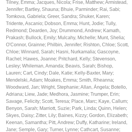
Tilney, Emma
;
Jacques, Nicola
;
Frise, Matthew
;
Armistead,
Jennifer
;
Bartley, Shauna
;
Bhuie, Parminder
;
Rai, Sabi
;
Tomkova, Gabriela
;
Greer, Sandra
;
Shuker, Karen
;
Tridente, Ascanio
;
Dobson, Emma
;
Hunt, Jodie
;
Tully,
Redmond
;
Dearden, Joy
;
Drummond, Andrew
;
Kamath,
Prakash
;
Bullock, Emily
;
Mulcahy, Michelle
;
Munt, Shelia
;
O'Connor, Grainne
;
Philbin, Jennifer
;
Rishton, Chloe
;
Scott,
Chloe
;
Winnard, Sarah
;
Hasni, Nurkamalia
;
Gascoyne,
Rachel
;
Hawes, Joanne
;
Pritchard, Kelly
;
Stevenson,
Lesley
;
Whileman, Amanda
;
Beavis, Sarah
;
Bishop,
Lauren
;
Cart, Cindy
;
Dale, Katie
;
Kelly-Baxter, Mary
;
Mendelski, Adam
;
Moakes, Emma
;
Smith, Rheanna
;
Woodward, Jan
;
Wright, Stephanie
;
Allan, Ángela
;
Botello,
Adriana
;
Liew, Jade
;
Medhora, Jasmine
;
Trumper, Erin
;
Savage, Felicity
;
Scott, Teresa
;
Place, Marc
;
Kaye, Callum
;
Benyon, Sarah
;
Marriott, Suzie
;
Park, Linda
;
Quinn, Helen
;
Skyes, Daisy
;
Zitter, Lily
;
Baines, Kizzy
;
Gordon, Elizabeth
;
Keenan, Samantha
;
Pitt, Andrew
;
Duffy, Katharine
;
Ireland,
Jane
;
Semple, Gary
;
Turner, Lynne
;
Cathcart, Susanne
;