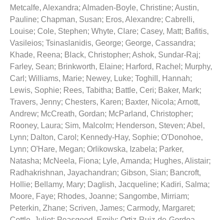
Metcalfe, Alexandra
;
Almaden-Boyle, Christine
;
Austin,
Pauline
;
Chapman, Susan
;
Eros, Alexandre
;
Cabrelli,
Louise
;
Cole, Stephen
;
Whyte, Clare
;
Casey, Matt
;
Bafitis,
Vasileios
;
Tsinaslanidis, George
;
George, Cassandra
;
Khade, Reena
;
Black, Christopher
;
Ashok, Sundar-Raj
;
Farley, Sean
;
Brinkworth, Elaine
;
Harford, Rachel
;
Murphy,
Carl
;
Williams, Marie
;
Newey, Luke
;
Toghill, Hannah
;
Lewis, Sophie
;
Rees, Tabitha
;
Battle, Ceri
;
Baker, Mark
;
Travers, Jenny
;
Chesters, Karen
;
Baxter, Nicola
;
Arnott,
Andrew
;
McCreath, Gordan
;
McParland, Christopher
;
Rooney, Laura
;
Sim, Malcolm
;
Henderson, Steven
;
Abel,
Lynn
;
Dalton, Carol
;
Kennedy-Hay, Sophie
;
O'Donohoe,
Lynn
;
O'Hare, Megan
;
Orlikowska, Izabela
;
Parker,
Natasha
;
McNeela, Fiona
;
Lyle, Amanda
;
Hughes, Alistair
;
Radhakrishnan, Jayachandran
;
Gibson, Sian
;
Bancroft,
Hollie
;
Bellamy, Mary
;
Daglish, Jacqueline
;
Kadiri, Salma
;
Moore, Faye
;
Rhodes, Joanne
;
Sangombe, Mirriam
;
Peterkin, Zhane
;
Scriven, James
;
Carmody, Margaret
;
Cottle, Juliet
;
Peasgood, Emily
;
Ortiz-Ruiz-de-Gordoa,