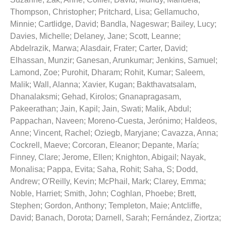
Thompson, Christopher
;
Pritchard, Lisa
;
Gellamucho,
Minnie
;
Cartlidge, David
;
Bandla, Nageswar
;
Bailey, Lucy
;
Davies, Michelle
;
Delaney, Jane
;
Scott, Leanne
;
Abdelrazik, Marwa
;
Alasdair, Frater
;
Carter, David
;
Elhassan, Munzir
;
Ganesan, Arunkumar
;
Jenkins, Samuel
;
Lamond, Zoe
;
Purohit, Dharam
;
Rohit, Kumar
;
Saleem,
Malik
;
Wall, Alanna
;
Xavier, Kugan
;
Bakthavatsalam,
Dhanalaksmi
;
Gehad, Kirolos
;
Gnanapragasam,
Pakeerathan
;
Jain, Kapil
;
Jain, Swati
;
Malik, Abdul
;
Pappachan, Naveen
;
Moreno-Cuesta, Jerónimo
;
Haldeos,
Anne
;
Vincent, Rachel
;
Oziegb, Maryjane
;
Cavazza, Anna
;
Cockrell, Maeve
;
Corcoran, Eleanor
;
Depante, María
;
Finney, Clare
;
Jerome, Ellen
;
Knighton, Abigail
;
Nayak,
Monalisa
;
Pappa, Evita
;
Saha, Rohit
;
Saha, S
;
Dodd,
Andrew
;
O'Reilly, Kevin
;
McPhail, Mark
;
Clarey, Emma
;
Noble, Harriet
;
Smith, John
;
Coghlan, Phoebe
;
Brett,
Stephen
;
Gordon, Anthony
;
Templeton, Maie
;
Antcliffe,
David
;
Banach, Dorota
;
Darnell, Sarah
;
Fernández, Ziortza
;