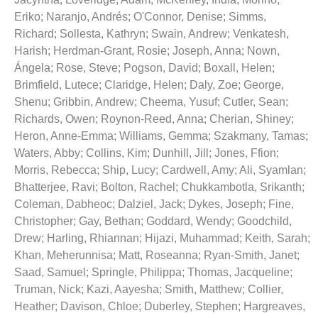
Eriko
;
Naranjo, Andrés
;
O'Connor, Denise
;
Simms,
Richard
;
Sollesta, Kathryn
;
Swain, Andrew
;
Venkatesh,
Harish
;
Herdman-Grant, Rosie
;
Joseph, Anna
;
Nown,
Ángela
;
Rose, Steve
;
Pogson, David
;
Boxall, Helen
;
Brimfield, Lutece
;
Claridge, Helen
;
Daly, Zoe
;
George,
Shenu
;
Gribbin, Andrew
;
Cheema, Yusuf
;
Cutler, Sean
;
Richards, Owen
;
Roynon-Reed, Anna
;
Cherian, Shiney
;
Heron, Anne-Emma
;
Williams, Gemma
;
Szakmany, Tamas
;
Waters, Abby
;
Collins, Kim
;
Dunhill, Jill
;
Jones, Ffion
;
Morris, Rebecca
;
Ship, Lucy
;
Cardwell, Amy
;
Ali, Syamlan
;
Bhatterjee, Ravi
;
Bolton, Rachel
;
Chukkambotla, Srikanth
;
Coleman, Dabheoc
;
Dalziel, Jack
;
Dykes, Joseph
;
Fine,
Christopher
;
Gay, Bethan
;
Goddard, Wendy
;
Goodchild,
Drew
;
Harling, Rhiannan
;
Hijazi, Muhammad
;
Keith, Sarah
;
Khan, Meherunnisa
;
Matt, Roseanna
;
Ryan-Smith, Janet
;
Saad, Samuel
;
Springle, Philippa
;
Thomas, Jacqueline
;
Truman, Nick
;
Kazi, Aayesha
;
Smith, Matthew
;
Collier,
Heather
;
Davison, Chloe
;
Duberley, Stephen
;
Hargreaves,