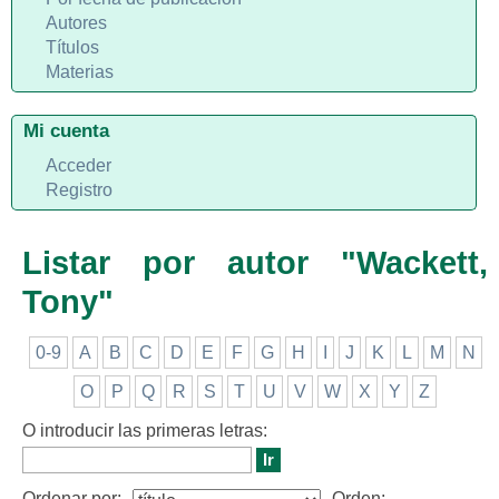
Autores
Títulos
Materias
Mi cuenta
Acceder
Registro
Listar por autor "Wackett,
Tony"
0-9
A
B
C
D
E
F
G
H
I
J
K
L
M
N
O
P
Q
R
S
T
U
V
W
X
Y
Z
O introducir las primeras letras:
Ordenar por:
Orden: