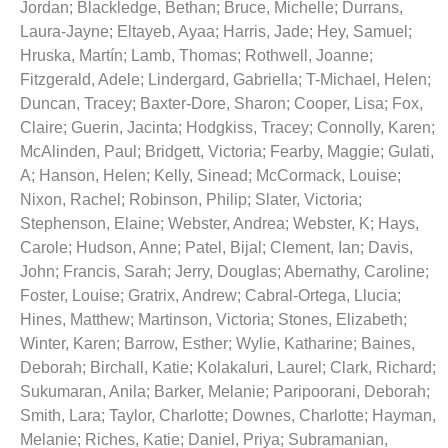
Jordan
;
Blackledge, Bethan
;
Bruce, Michelle
;
Durrans,
Laura-Jayne
;
Eltayeb, Ayaa
;
Harris, Jade
;
Hey, Samuel
;
Hruska, Martín
;
Lamb, Thomas
;
Rothwell, Joanne
;
Fitzgerald, Adele
;
Lindergard, Gabriella
;
T-Michael, Helen
;
Duncan, Tracey
;
Baxter-Dore, Sharon
;
Cooper, Lisa
;
Fox,
Claire
;
Guerin, Jacinta
;
Hodgkiss, Tracey
;
Connolly, Karen
;
McAlinden, Paul
;
Bridgett, Victoria
;
Fearby, Maggie
;
Gulati,
A
;
Hanson, Helen
;
Kelly, Sinead
;
McCormack, Louise
;
Nixon, Rachel
;
Robinson, Philip
;
Slater, Victoria
;
Stephenson, Elaine
;
Webster, Andrea
;
Webster, K
;
Hays,
Carole
;
Hudson, Anne
;
Patel, Bijal
;
Clement, Ian
;
Davis,
John
;
Francis, Sarah
;
Jerry, Douglas
;
Abernathy, Caroline
;
Foster, Louise
;
Gratrix, Andrew
;
Cabral-Ortega, Llucia
;
Hines, Matthew
;
Martinson, Victoria
;
Stones, Elizabeth
;
Winter, Karen
;
Barrow, Esther
;
Wylie, Katharine
;
Baines,
Deborah
;
Birchall, Katie
;
Kolakaluri, Laurel
;
Clark, Richard
;
Sukumaran, Anila
;
Barker, Melanie
;
Paripoorani, Deborah
;
Smith, Lara
;
Taylor, Charlotte
;
Downes, Charlotte
;
Hayman,
Melanie
;
Riches, Katie
;
Daniel, Priya
;
Subramanian,