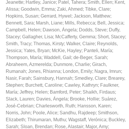
Jeanette
;
Hartley, Janice
;
Patel, Tahera
;
Smith, Ellen
;
Kent,
Alissa
;
Goodwin, Emma
;
Zaki, Ahmed
;
Tibke, Clare
;
Hopkins, Susan
;
Gerrard, Hywel
;
Jackson, Matthew
;
Bennett, Sara
;
Marsh, Liane
;
Mills, Rebecca
;
Bell, Jessica
;
Campbell, Helen
;
Dawson, Ángela
;
Dodds, Steve
;
Duffy,
Stacey
;
Gallagher, Lisa
;
McCafferty, Gemma
;
Short, Stacey
;
Smith, Tracy
;
Thomas, Kirsty
;
Walker, Claire
;
Reynolds,
Jessica
;
Yates, Bryan
;
McKie, Hayley
;
Panteli, María
;
Thompson, María
;
Waddell, Gail
;
de-Beger, Sarah
;
Abraheem, Azmerelda
;
Dunmore, Charlie
;
Girach,
Rumanah
;
Jones, Rhianna
;
London, Emily
;
Nagra, Imrun
;
Nasir, Farah
;
Sainsbury, Hannah
;
Smedley, Clare
;
Brearey,
Stephen
;
Burchett, Caroline
;
Cawley, Kathryn
;
Faulkner,
María
;
Jeffrey, Helen
;
Bamford, Peter
;
Shaikh, Firdaus
;
Slack, Lauren
;
Davies, Ángela
;
Brooke, Hollie
;
Suárez,
José-Cebrian
;
Charlesworth, Ruth
;
Hansson, Karen
;
Norris, John
;
Poole, Alice
;
Sandhu, Rajdeep
;
Smithson,
Elizabeth
;
Thirumaran, Muthu
;
Wagstaff, Verónica
;
Buckley,
Sarah
;
Sloan, Brendan
;
Rose, Alastair
;
Major, Amy
;