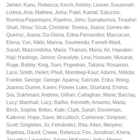
James
;
Kanu, Rebecca
;
Kinch, Ashley
;
Leaver, Susannah
;
Lisboa, Ana
;
Mathew, Jisha
;
Patel, Kamal
;
Saluzzio,
Romina-Pepermans
;
Rawlins, John
;
Samakomva, Tinashe
;
Shah, Nirav
;
Sicat, Christine
;
Texeira, Joana
;
Gomes-de-
Queiroz, Joana
;
Da-Gloria, Edna-Fernandes
;
Maccacari,
Elena
;
Yun, Nikki
;
Manna, Soumendu
;
Farnell-Ward,
Sarah
;
Maizcordoba, María
;
Thanasi, María
;
Ali, Hawakin-
Haji
;
Hastings, Janice
;
Grauslyte, Lina
;
Hussain, Musarat
;
Ruge, Bobby
;
King, Sam
;
Pogreban, Tatiana
;
Rosaroso,
Lace
;
Smith, Helen
;
Phull, Mandeep-Kaur
;
Adams, Nikkita
;
Franke, George
;
George, Aparna
;
Salciute, Erika
;
Wong,
Joanna
;
Dunne, Karen
;
Flower, Luke
;
Sharland, Emma
;
Sra, Sukhmani
;
Andrew, Gillian
;
Callaghan, Marie
;
Barclay,
Lucy
;
Marshall, Lucy
;
Baillie, Kenneth
;
Amamio, María
;
Birch, Sophie
;
Briton, Kate
;
Clark, Sarah
;
Doverman,
Katerine
;
Hope, Dave
;
Mcculloch, Corrienne
;
Simpson,
Scott
;
Singleton, Jo
;
Fernández, Rita
;
Allen, Meryem
;
Baptista, David
;
Crowe, Rebecca
;
Fox, Jonathan
;
Khera,
Jacyntha
;
Loveridge, Adam
;
McKenley, India
;
Morino,