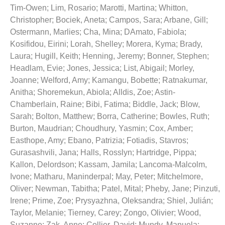
Tim-Owen
;
Lim, Rosario
;
Marotti, Martina
;
Whitton,
Christopher
;
Bociek, Aneta
;
Campos, Sara
;
Arbane, Gill
;
Ostermann, Marlies
;
Cha, Mina
;
DAmato, Fabiola
;
Kosifidou, Eirini
;
Lorah, Shelley
;
Morera, Kyma
;
Brady,
Laura
;
Hugill, Keith
;
Henning, Jeremy
;
Bonner, Stephen
;
Headlam, Evie
;
Jones, Jessica
;
List, Abigail
;
Morley,
Joanne
;
Welford, Amy
;
Kamangu, Bobette
;
Ratnakumar,
Anitha
;
Shoremekun, Abiola
;
Alldis, Zoe
;
Astin-
Chamberlain, Raine
;
Bibi, Fatima
;
Biddle, Jack
;
Blow,
Sarah
;
Bolton, Matthew
;
Borra, Catherine
;
Bowles, Ruth
;
Burton, Maudrian
;
Choudhury, Yasmin
;
Cox, Amber
;
Easthope, Amy
;
Ebano, Patrizia
;
Fotiadis, Stavros
;
Gurasashvili, Jana
;
Halls, Rosslyn
;
Hartridge, Pippa
;
Kallon, Delordson
;
Kassam, Jamila
;
Lancoma-Malcolm,
Ivone
;
Matharu, Maninderpal
;
May, Peter
;
Mitchelmore,
Oliver
;
Newman, Tabitha
;
Patel, Mital
;
Pheby, Jane
;
Pinzuti,
Irene
;
Prime, Zoe
;
Prysyazhna, Oleksandra
;
Shiel, Julián
;
Taylor, Melanie
;
Tierney, Carey
;
Zongo, Olivier
;
Wood,
Suzanne
;
Zak, Anne
;
Collier, David
;
Mundy, Manuela
;