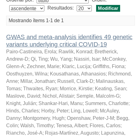
Resultados:
Mostrando ítems 1-1 de 1
GWAS and meta-analysis identifies 49 genetic
variants underlying critical COVID-19
Pairo-Castineira, Erola
;
Rawlik, Konrad
;
Bretherick,
Andrew-D
;
Qi, Ting
;
Wu, Yang
;
Nassiri, Isar
;
McConkey,
Glenn-A
;
Zechner, Marie
;
Klaric, Lucija
;
Griffiths, Fiona
;
Oosthuyzen, Wilna
;
Kousathanas, Athanasios
;
Richmond,
Anne
;
Millar, Jonathan
;
Russell, Clark-D
;
Malinauskas,
Tomas
;
Thwaites, Ryan
;
Morrice, Kirstie
;
Keating, Sean
;
Maslove, David
;
Nichol, Alistair
;
Semple, Malcolm-G
;
Knight, Julián
;
Shankar-Hari, Manu
;
Summers, Charlotte
;
Hinds, Charles
;
Horby, Peter
;
Ling, Lowell
;
McAuley,
Danny
;
Montgomery, Hugh
;
Openshaw, Peter-J-M
;
Begg,
Colin
;
Walsh, Timothy
;
Tenesa, Albert
;
Flores, Carlos
;
Riancho, José-A
;
Rojas-Martínez, Augusto
;
Lapunzina,