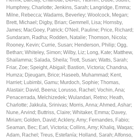
Humphrey, Charlotte
;
Jenkins, Sarah
;
Langridge, Emma
;
Milne, Rebecca
;
Wadams, Beverley
;
Woolcock, Megan
;
Brett, Michael
;
Digby, Brian
;
Gemmell, Lisa
;
Hornsby,
James
;
MacGoey, Patrick
;
O'Neil, Pauline
;
Price, Richard
;
Sundaram, Radha
;
Rodden, Natalie
;
Thomson, Nicola
;
Rooney, Kevin
;
Currie, Susan
;
Henderson, Philip
;
Ogg,
Bethan
;
Whiteley, Simon
;
Wilby, Liz
;
Long, Kate
;
Matthew,
Shailamma
;
Salada, Sheila
;
Trott, Susan
;
Watts, Sarah
;
Friar, Zoe
;
Speight, Abigail
;
Bastion, Victoria
;
Chandna,
Humza
;
Djeugam, Brice
;
Haseeb, Muhammad
;
Kent,
Harriet
;
Lubimbi, Gamu
;
Murdoch, Sophie
;
Thomas,
Alastair
;
David, Beena
;
Lorusso, Rachel
;
Vochin, Ana
;
Penacerrada, Melchizedek
;
Wulandari, Retno
;
Heath,
Charlotte
;
Jakkula, Srinivas
;
Morris, Anna
;
Ahmed, Ashar
;
Nune, Arvind
;
Buttriss, Claire
;
Whitaker, Emma
;
Davey,
Miriam
;
Golden, David
;
Acklery, Amy
;
Fernandes, Fabio
;
Seaman, Bec
;
Earl, Victoria
;
Collins, Amy
;
Khaliq, Waqas
;
Adam, Rachel
;
Treus, Estefanía
;
Holland, Sarah
;
Alfonso,