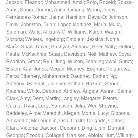
Jepson, Eleanor
;
Mohammed, Amal
;
Rojo, Roceld
;
Sousa-
Arias, Sonia
;
Gurung, Anita-Tamang
;
Wong, Jenny
;
Fernández-Román, Jaime
;
Hamilton, David-O
;
Johnson,
Emily
;
Johnston, Brian
;
López-Martínez, María
;
Mulla,
Suleman
;
Waite, Alicia-A-C
;
Williams, Karen
;
Waugh,
Victoria
;
Welters, Ingeborg
;
Emblem, Jessica
;
Norris,
María
;
Shaw, David
;
Bashyal, Archana
;
Beer, Sally
;
Hutton,
Paula
;
McKechnie, Stuart
;
Davidson, Neil
;
Mathew, Soya
;
Readion, Grace
;
Ryu, Jung
;
Wilson, Jean
;
Agrawal, Shruti
;
Elston, Kay
;
Jones, Megan
;
Meaney, Eoghan
;
Polgarova,
Petra
;
Elbehery, Muhammad
;
Daubney, Esther
;
Ng,
Anthony
;
Marshall, Jocelyn
;
Pathan, Nazima
;
Stroud,
Katerina
;
White, Deborah
;
Andrew, Ángela
;
Ashraf, Saima
;
Clark, Amy
;
Dent, Martín
;
Langley, Margaret
;
Peters,
Cecilia
;
Ryan, Lucy
;
Sampson, Julia
;
Wei, Shuying
;
Baddeley, Alice
;
Meredith, Megan
;
Morris, Lucy
;
Gibbons,
Alexandra
;
McLoughlin, Lisa
;
Castro-Delgado, Carlos
;
Clark, Victoria
;
Dawson, Deborah
;
Ding, Lijun
;
Durrant,
Georgia
;
Ezeobu, Obiageri
;
Harrison, Abiola
;
Hurt, William-