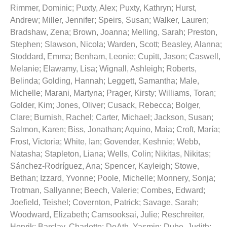
Rimmer, Dominic
;
Puxty, Alex
;
Puxty, Kathryn
;
Hurst,
Andrew
;
Miller, Jennifer
;
Speirs, Susan
;
Walker, Lauren
;
Bradshaw, Zena
;
Brown, Joanna
;
Melling, Sarah
;
Preston,
Stephen
;
Slawson, Nicola
;
Warden, Scott
;
Beasley, Alanna
;
Stoddard, Emma
;
Benham, Leonie
;
Cupitt, Jason
;
Caswell,
Melanie
;
Elawamy, Lisa
;
Wignall, Ashleigh
;
Roberts,
Belinda
;
Golding, Hannah
;
Leggett, Samantha
;
Male,
Michelle
;
Marani, Martyna
;
Prager, Kirsty
;
Williams, Toran
;
Golder, Kim
;
Jones, Oliver
;
Cusack, Rebecca
;
Bolger,
Clare
;
Burnish, Rachel
;
Carter, Michael
;
Jackson, Susan
;
Salmon, Karen
;
Biss, Jonathan
;
Aquino, Maia
;
Croft, María
;
Frost, Victoria
;
White, Ian
;
Govender, Keshnie
;
Webb,
Natasha
;
Stapleton, Liana
;
Wells, Colin
;
Nikitas, Nikitas
;
Sánchez-Rodríguez, Ana
;
Spencer, Kayleigh
;
Stowe,
Bethan
;
Izzard, Yvonne
;
Poole, Michelle
;
Monnery, Sonja
;
Trotman, Sallyanne
;
Beech, Valerie
;
Combes, Edward
;
Joefield, Teishel
;
Covernton, Patrick
;
Savage, Sarah
;
Woodward, Elizabeth
;
Camsooksai, Julie
;
Reschreiter,
Henrik
;
Barclay, Charlotte
;
DeAth, Yasmin
;
Dube, Judith
;