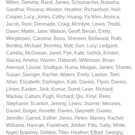
Millen, Gemma
;
Rand, James
;
Schumacher, Natasha
;
Sandhar, Roxana
;
Weston, Heather
;
Richardson, Neil
;
Cooper, Lucy
;
Jones, Cathy
;
Huang, Ya-Wen-Jessica
;
Jacob, Reni
;
Denmade, Craig
;
McIntyre, Lewis
;
Trodd,
Dawn
;
Martin, Jane
;
Watson, Geoff
;
Bevan, Emily
;
Wreybrown, Caroline
;
Bano, Shereen
;
Bellwood, Ruth
;
Bentley, Michael
;
Bromley, Matt
;
Gurr, Lucy
;
Ledgard,
Camilla
;
McGowan, Janet
;
Pye, Kate
;
Sellick, Kirsten
;
Stacey, Amelia
;
Warren, Deborah
;
Wilkinson, Brian
;
Akeroyd, Louise
;
Shafique, Huma
;
Morgan, James
;
Shorter,
Susan
;
Swinger, Rachel
;
Waters, Emily
;
Lawton, Tom
;
Allan, Elizabeth
;
Darlington, Kate
;
Davies, Ffyon
;
Davies,
Llinos
;
Easton, Jack
;
Kumar, Sumit
;
Lean, Richard
;
Mackay, Callum
;
Pugh, Richard
;
Qiu, Xinyi
;
Rees,
Stephanie
;
Scanlon, Jeremy
;
Lewis, Joanne
;
Menzies,
Daniel
;
Bolger, Annette
;
Davies, Gwyneth
;
Davies,
Jennifer
;
Garrod, Esther
;
Jones, Helen
;
Manley, Rachel
;
Williams, Hannah
;
Frankham, Jordan
;
Pitts, Sally
;
White,
Nigel
;
Branney, Debbie
;
Tiller, Heather
;
Efford, Georgia
;