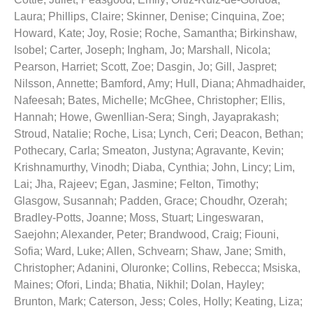
Laura
;
Phillips, Claire
;
Skinner, Denise
;
Cinquina, Zoe
;
Howard, Kate
;
Joy, Rosie
;
Roche, Samantha
;
Birkinshaw,
Isobel
;
Carter, Joseph
;
Ingham, Jo
;
Marshall, Nicola
;
Pearson, Harriet
;
Scott, Zoe
;
Dasgin, Jo
;
Gill, Jaspret
;
Nilsson, Annette
;
Bamford, Amy
;
Hull, Diana
;
Ahmadhaider,
Nafeesah
;
Bates, Michelle
;
McGhee, Christopher
;
Ellis,
Hannah
;
Howe, Gwenllian-Sera
;
Singh, Jayaprakash
;
Stroud, Natalie
;
Roche, Lisa
;
Lynch, Ceri
;
Deacon, Bethan
;
Pothecary, Carla
;
Smeaton, Justyna
;
Agravante, Kevin
;
Krishnamurthy, Vinodh
;
Diaba, Cynthia
;
John, Lincy
;
Lim,
Lai
;
Jha, Rajeev
;
Egan, Jasmine
;
Felton, Timothy
;
Glasgow, Susannah
;
Padden, Grace
;
Choudhr, Ozerah
;
Bradley-Potts, Joanne
;
Moss, Stuart
;
Lingeswaran,
Saejohn
;
Alexander, Peter
;
Brandwood, Craig
;
Fiouni,
Sofia
;
Ward, Luke
;
Allen, Schvearn
;
Shaw, Jane
;
Smith,
Christopher
;
Adanini, Oluronke
;
Collins, Rebecca
;
Msiska,
Maines
;
Ofori, Linda
;
Bhatia, Nikhil
;
Dolan, Hayley
;
Brunton, Mark
;
Caterson, Jess
;
Coles, Holly
;
Keating, Liza
;