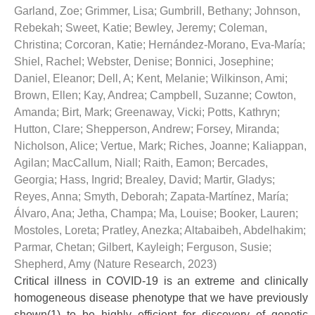
Garland, Zoe
;
Grimmer, Lisa
;
Gumbrill, Bethany
;
Johnson,
Rebekah
;
Sweet, Katie
;
Bewley, Jeremy
;
Coleman,
Christina
;
Corcoran, Katie
;
Hernández-Morano, Eva-María
;
Shiel, Rachel
;
Webster, Denise
;
Bonnici, Josephine
;
Daniel, Eleanor
;
Dell, A
;
Kent, Melanie
;
Wilkinson, Ami
;
Brown, Ellen
;
Kay, Andrea
;
Campbell, Suzanne
;
Cowton,
Amanda
;
Birt, Mark
;
Greenaway, Vicki
;
Potts, Kathryn
;
Hutton, Clare
;
Shepperson, Andrew
;
Forsey, Miranda
;
Nicholson, Alice
;
Vertue, Mark
;
Riches, Joanne
;
Kaliappan,
Agilan
;
MacCallum, Niall
;
Raith, Eamon
;
Bercades,
Georgia
;
Hass, Ingrid
;
Brealey, David
;
Martir, Gladys
;
Reyes, Anna
;
Smyth, Deborah
;
Zapata-Martínez, María
;
Álvaro, Ana
;
Jetha, Champa
;
Ma, Louise
;
Booker, Lauren
;
Mostoles, Loreta
;
Pratley, Anezka
;
Altabaibeh, Abdelhakim
;
Parmar, Chetan
;
Gilbert, Kayleigh
;
Ferguson, Susie
;
Shepherd, Amy
(
Nature Research
,
2023
)
Critical illness in COVID-19 is an extreme and clinically
homogeneous disease phenotype that we have previously
shown(1) to be highly efficient for discovery of genetic