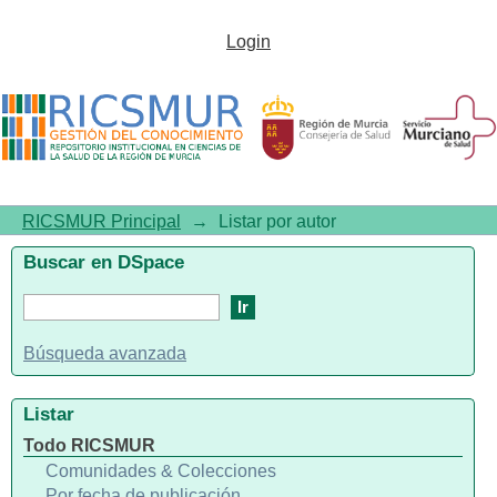
Listar por autor "Wackett, Tony"
Login
RICSMUR Principal
→
Listar por autor
Buscar en DSpace
Búsqueda avanzada
Listar
Todo RICSMUR
Comunidades & Colecciones
Por fecha de publicación