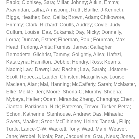
Pablo
;
Clohisey, Sara
;
Millar, Johnny
;
Aitkin, Emma
;
Aravindan, Latha
;
Armstrong, Ruth
;
Baillie, J-Kenneth
;
Biggs, Heather
;
Boz, Ceilia
;
Brown, Adam
;
Chikowore,
Primmy
;
Clark, Richard
;
Coutts, Audrey
;
Coyle, Judy
;
Cullum, Louise
;
Das, Sukamal
;
Day, Nicky
;
Donnelly,
Lorna
;
Duncan, Esther
;
Finernan, Paul
;
Fourman, Max-
Head
;
Furlong, Anita
;
Furniss, James
;
Gallagher,
Bernadette
;
Gilchrist, Tammy
;
Golightly, Ailsa
;
Hafezi,
Katarzyna
;
Hamilton, Debbie
;
Hendry, Ross
;
Kearns,
Naomi
;
Law, Dawn
;
Law, Rachel
;
Law, Sarah
;
Lidstone-
Scott, Rebecca
;
Lauder, Christen
;
Macgillivray, Louise
;
Maclean, Alan
;
Mal, Hanning
;
McCafferty, Sarah
;
McMaster,
Ellie
;
Meikle, Jen
;
Moore, Shona-C
;
Murphy, Sheena
;
Mybaya, Hellen
;
Odam, Miranda
;
Zheng, Chenqing
;
Chen,
Jiantao
;
Parkinson, Nick
;
Paterson, Trevor
;
Tucker, Petra
;
Schon, Katherine
;
Stenhouse, Andrew
;
Das, Mihaela
;
Swets, Maaike
;
Szoor-McElhinney, Helen
;
Taneski, Filip
;
Turtle, Lance-C-W
;
Wackett, Tony
;
Ward, Mairi
;
Weaver,
Jane
;
Wrobel, Nicola
;
Pan, Jacqueline
;
Grau, Neus
;
Jones,