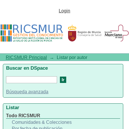
Listar por autor "Vaidya,
Login
Jayant"
RICSMUR Principal
→
Listar por autor
Buscar en DSpace
Búsqueda avanzada
Listar
Todo RICSMUR
Comunidades & Colecciones
Por fecha de publicación