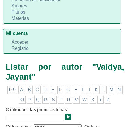
Autores
Títulos
Materias
Mi cuenta
Acceder
Registro
Listar por autor "Vaidya,
Jayant"
0-9
A
B
C
D
E
F
G
H
I
J
K
L
M
N
O
P
Q
R
S
T
U
V
W
X
Y
Z
O introducir las primeras letras:
Ordenar por:
Orden: