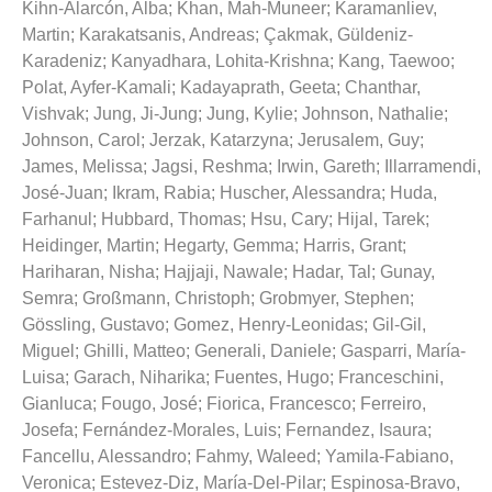
Kihn-Alarcón, Alba
;
Khan, Mah-Muneer
;
Karamanliev,
Martin
;
Karakatsanis, Andreas
;
Çakmak, Güldeniz-
Karadeniz
;
Kanyadhara, Lohita-Krishna
;
Kang, Taewoo
;
Polat, Ayfer-Kamali
;
Kadayaprath, Geeta
;
Chanthar,
Vishvak
;
Jung, Ji-Jung
;
Jung, Kylie
;
Johnson, Nathalie
;
Johnson, Carol
;
Jerzak, Katarzyna
;
Jerusalem, Guy
;
James, Melissa
;
Jagsi, Reshma
;
Irwin, Gareth
;
Illarramendi,
José-Juan
;
Ikram, Rabia
;
Huscher, Alessandra
;
Huda,
Farhanul
;
Hubbard, Thomas
;
Hsu, Cary
;
Hijal, Tarek
;
Heidinger, Martin
;
Hegarty, Gemma
;
Harris, Grant
;
Hariharan, Nisha
;
Hajjaji, Nawale
;
Hadar, Tal
;
Gunay,
Semra
;
Großmann, Christoph
;
Grobmyer, Stephen
;
Gössling, Gustavo
;
Gomez, Henry-Leonidas
;
Gil-Gil,
Miguel
;
Ghilli, Matteo
;
Generali, Daniele
;
Gasparri, María-
Luisa
;
Garach, Niharika
;
Fuentes, Hugo
;
Franceschini,
Gianluca
;
Fougo, José
;
Fiorica, Francesco
;
Ferreiro,
Josefa
;
Fernández-Morales, Luis
;
Fernandez, Isaura
;
Fancellu, Alessandro
;
Fahmy, Waleed
;
Yamila-Fabiano,
Veronica
;
Estevez-Diz, María-Del-Pilar
;
Espinosa-Bravo,