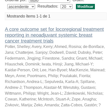
Resultados:
Mostrando ítems 1-1 de 1
A core outcome set for locoregional treatment
reporting in neoadjuvant systemic breast
cancer treatment trials
Potter, Shelley
;
Avery, Kerry
;
Ahmed, Rosina
;
de-Boniface,
Jana
;
Chatterjee, Sanjoy
;
Dodwell, David
;
Dubsky, Peter
;
Federmann, Jingjing
;
Finestone, Sandra
;
Gnant, Michael
;
Hlauschek, Dominik
;
Iwata, Hiroji
;
Jiang, Michael-Y
;
Kaidar-Person, Orit
;
Lee, Han-Byoel
;
MacKenzie, Mairead
;
Meyn, Anne
;
Poortmans, Philip
;
Poulakaki, Fiorita
;
Richardson, Andrea-L
;
Sepulveda, Karla-A
;
Spillane,
Andrew-J
;
Thompson, Alastair-M
;
Werutsky, Gustavo
;
Wittmann, Philipp
;
Wright, Jean-L
;
Zdenkowski, Nicholas
;
Cowan, Katherine
;
McIntosh, Stuart-A
;
Zope, Anagha
;
Zivkovic, Marija
;
Zeko, Amanda
;
Zatta-Cobos, Gastón
;
?