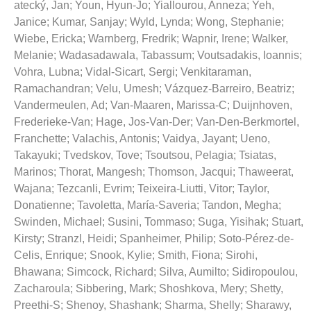
atecký, Jan
;
Youn, Hyun-Jo
;
Yiallourou, Anneza
;
Yeh,
Janice
;
Kumar, Sanjay
;
Wyld, Lynda
;
Wong, Stephanie
;
Wiebe, Ericka
;
Warnberg, Fredrik
;
Wapnir, Irene
;
Walker,
Melanie
;
Wadasadawala, Tabassum
;
Voutsadakis, Ioannis
;
Vohra, Lubna
;
Vidal-Sicart, Sergi
;
Venkitaraman,
Ramachandran
;
Velu, Umesh
;
Vázquez-Barreiro, Beatriz
;
Vandermeulen, Ad
;
Van-Maaren, Marissa-C
;
Duijnhoven,
Frederieke-Van
;
Hage, Jos-Van-Der
;
Van-Den-Berkmortel,
Franchette
;
Valachis, Antonis
;
Vaidya, Jayant
;
Ueno,
Takayuki
;
Tvedskov, Tove
;
Tsoutsou, Pelagia
;
Tsiatas,
Marinos
;
Thorat, Mangesh
;
Thomson, Jacqui
;
Thaweerat,
Wajana
;
Tezcanli, Evrim
;
Teixeira-Liutti, Vitor
;
Taylor,
Donatienne
;
Tavoletta, María-Saveria
;
Tandon, Megha
;
Swinden, Michael
;
Susini, Tommaso
;
Suga, Yisihak
;
Stuart,
Kirsty
;
Stranzl, Heidi
;
Spanheimer, Philip
;
Soto-Pérez-de-
Celis, Enrique
;
Snook, Kylie
;
Smith, Fiona
;
Sirohi,
Bhawana
;
Simcock, Richard
;
Silva, Aumilto
;
Sidiropoulou,
Zacharoula
;
Sibbering, Mark
;
Shoshkova, Mery
;
Shetty,
Preethi-S
;
Shenoy, Shashank
;
Sharma, Shelly
;
Sharawy,