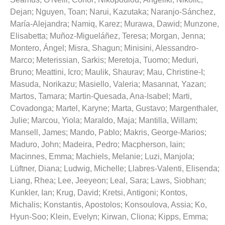
Dejan
;
Nguyen, Toan
;
Narui, Kazutaka
;
Naranjo-Sánchez,
María-Alejandra
;
Namiq, Karez
;
Murawa, Dawid
;
Munzone,
Elisabetta
;
Muñoz-Migueláñez, Teresa
;
Morgan, Jenna
;
Montero, Ángel
;
Misra, Shagun
;
Minisini, Alessandro-
Marco
;
Meterissian, Sarkis
;
Meretoja, Tuomo
;
Meduri,
Bruno
;
Meattini, Icro
;
Maulik, Shaurav
;
Mau, Christine-I
;
Masuda, Norikazu
;
Masiello, Valeria
;
Masannat, Yazan
;
Martos, Tamara
;
Martin-Quesada, Ana-Isabel
;
Marti,
Covadonga
;
Martel, Karyne
;
Marta, Gustavo
;
Margenthaler,
Julie
;
Marcou, Yiola
;
Maraldo, Maja
;
Mantilla, Willam
;
Mansell, James
;
Mando, Pablo
;
Makris, George-Marios
;
Maduro, John
;
Madeira, Pedro
;
Macpherson, Iain
;
Macinnes, Emma
;
Machiels, Melanie
;
Luzi, Manjola
;
Lüftner, Diana
;
Ludwig, Michelle
;
Llabres-Valenti, Elisenda
;
Liang, Rhea
;
Lee, Jeeyeon
;
Leal, Sara
;
Laws, Siobhan
;
Kunkler, Ian
;
Krug, David
;
Kretsi, Antigoni
;
Kontos,
Michalis
;
Konstantis, Apostolos
;
Konsoulova, Assia
;
Ko,
Hyun-Soo
;
Klein, Evelyn
;
Kirwan, Cliona
;
Kipps, Emma
;