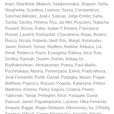
Iman
;
Shanthilal, Mukesh
;
Setakornnukul, Jiraporn
;
Serra,
Margherita
;
Scardina, Lorenzo
;
Savva, Constantinos
;
Sánchez-Méndez, José-I
;
Salinas, Jorge-Emilio
;
Saha,
Sunita
;
Sackey, Helena
;
Ryu, Jai-Min
;
Ruyssers, Natacha
;
Russell, Nicola
;
Rubio, Isabel-T
;
Rovera, Francesca
;
Rosset, Laurent
;
Roshanlall, Chandeena
;
Rojas, Beatriz
;
Rocco, Nicola
;
Roberts, Neill
;
Riis, Margit
;
Retamales,
Javier
;
Reinert, Tomas
;
Redfern, Andrew
;
Rebaza, Lia
;
Read, Rebecca
;
Razis, Evangelia
;
Ratosa, Ivica
;
Rao,
Smitha
;
Ramiah, Duvern
;
Rahim, Ishtiaq-Ur
;
Radhakrishnan, Venkatraman
;
Putora, Paul-Martin
;
Puchinskaya, Marina
;
Provenzano, Elena
;
Prado-Moura,
José-Fernando
;
Portik, Daniel
;
Porpiglia, Mauro
;
Poppe,
Matthew
;
Popescu, Razvan
;
Pogoda, Katarzyna
;
Piñero-
Madrona, Antonio
;
Pérez-Segura, Cristina
;
Peretz-
Yablonski, Tamar
;
Pellegrini, Alice
;
Pasquier, David
;
Pascual, Javier
;
Papadopoulos, Lazaros
;
Oltra-Ferrando,
Amparo
;
Bagge, Roger-Olofsson
;
Oikonomou, Ira
;
O'Reilly,
Seamus
;
O'Neill, Conor
;
Nikopoulou, Ángeliki
;
Nikolic,