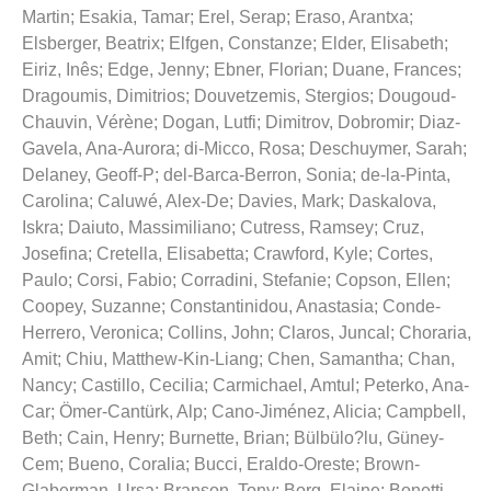
Martin
;
Esakia, Tamar
;
Erel, Serap
;
Eraso, Arantxa
;
Elsberger, Beatrix
;
Elfgen, Constanze
;
Elder, Elisabeth
;
Eiriz, Inês
;
Edge, Jenny
;
Ebner, Florian
;
Duane, Frances
;
Dragoumis, Dimitrios
;
Douvetzemis, Stergios
;
Dougoud-
Chauvin, Vérène
;
Dogan, Lutfi
;
Dimitrov, Dobromir
;
Diaz-
Gavela, Ana-Aurora
;
di-Micco, Rosa
;
Deschuymer, Sarah
;
Delaney, Geoff-P
;
del-Barca-Berron, Sonia
;
de-la-Pinta,
Carolina
;
Caluwé, Alex-De
;
Davies, Mark
;
Daskalova,
Iskra
;
Daiuto, Massimiliano
;
Cutress, Ramsey
;
Cruz,
Josefina
;
Cretella, Elisabetta
;
Crawford, Kyle
;
Cortes,
Paulo
;
Corsi, Fabio
;
Corradini, Stefanie
;
Copson, Ellen
;
Coopey, Suzanne
;
Constantinidou, Anastasia
;
Conde-
Herrero, Veronica
;
Collins, John
;
Claros, Juncal
;
Choraria,
Amit
;
Chiu, Matthew-Kin-Liang
;
Chen, Samantha
;
Chan,
Nancy
;
Castillo, Cecilia
;
Carmichael, Amtul
;
Peterko, Ana-
Car
;
Ömer-Cantürk, Alp
;
Cano-Jiménez, Alicia
;
Campbell,
Beth
;
Cain, Henry
;
Burnette, Brian
;
Bülbülo?lu, Güney-
Cem
;
Bueno, Coralia
;
Bucci, Eraldo-Oreste
;
Brown-
Glaberman, Ursa
;
Branson, Tony
;
Borg, Elaine
;
Bonetti,