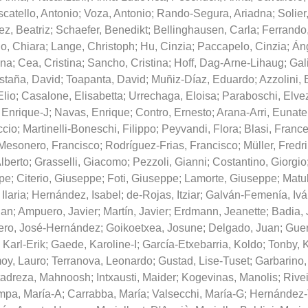
catello, Antonio
;
Voza, Antonio
;
Rando-Segura, Ariadna
;
Solier
ez, Beatriz
;
Schaefer, Benedikt
;
Bellinghausen, Carla
;
Ferrando
lo, Chiara
;
Lange, Christoph
;
Hu, Cinzia
;
Paccapelo, Cinzia
;
Áng
ana
;
Cea, Cristina
;
Sancho, Cristina
;
Hoff, Dag-Arne-Lihaug
;
Gal
staña, David
;
Toapanta, David
;
Muñiz-Díaz, Eduardo
;
Azzolini,
Elio
;
Casalone, Elisabetta
;
Urrechaga, Eloisa
;
Paraboschi, Elve
 Enrique-J
;
Navas, Enrique
;
Contro, Ernesto
;
Arana-Arri, Eunate
ccio
;
Martinelli-Boneschi, Filippo
;
Peyvandi, Flora
;
Blasi, Franc
Mesonero, Francisco
;
Rodríguez-Frias, Francisco
;
Müller, Fredr
lberto
;
Grasselli, Giacomo
;
Pezzoli, Gianni
;
Costantino, Giorgio
ppe
;
Citerio, Giuseppe
;
Foti, Giuseppe
;
Lamorte, Giuseppe
;
Matul
 Ilaria
;
Hernández, Isabel
;
de-Rojas, Itziar
;
Galván-Femenía, Iv
ian
;
Ampuero, Javier
;
Martín, Javier
;
Erdmann, Jeanette
;
Badia, 
ero, José-Hernández
;
Goikoetxea, Josune
;
Delgado, Juan
;
Guer
 Karl-Erik
;
Gaede, Karoline-I
;
García-Etxebarria, Koldo
;
Tonby, K
oy, Lauro
;
Terranova, Leonardo
;
Gustad, Lise-Tuset
;
Garbarino,
tadreza, Mahnoosh
;
Intxausti, Maider
;
Kogevinas, Manolis
;
Rivei
mpa, María-A
;
Carrabba, María
;
Valsecchi, María-G
;
Hernández-