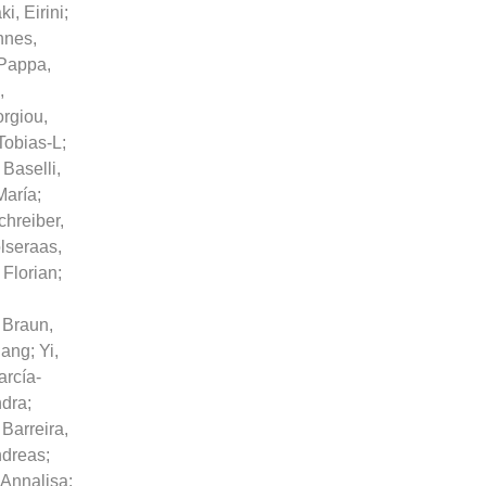
ki, Eirini
;
nnes,
Pappa,
,
rgiou,
Tobias-L
;
;
Baselli,
María
;
chreiber,
lseraas,
 Florian
;
;
Braun,
gang
;
Yi,
arcía-
ndra
;
;
Barreira,
ndreas
;
 Annalisa
;