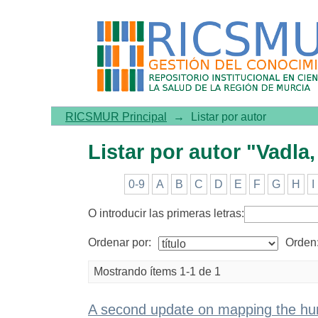
Listar por autor "Vadla, Ma
RICSMUR Principal
→
Listar por autor
Listar por autor "Vadla
0-9
A
B
C
D
E
F
G
H
I
O introducir las primeras letras:
Ordenar por:
Orden
Mostrando ítems 1-1 de 1
A second update on mapping the hu