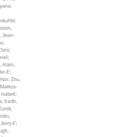
tyana
;
,
dokuhle
;
sson,
, Jean-
u,
Chris
;
niel
;
, Alain
;
fer-E
;
Hsin
;
Zhu,
 Markus-
 Isabell
;
a
;
Kurth,
Konik,
ooks,
 Jerry-F
;
ugh,