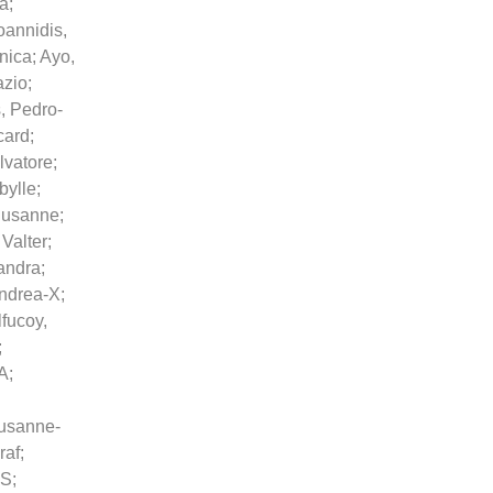
na
;
oannidis,
nica
;
Ayo,
azio
;
, Pedro-
card
;
lvatore
;
ibylle
;
Susanne
;
Valter
;
andra
;
Andrea-X
;
fucoy,
;
-A
;
Susanne-
raf
;
-S
;