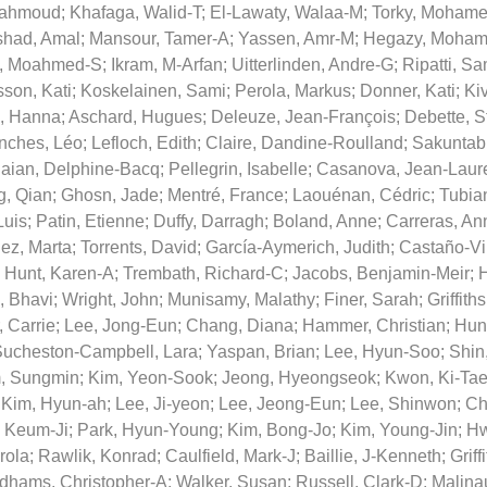
Mahmoud
;
Khafaga, Walid-T
;
El-Lawaty, Walaa-M
;
Torky, Moham
had, Amal
;
Mansour, Tamer-A
;
Yassen, Amr-M
;
Hegazy, Moham
a, Moahmed-S
;
Ikram, M-Arfan
;
Uitterlinden, Andre-G
;
Ripatti, Sa
sson, Kati
;
Koskelainen, Sami
;
Perola, Markus
;
Donner, Kati
;
Ki
e, Hanna
;
Aschard, Hugues
;
Deleuze, Jean-François
;
Debette, 
nches, Léo
;
Lefloch, Edith
;
Claire, Dandine-Roulland
;
Sakuntab
aian, Delphine-Bacq
;
Pellegrin, Isabelle
;
Casanova, Jean-Laur
, Qian
;
Ghosn, Jade
;
Mentré, France
;
Laouénan, Cédric
;
Tubia
Luis
;
Patin, Etienne
;
Duffy, Darragh
;
Boland, Anne
;
Carreras, An
ez, Marta
;
Torrents, David
;
García-Aymerich, Judith
;
Castaño-Vi
;
Hunt, Karen-A
;
Trembath, Richard-C
;
Jacobs, Benjamin-Meir
;
i, Bhavi
;
Wright, John
;
Munisamy, Malathy
;
Finer, Sarah
;
Griffiths
 Carrie
;
Lee, Jong-Eun
;
Chang, Diana
;
Hammer, Christian
;
Hunk
ucheston-Campbell, Lara
;
Yaspan, Brian
;
Lee, Hyun-Soo
;
Shin
, Sungmin
;
Kim, Yeon-Sook
;
Jeong, Hyeongseok
;
Kwon, Ki-Ta
;
Kim, Hyun-ah
;
Lee, Ji-yeon
;
Lee, Jeong-Eun
;
Lee, Shinwon
;
Ch
, Keum-Ji
;
Park, Hyun-Young
;
Kim, Bong-Jo
;
Kim, Young-Jin
;
Hw
rola
;
Rawlik, Konrad
;
Caulfield, Mark-J
;
Baillie, J-Kenneth
;
Griff
dhams, Christopher-A
;
Walker, Susan
;
Russell, Clark-D
;
Malina