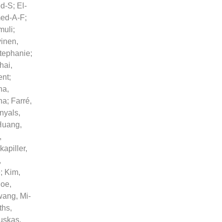
ed-S
;
El-
ed-A-F
;
muli
;
vinen,
Stephanie
;
hai,
ent
;
na,
na
;
Farré,
nyals,
Huang,
,
apiller,
,
e
;
Kim,
oe,
ang, Mi-
iths,
uskas,