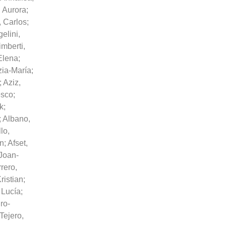
, Aurora
;
, Carlos
;
elini,
imberti,
 Elena
;
zia-María
;
;
Aziz,
esco
;
ik
;
;
Albano,
lo,
án
;
Afset,
Joan-
rero,
ristian
;
 Lucía
;
ro-
Tejero,