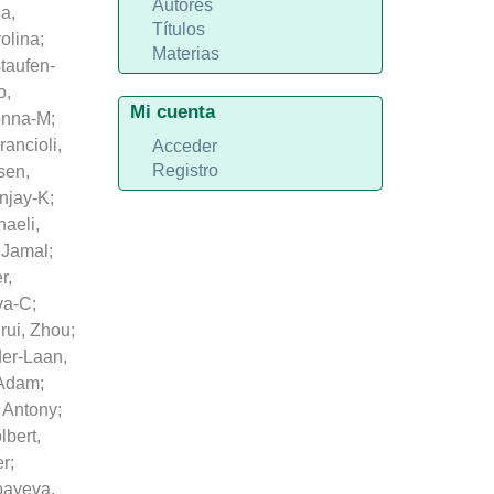
Autores
a,
Títulos
olina
;
Materias
taufen-
o,
Mi cuenta
onna-M
;
rancioli,
Acceder
Registro
sen,
anjay-K
;
haeli,
 Jamal
;
r,
va-C
;
irui, Zhou
;
der-Laan,
 Adam
;
 Antony
;
lbert,
er
;
bayeva,