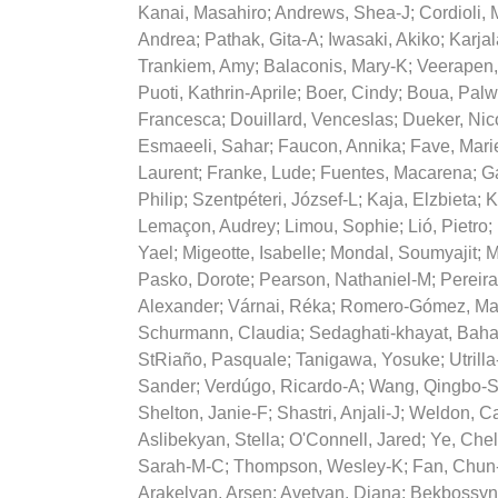
Kanai, Masahiro
;
Andrews, Shea-J
;
Cordioli, 
Andrea
;
Pathak, Gita-A
;
Iwasaki, Akiko
;
Karja
Trankiem, Amy
;
Balaconis, Mary-K
;
Veerapen
Puoti, Kathrin-Aprile
;
Boer, Cindy
;
Boua, Pal
Francesca
;
Douillard, Venceslas
;
Dueker, Nic
Esmaeeli, Sahar
;
Faucon, Annika
;
Fave, Mari
Laurent
;
Franke, Lude
;
Fuentes, Macarena
;
G
Philip
;
Szentpéteri, József-L
;
Kaja, Elzbieta
;
K
Lemaçon, Audrey
;
Limou, Sophie
;
Lió, Pietro
;
Yael
;
Migeotte, Isabelle
;
Mondal, Soumyajit
;
M
Pasko, Dorote
;
Pearson, Nathaniel-M
;
Pereir
Alexander
;
Várnai, Réka
;
Romero-Gómez, Ma
Schurmann, Claudia
;
Sedaghati-khayat, Baha
StRiaño, Pasquale
;
Tanigawa, Yosuke
;
Utrill
Sander
;
Verdúgo, Ricardo-A
;
Wang, Qingbo-
Shelton, Janie-F
;
Shastri, Anjali-J
;
Weldon, Ca
Aslibekyan, Stella
;
O'Connell, Jared
;
Ye, Che
Sarah-M-C
;
Thompson, Wesley-K
;
Fan, Chun
Arakelyan, Arsen
;
Avetyan, Diana
;
Bekbossyn