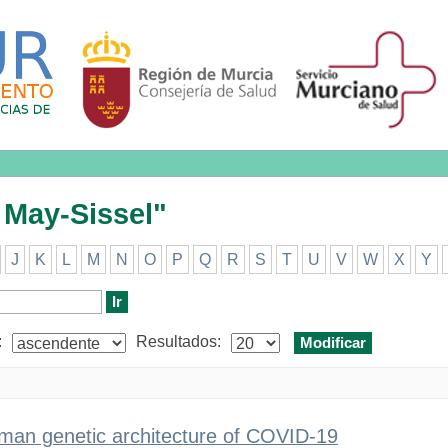
y-Sissel"
, May-Sissel"
J
K
L
M
N
O
P
Q
R
S
T
U
V
W
X
Y
:
Resultados:
man genetic architecture of COVID-19