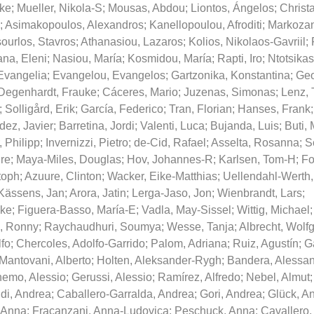
ike
;
Mueller, Nikola-S
;
Mousas, Abdou
;
Liontos, Ángelos
;
Christa
;
Asimakopoulos, Alexandros
;
Kanellopoulou, Afroditi
;
Markoza
sourlos, Stavros
;
Athanasiou, Lazaros
;
Kolios, Nikolaos-Gavriil
;
na, Eleni
;
Nasiou, María
;
Kosmidou, María
;
Rapti, Iro
;
Ntotsikas
 Evangelia
;
Evangelou, Evangelos
;
Gartzonika, Konstantina
;
Geo
Degenhardt, Frauke
;
Cáceres, Mario
;
Juzenas, Simonas
;
Lenz, 
;
Solligård, Erik
;
García, Federico
;
Tran, Florian
;
Hanses, Frank
dez, Javier
;
Barretina, Jordi
;
Valenti, Luca
;
Bujanda, Luis
;
Buti, 
, Philipp
;
Invernizzi, Pietro
;
de-Cid, Rafael
;
Asselta, Rosanna
;
S
re
;
Maya-Miles, Douglas
;
Hov, Johannes-R
;
Karlsen, Tom-H
;
Fo
toph
;
Azuure, Clinton
;
Wacker, Eike-Matthias
;
Uellendahl-Werth,
Kässens, Jan
;
Arora, Jatin
;
Lerga-Jaso, Jon
;
Wienbrandt, Lars
;
ike
;
Figuera-Basso, María-E
;
Vadla, May-Sissel
;
Wittig, Michael
, Ronny
;
Raychaudhuri, Soumya
;
Wesse, Tanja
;
Albrecht, Wolf
lfo
;
Chercoles, Adolfo-Garrido
;
Palom, Adriana
;
Ruiz, Agustín
;
G
Mantovani, Alberto
;
Holten, Aleksander-Rygh
;
Bandera, Alessa
emo, Alessio
;
Gerussi, Alessio
;
Ramírez, Alfredo
;
Nebel, Almut
di, Andrea
;
Caballero-Garralda, Andrea
;
Gori, Andrea
;
Glück, A
, Anna
;
Fracanzani, Anna-Ludovica
;
Peschuck, Anna
;
Cavallero,