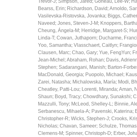
Trevor-J
;
Simpson, Jared
;
Goneau, Lee-W
;
Ha
Bearss, Erin
;
Richardson, David
;
Arnoldo, Sa
Vasilevska-Ristovska, Jovanka
;
Biggs, Cathe
Naveed
;
Jones, Steven-J-M
;
Knoppers, Barth
Cheung, Ángela-M
;
Herridge, Margaret-S
;
Hun
Linda-T
;
Cowan, Juthaporn
;
Ducharme, Franc
Yoo, Samantha
;
Vlasschaert, Caitlyn
;
Frangio
Clausen, Marc
;
Chao, Gary
;
Yue, FengYun
;
Fr
Jean-Michel
;
Abraham, Rohan
;
Davis, Adrien
Stephen
;
Sadarangani, Manish
;
Barton-Forbe
MacDonald, Georgia
;
Puopolo, Michael
;
Kaus
Zarei, Natasha
;
Michalowska, María
;
Modi, Bh
Cheatley, Patti-Lou
;
Lorenti, Miranda
;
Aman, N
Shaun
;
Boyd, Tracy
;
Chowdhary, Sunakshi
;
C
Mazzulli, Tony
;
McLeod, Shelley-L
;
Binnie, A
Serbanescu, Mihaela-A
;
Pavenski, Katerina
;
Christopher-R
;
Wicks, Stephen-J
;
Crooks, Kri
Nicholas
;
Chavan, Sameer
;
Schulze, Thomas
Clemens-M
;
Spinner, Christoph-D
;
Erber, Jo