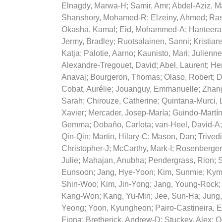
Elnagdy, Marwa-H
;
Samir, Amr
;
Abdel-Aziz, 
Shanshory, Mohamed-R
;
Elzeiny, Ahmed
;
Ras
Okasha, Kamal
;
Eid, Mohammed-A
;
Hanteer
Jermy, Bradley
;
Ruotsalainen, Sanni
;
Kristian
Katja
;
Palotie, Aarno
;
Kaunisto, Mari
;
Julienn
Alexandre-Tregouet, David
;
Abel, Laurent
;
He
Anavaj
;
Bourgeron, Thomas
;
Olaso, Robert
;
D
Cobat, Aurélie
;
Jouanguy, Emmanuelle
;
Zhang
Sarah
;
Chirouze, Catherine
;
Quintana-Murci, 
Xavier
;
Mercader, Josep-María
;
Guindo-Martín
Gemma
;
Dobaño, Carlota
;
van-Heel, David-A
Qin-Qin
;
Martin, Hilary-C
;
Mason, Dan
;
Trived
Christopher-J
;
McCarthy, Mark-I
;
Rosenberger,
Julie
;
Mahajan, Anubha
;
Pendergrass, Rion
;
S
Eunsoon
;
Jang, Hye-Yoon
;
Kim, Sunmie
;
Kym
Shin-Woo
;
Kim, Jin-Yong
;
Jang, Young-Rock
Kang-Won
;
Kang, Yu-Min
;
Jee, Sun-Ha
;
Jung
Yeong
;
Yoon, Kyungheon
;
Pairo-Castineira, E
Fiona
;
Bretherick, Andrew-D
;
Stuckey, Alex
;
O