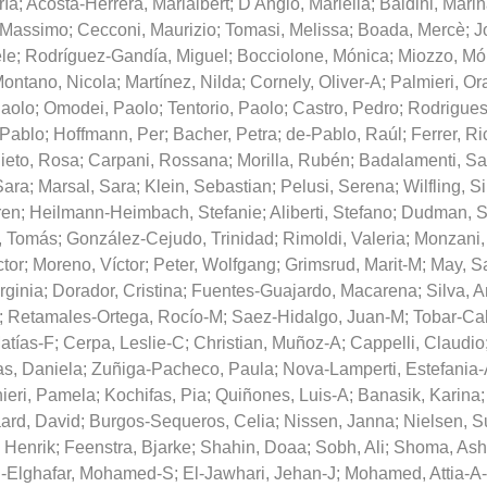
ría
;
Acosta-Herrera, Marialbert
;
D'Angiò, Mariella
;
Baldini, Mari
, Massimo
;
Cecconi, Maurizio
;
Tomasi, Melissa
;
Boada, Mercè
;
J
ele
;
Rodríguez-Gandía, Miguel
;
Bocciolone, Mónica
;
Miozzo, Mó
ontano, Nicola
;
Martínez, Nilda
;
Cornely, Oliver-A
;
Palmieri, Or
Paolo
;
Omodei, Paolo
;
Tentorio, Paolo
;
Castro, Pedro
;
Rodrigues
-Pablo
;
Hoffmann, Per
;
Bacher, Petra
;
de-Pablo, Raúl
;
Ferrer, Ri
ieto, Rosa
;
Carpani, Rossana
;
Morilla, Rubén
;
Badalamenti, Sa
Sara
;
Marsal, Sara
;
Klein, Sebastian
;
Pelusi, Serena
;
Wilfling, S
ren
;
Heilmann-Heimbach, Stefanie
;
Aliberti, Stefano
;
Dudman, 
, Tomás
;
González-Cejudo, Trinidad
;
Rimoldi, Valeria
;
Monzani, 
tor
;
Moreno, Víctor
;
Peter, Wolfgang
;
Grimsrud, Marit-M
;
May, S
rginia
;
Dorador, Cristina
;
Fuentes-Guajardo, Macarena
;
Silva, 
;
Retamales-Ortega, Rocío-M
;
Saez-Hidalgo, Juan-M
;
Tobar-Cal
atías-F
;
Cerpa, Leslie-C
;
Christian, Muñoz-A
;
Cappelli, Claudio
as, Daniela
;
Zuñiga-Pacheco, Paula
;
Nova-Lamperti, Estefania
ieri, Pamela
;
Kochifas, Pia
;
Quiñones, Luis-A
;
Banasik, Karina
;
ard, David
;
Burgos-Sequeros, Celia
;
Nissen, Janna
;
Nielsen, 
 Henrik
;
Feenstra, Bjarke
;
Shahin, Doaa
;
Sobh, Ali
;
Shoma, Ash
-Elghafar, Mohamed-S
;
El-Jawhari, Jehan-J
;
Mohamed, Attia-A