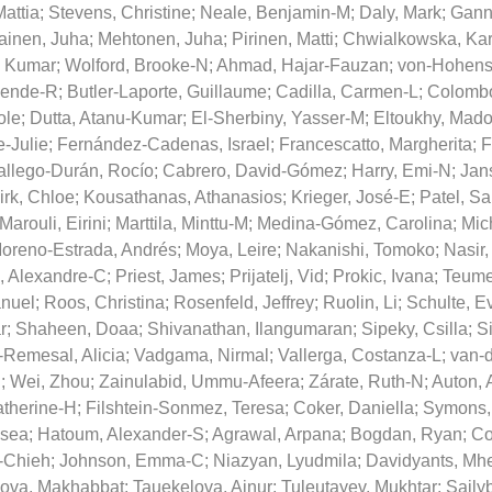
Mattia
;
Stevens, Christine
;
Neale, Benjamin-M
;
Daly, Mark
;
Gann
lainen, Juha
;
Mehtonen, Juha
;
Pirinen, Matti
;
Chwialkowska, Kar
, Kumar
;
Wolford, Brooke-N
;
Ahmad, Hajar-Fauzan
;
von-Hohens
wende-R
;
Butler-Laporte, Guillaume
;
Cadilla, Carmen-L
;
Colomb
ole
;
Dutta, Atanu-Kumar
;
El-Sherbiny, Yasser-M
;
Eltoukhy, Mad
e-Julie
;
Fernández-Cadenas, Israel
;
Francescatto, Margherita
;
F
allego-Durán, Rocío
;
Cabrero, David-Gómez
;
Harry, Emi-N
;
Jan
irk, Chloe
;
Kousathanas, Athanasios
;
Krieger, José-E
;
Patel, S
Marouli, Eirini
;
Marttila, Minttu-M
;
Medina-Gómez, Carolina
;
Mic
oreno-Estrada, Andrés
;
Moya, Leire
;
Nakanishi, Tomoko
;
Nasir,
a, Alexandre-C
;
Priest, James
;
Prijatelj, Vid
;
Prokic, Ivana
;
Teume
nuel
;
Roos, Christina
;
Rosenfeld, Jeffrey
;
Ruolin, Li
;
Schulte, E
r
;
Shaheen, Doaa
;
Shivanathan, Ilangumaran
;
Sipeky, Csilla
;
S
a-Remesal, Alicia
;
Vadgama, Nirmal
;
Vallerga, Costanza-L
;
van-
S
;
Wei, Zhou
;
Zainulabid, Ummu-Afeera
;
Zárate, Ruth-N
;
Auton,
therine-H
;
Filshtein-Sonmez, Teresa
;
Coker, Daniella
;
Symons,
lsea
;
Hatoum, Alexander-S
;
Agrawal, Arpana
;
Bogdan, Ryan
;
Co
-Chieh
;
Johnson, Emma-C
;
Niazyan, Lyudmila
;
Davidyants, Mh
ova, Makhabbat
;
Tauekelova, Ainur
;
Tuleutayev, Mukhtar
;
Saily