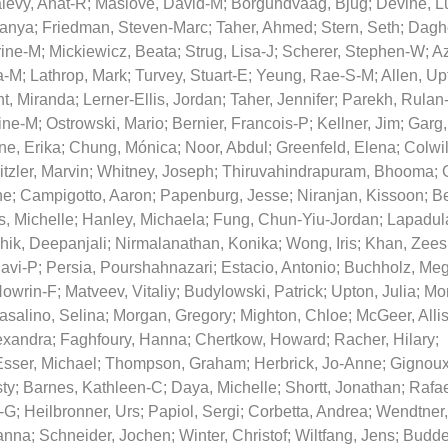
levy, Anat-R
;
Maslove, David-M
;
Borgundvaag, Bjug
;
Devine, L
ranya
;
Friedman, Steven-Marc
;
Taher, Ahmed
;
Stern, Seth
;
Daghe
rine-M
;
Mickiewicz, Beata
;
Strug, Lisa-J
;
Scherer, Stephen-W
;
Az
a-M
;
Lathrop, Mark
;
Turvey, Stuart-E
;
Yeung, Rae-S-M
;
Allen, Up
t, Miranda
;
Lerner-Ellis, Jordan
;
Taher, Jennifer
;
Parekh, Rulan
ine-M
;
Ostrowski, Mario
;
Bernier, Francois-P
;
Kellner, Jim
;
Garg,
ne, Erika
;
Chung, Mónica
;
Noor, Abdul
;
Greenfeld, Elena
;
Colwil
itzler, Marvin
;
Whitney, Joseph
;
Thiruvahindrapuram, Bhooma
;
ne
;
Campigotto, Aaron
;
Papenburg, Jesse
;
Niranjan, Kissoon
;
Be
s, Michelle
;
Hanley, Michaela
;
Fung, Chun-Yiu-Jordan
;
Lapadula
hik, Deepanjali
;
Nirmalanathan, Konika
;
Wong, Iris
;
Khan, Zee
avi-P
;
Persia, Pourshahnazari
;
Estacio, Antonio
;
Buchholz, Me
owrin-F
;
Matveev, Vitaliy
;
Budylowski, Patrick
;
Upton, Julia
;
Mor
asalino, Selina
;
Morgan, Gregory
;
Mighton, Chloe
;
McGeer, Alli
lexandra
;
Faghfoury, Hanna
;
Chertkow, Howard
;
Racher, Hilary
;
Esser, Michael
;
Thompson, Graham
;
Herbrick, Jo-Anne
;
Gignoux
sty
;
Barnes, Kathleen-C
;
Daya, Michelle
;
Shortt, Jonathan
;
Rafae
-G
;
Heilbronner, Urs
;
Papiol, Sergi
;
Corbetta, Andrea
;
Wendtner,
hanna
;
Schneider, Jochen
;
Winter, Christof
;
Wiltfang, Jens
;
Budde