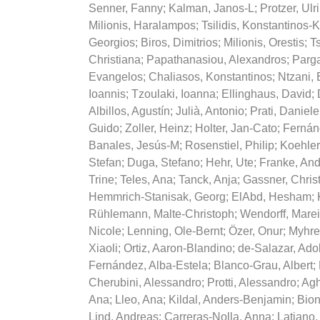
Senner, Fanny
;
Kalman, Janos-L
;
Protzer, Ulr
Milionis, Haralampos
;
Tsilidis, Konstantinos-K
Georgios
;
Biros, Dimitrios
;
Milionis, Orestis
;
T
Christiana
;
Papathanasiou, Alexandros
;
Parga
Evangelos
;
Chaliasos, Konstantinos
;
Ntzani,
Ioannis
;
Tzoulaki, Ioanna
;
Ellinghaus, David
;
Albillos, Agustín
;
Julià, Antonio
;
Prati, Daniele
Guido
;
Zoller, Heinz
;
Holter, Jan-Cato
;
Fernán
Banales, Jesús-M
;
Rosenstiel, Philip
;
Koehler
Stefan
;
Duga, Stefano
;
Hehr, Ute
;
Franke, And
Trine
;
Teles, Ana
;
Tanck, Anja
;
Gassner, Chris
Hemmrich-Stanisak, Georg
;
ElAbd, Hesham
;
Rühlemann, Malte-Christoph
;
Wendorff, Mare
Nicole
;
Lenning, Ole-Bernt
;
Özer, Onur
;
Myhre
Xiaoli
;
Ortiz, Aaron-Blandino
;
de-Salazar, Ado
Fernández, Alba-Estela
;
Blanco-Grau, Albert
;
Cherubini, Alessandro
;
Protti, Alessandro
;
Agh
Ana
;
Lleo, Ana
;
Kildal, Anders-Benjamin
;
Bion
Lind, Andreas
;
Carreras-Nolla, Anna
;
Latiano