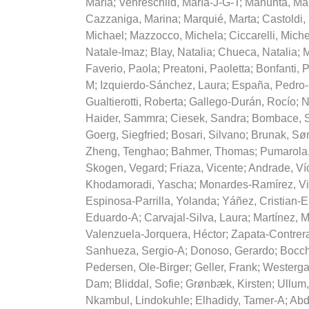
María
;
Vehreschild, María-J-G-T
;
Manunta, Ma
Cazzaniga, Marina
;
Marquié, Marta
;
Castoldi
Michael
;
Mazzocco, Michela
;
Ciccarelli, Mich
Natale-Imaz
;
Blay, Natalia
;
Chueca, Natalia
;
M
Faverio, Paola
;
Preatoni, Paoletta
;
Bonfanti, 
M
;
Izquierdo-Sánchez, Laura
;
España, Pedro
Gualtierotti, Roberta
;
Gallego-Durán, Rocío
;
N
Haider, Sammra
;
Ciesek, Sandra
;
Bombace, 
Goerg, Siegfried
;
Bosari, Silvano
;
Brunak, Sø
Zheng, Tenghao
;
Bahmer, Thomas
;
Pumarola
Skogen, Vegard
;
Friaza, Vicente
;
Andrade, Víc
Khodamoradi, Yascha
;
Monardes-Ramírez, Vi
Espinosa-Parrilla, Yolanda
;
Yáñez, Cristian-E
Eduardo-A
;
Carvajal-Silva, Laura
;
Martínez, M
Valenzuela-Jorquera, Héctor
;
Zapata-Contrer
Sanhueza, Sergio-A
;
Donoso, Gerardo
;
Bocch
Pedersen, Ole-Birger
;
Geller, Frank
;
Westerga
Dam
;
Bliddal, Sofie
;
Grønbæk, Kirsten
;
Ullum,
Nkambul, Lindokuhle
;
Elhadidy, Tamer-A
;
Abd