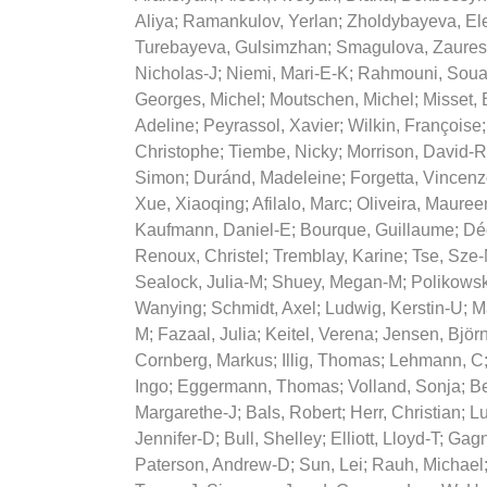
Aliya
;
Ramankulov, Yerlan
;
Zholdybayeva, El
Turebayeva, Gulsimzhan
;
Smagulova, Zaure
Nicholas-J
;
Niemi, Mari-E-K
;
Rahmouni, Sou
Georges, Michel
;
Moutschen, Michel
;
Misset, 
Adeline
;
Peyrassol, Xavier
;
Wilkin, Françoise
Christophe
;
Tiembe, Nicky
;
Morrison, David-R
Simon
;
Duránd, Madeleine
;
Forgetta, Vincen
Xue, Xiaoqing
;
Afilalo, Marc
;
Oliveira, Mauree
Kaufmann, Daniel-E
;
Bourque, Guillaume
;
Dé
Renoux, Christel
;
Tremblay, Karine
;
Tse, Sze
Sealock, Julia-M
;
Shuey, Megan-M
;
Polikows
Wanying
;
Schmidt, Axel
;
Ludwig, Kerstin-U
;
M
M
;
Fazaal, Julia
;
Keitel, Verena
;
Jensen, Björn
Cornberg, Markus
;
Illig, Thomas
;
Lehmann, C
Ingo
;
Eggermann, Thomas
;
Volland, Sonja
;
Be
Margarethe-J
;
Bals, Robert
;
Herr, Christian
;
Lu
Jennifer-D
;
Bull, Shelley
;
Elliott, Lloyd-T
;
Gagn
Paterson, Andrew-D
;
Sun, Lei
;
Rauh, Michael