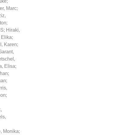
uke
;
r, Marc
;
iz,
ton
;
-S
;
Hiraki,
 Elika
;
l, Karen
;
Garant,
tschel,
, Elisa
;
shan
;
gan
;
ris,
son
;
,
ls,
, Monika
;