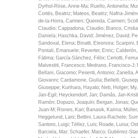
Dyrhol-Riise, Anne-Ma
;
Ruello, Antonella
;
Mus
Cortés, Beatriz
;
Mateos, Beatriz
;
Nafria-Jimén
de-la-Horra, Carmen
;
Quereda, Carmen
;
Scol
Claudio
;
Cappadona, Claudio
;
Bianco, Cristi
Daniela
;
Haschka, David
;
Jiménez, David
;
Pe
Sandoval, Elena
;
Binatti, Eleonora
;
Scarpini, 
Pontali, Emanuele
;
Reverter, Enric
;
Calderón,
Fátima
;
García-Sánchez, Félix
;
Ceriotti, Ferru
Malvestiti, Francesco
;
Medrano, Francisco-J
;
Bellani, Giacomo
;
Pesenti, Antonio
;
Zanella, A
Giovanni
;
Cardamone, Giulia
;
Bellelli, Giuse
Giuseppe
;
Kurihara, Hayato
;
Neb, Holger
;
My,
Jan-Egil
;
Heyckendorf, Jan
;
Damås, Jan-Krist
Ramón
;
Dopazo, Joaquín
;
Bergan, Jonas
;
Qu
Juan-M
;
Risnes, Kari
;
Banasik, Karina
;
Müller,
Heggelund, Lars
;
Bettini, Laura-Rachele
;
Sum
Santoro, Luigi
;
Téllez, Luis
;
Roade, Luisa
;
Os
Barciela, Mar
;
Schaefer, Marco
;
Gutiérrez-Sta