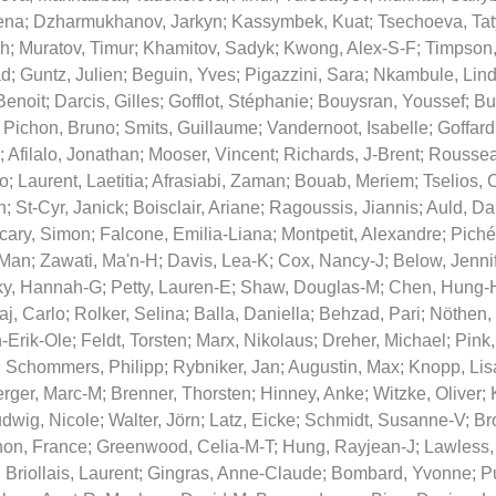
ena
;
Dzharmukhanov, Jarkyn
;
Kassymbek, Kuat
;
Tsechoeva, Ta
sh
;
Muratov, Timur
;
Khamitov, Sadyk
;
Kwong, Alex-S-F
;
Timpson
ad
;
Guntz, Julien
;
Beguin, Yves
;
Pigazzini, Sara
;
Nkambule, Lin
Benoit
;
Darcis, Gilles
;
Gofflot, Stéphanie
;
Bouysran, Youssef
;
Bu
;
Pichon, Bruno
;
Smits, Guillaume
;
Vandernoot, Isabelle
;
Goffard
;
Afilalo, Jonathan
;
Mooser, Vincent
;
Richards, J-Brent
;
Roussea
zo
;
Laurent, Laetitia
;
Afrasiabi, Zaman
;
Bouab, Meriem
;
Tselios, 
n
;
St-Cyr, Janick
;
Boisclair, Ariane
;
Ragoussis, Jiannis
;
Auld, Da
cary, Simon
;
Falcone, Emilia-Liana
;
Montpetit, Alexandre
;
Piché
-Man
;
Zawati, Ma'n-H
;
Davis, Lea-K
;
Cox, Nancy-J
;
Below, Jenni
ky, Hannah-G
;
Petty, Lauren-E
;
Shaw, Douglas-M
;
Chen, Hung-
aj, Carlo
;
Rolker, Selina
;
Balla, Daniella
;
Behzad, Pari
;
Nöthen,
-Erik-Ole
;
Feldt, Torsten
;
Marx, Nikolaus
;
Dreher, Michael
;
Pink,
;
Schommers, Philipp
;
Rybniker, Jan
;
Augustin, Max
;
Knopp, Lis
rger, Marc-M
;
Brenner, Thorsten
;
Hinney, Anke
;
Witzke, Oliver
;
dwig, Nicole
;
Walter, Jörn
;
Latz, Eicke
;
Schmidt, Susanne-V
;
Br
on, France
;
Greenwood, Celia-M-T
;
Hung, Rayjean-J
;
Lawless,
;
Briollais, Laurent
;
Gingras, Anne-Claude
;
Bombard, Yvonne
;
P