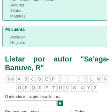
Autores
Títulos
Materias
Mi cuenta
Acceder
Registro
Listar por autor "Sa'aga-
Banuve, R"
0-9
A
B
C
D
E
F
G
H
I
J
K
L
M
N
O
P
Q
R
S
T
U
V
W
X
Y
Z
O introducir las primeras letras:
Ordenar por:
Orden: