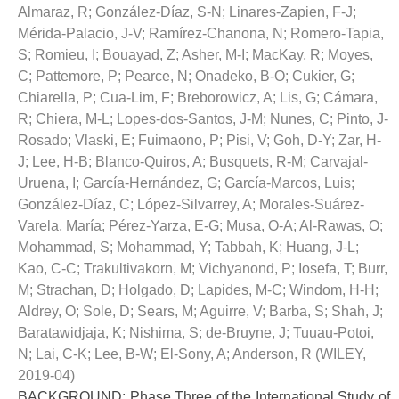
Almaraz, R
;
González-Díaz, S-N
;
Linares-Zapien, F-J
;
Mérida-Palacio, J-V
;
Ramírez-Chanona, N
;
Romero-Tapia,
S
;
Romieu, I
;
Bouayad, Z
;
Asher, M-I
;
MacKay, R
;
Moyes,
C
;
Pattemore, P
;
Pearce, N
;
Onadeko, B-O
;
Cukier, G
;
Chiarella, P
;
Cua-Lim, F
;
Breborowicz, A
;
Lis, G
;
Cámara,
R
;
Chiera, M-L
;
Lopes-dos-Santos, J-M
;
Nunes, C
;
Pinto, J-
Rosado
;
Vlaski, E
;
Fuimaono, P
;
Pisi, V
;
Goh, D-Y
;
Zar, H-
J
;
Lee, H-B
;
Blanco-Quiros, A
;
Busquets, R-M
;
Carvajal-
Uruena, I
;
García-Hernández, G
;
García-Marcos, Luis
;
González-Díaz, C
;
López-Silvarrey, A
;
Morales-Suárez-
Varela, María
;
Pérez-Yarza, E-G
;
Musa, O-A
;
Al-Rawas, O
;
Mohammad, S
;
Mohammad, Y
;
Tabbah, K
;
Huang, J-L
;
Kao, C-C
;
Trakultivakorn, M
;
Vichyanond, P
;
Iosefa, T
;
Burr,
M
;
Strachan, D
;
Holgado, D
;
Lapides, M-C
;
Windom, H-H
;
Aldrey, O
;
Sole, D
;
Sears, M
;
Aguirre, V
;
Barba, S
;
Shah, J
;
Baratawidjaja, K
;
Nishima, S
;
de-Bruyne, J
;
Tuuau-Potoi,
N
;
Lai, C-K
;
Lee, B-W
;
El-Sony, A
;
Anderson, R
(
WILEY
,
2019-04
)
BACKGROUND: Phase Three of the International Study of