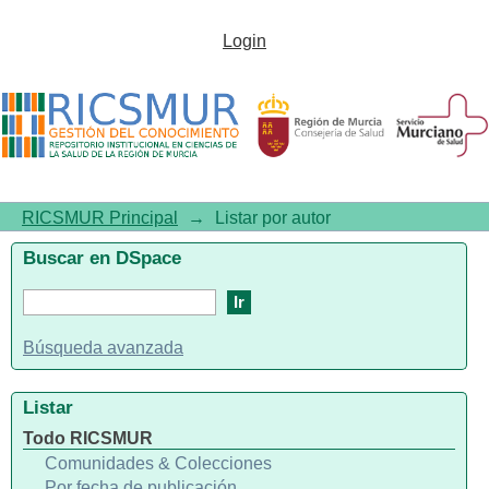
Listar por autor "Sa'aga-
Login
Banuve, R"
RICSMUR Principal
→
Listar por autor
Buscar en DSpace
Búsqueda avanzada
Listar
Todo RICSMUR
Comunidades & Colecciones
Por fecha de publicación