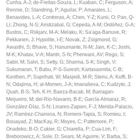
Cunha, A-J
;
de-Freitas-Souza, L
;
Kuaban, C
;
Ferguson, A
;
Rennie, D
;
Standring, P
;
Aguilar, P
;
Amarales, L
;
Benavides, L-A
;
Contreras, A
;
Chen, Y-Z
;
Kunii, O
;
Pan, Q-
Li
;
Zhong, N-S
;
Aristizabal, G
;
Cepeda, A-M
;
Ordóñez, G-A
;
Bustos, C
;
Riikjarv, M-A
;
Melaku, K
;
Sa'aga-Banuve, R
;
Pekkanen, J
;
Hypolite, I-E
;
Novak, Z
;
Zsigmond, G
;
Awasthi, S
;
Bhave, S
;
Hanumante, N-M
;
Jain, K-C
;
Joshi,
M-K
;
Khatav, V-A
;
Mantri, S-N
;
Pherwani, AV
;
Rego, S
;
Sabir, M
;
Salvi, S
;
Setty, G
;
Sharma, S-K
;
Singh, V
;
Sukumaran, T
;
Babu, P-S-Suresh
;
Kartasasmita, C-B
;
Konthen, P
;
Suprihati, W
;
Masjedi, M-R
;
Steriu, A
;
Koffi, B-
N
;
Odajima, H
;
al-Momen, J-A
;
Imanalieva, C
;
Kudzyte, J
;
Quah, B-S
;
Teh, K-H
;
Baeza-Bacab, M
;
Barragan-
Meijueiro, M
;
del-Rio-Navarro, B-E
;
García-Almaraz, R
;
González-Díaz, S-N
;
Linares-Zapien, F-J
;
Merida-Palacio,
JV
;
Ramírez-Chanona, N
;
Romero-Tapia, S
;
Romieu, I
;
Bouayad, Z
;
MacKay, R
;
Moyes, C
;
Pattemore, P
;
Onadeko, B-O
;
Cukier, G
;
Chiarella, P
;
Cua-Lim, F
;
Breborowicz, A
;
Sole, D
;
Sears, M
;
Aguirre, V
;
Barba, S
;