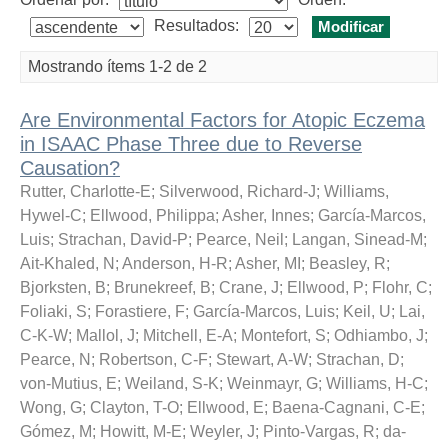
Resultados:
Mostrando ítems 1-2 de 2
Are Environmental Factors for Atopic Eczema
in ISAAC Phase Three due to Reverse
Causation?
Rutter, Charlotte-E
;
Silverwood, Richard-J
;
Williams,
Hywel-C
;
Ellwood, Philippa
;
Asher, Innes
;
García-Marcos,
Luis
;
Strachan, David-P
;
Pearce, Neil
;
Langan, Sinead-M
;
Ait-Khaled, N
;
Anderson, H-R
;
Asher, MI
;
Beasley, R
;
Bjorksten, B
;
Brunekreef, B
;
Crane, J
;
Ellwood, P
;
Flohr, C
;
Foliaki, S
;
Forastiere, F
;
García-Marcos, Luis
;
Keil, U
;
Lai,
C-K-W
;
Mallol, J
;
Mitchell, E-A
;
Montefort, S
;
Odhiambo, J
;
Pearce, N
;
Robertson, C-F
;
Stewart, A-W
;
Strachan, D
;
von-Mutius, E
;
Weiland, S-K
;
Weinmayr, G
;
Williams, H-C
;
Wong, G
;
Clayton, T-O
;
Ellwood, E
;
Baena-Cagnani, C-E
;
Gómez, M
;
Howitt, M-E
;
Weyler, J
;
Pinto-Vargas, R
;
da-