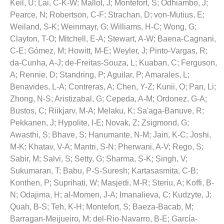
Keil, U
;
Lai, C-K-W
;
Mallol, J
;
Montefort, S
;
Odhiambo, J
;
Pearce, N
;
Robertson, C-F
;
Strachan, D
;
von-Mutius, E
;
Weiland, S-K
;
Weinmayr, G
;
Williams, H-C
;
Wong, G
;
Clayton, T-O
;
Mitchell, E-A
;
Stewart, A-W
;
Baena-Cagnani,
C-E
;
Gómez, M
;
Howitt, M-E
;
Weyler, J
;
Pinto-Vargas, R
;
da-Cunha, A-J
;
de-Freitas-Souza, L
;
Kuaban, C
;
Ferguson,
A
;
Rennie, D
;
Standring, P
;
Aguilar, P
;
Amarales, L
;
Benavides, L-A
;
Contreras, A
;
Chen, Y-Z
;
Kunii, O
;
Pan, Li
;
Zhong, N-S
;
Aristizabal, G
;
Cepeda, A-M
;
Ordonez, G-A
;
Bustos, C
;
Riikjarv, M-A
;
Melaku, K
;
Sa'aga-Banuve, R
;
Pekkanen, J
;
Hypolite, I-E
;
Novak, Z
;
Zsigmond, G
;
Awasthi, S
;
Bhave, S
;
Hanumante, N-M
;
Jain, K-C
;
Joshi,
M-K
;
Khatav, V-A
;
Mantri, S-N
;
Pherwani, A-V
;
Rego, S
;
Sabir, M
;
Salvi, S
;
Setty, G
;
Sharma, S-K
;
Singh, V
;
Sukumaran, T
;
Babu, P-S-Suresh
;
Kartasasmita, C-B
;
Konthen, P
;
Suprihati, W
;
Masjedi, M-R
;
Steriu, A
;
Koffi, B-
N
;
Odajima, H
;
al-Momen, J-A
;
Imanalieva, C
;
Kudzyte, J
;
Quah, B-S
;
Teh, K-H
;
Montefort, S
;
Baeza-Bacab, M
;
Barragan-Meijueiro, M
;
del-Rio-Navarro, B-E
;
García-