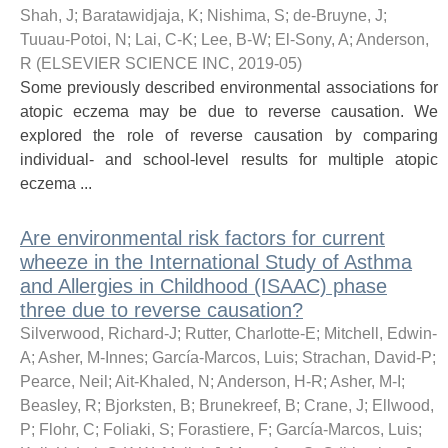
Shah, J
;
Baratawidjaja, K
;
Nishima, S
;
de-Bruyne, J
;
Tuuau-Potoi, N
;
Lai, C-K
;
Lee, B-W
;
El-Sony, A
;
Anderson,
R
(
ELSEVIER SCIENCE INC
,
2019-05
)
Some previously described environmental associations for
atopic eczema may be due to reverse causation. We
explored the role of reverse causation by comparing
individual- and school-level results for multiple atopic
eczema ...
Are environmental risk factors for current
wheeze in the International Study of Asthma
and Allergies in Childhood (ISAAC) phase
three due to reverse causation?
Silverwood, Richard-J
;
Rutter, Charlotte-E
;
Mitchell, Edwin-
A
;
Asher, M-Innes
;
García-Marcos, Luis
;
Strachan, David-P
;
Pearce, Neil
;
Ait-Khaled, N
;
Anderson, H-R
;
Asher, M-I
;
Beasley, R
;
Bjorksten, B
;
Brunekreef, B
;
Crane, J
;
Ellwood,
P
;
Flohr, C
;
Foliaki, S
;
Forastiere, F
;
García-Marcos, Luis
;