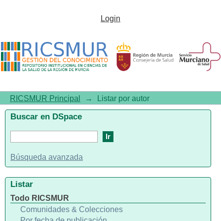
Listar por autor "Pacheco, Eva-
Login
María"
RICSMUR Principal
→
Listar por autor
Buscar en DSpace
Búsqueda avanzada
Listar
Todo RICSMUR
Comunidades & Colecciones
Por fecha de publicación