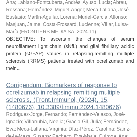
Ana
;
Labiano-Fontcuberta, Andrés
;
Ayuso, Lucía
;
Abreu,
Rossana
;
Hernández, Miguel-Ángel
;
Meca-Lallana, José-
Eustasio
;
Martín-Aguilar, Lorena
;
Muriel-García, Alfonso
;
Masjuan, Jaime
;
Costa-Frossard, Lucienne
;
Villar, Luisa-
María
(
FRONTIERS MEDIA SA
,
2024-11
)
OBJECTIVE: To ascertain the changes of serum
neurofilament light chain (sNfL) and glial fibrillary acidic
protein (sGFAP) values in relapsing-remitting multiple
sclerosis (RRMS) patients treated with ocrelizumab and
their ...
Corrigendum: Biomarkers of response to
ocrelizumab in relapsing-remitting multiple
sclerosis, (Front.Immunol, (2024), 15,
(1480676), 10.3389/fimmu.2024.1480676)
Rodríguez-Jorge, Fernando
;
Fernández-Velasco, José-
Ignacio
;
Villarrubia, Noelia
;
Gracia-Gil, Julia
;
Fernández,
Eva
;
Meca-Lallana, Virginia
;
Díaz-Pérez, Carolina
;
Sainz-
de-la-Maza, Susana
;
Pacheco, Eva-María
;
Quiroga, Ana
;