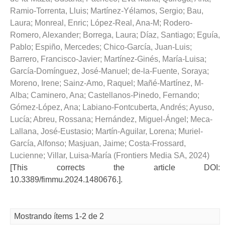
Ramio-Torrenta, Lluis
;
Martínez-Yélamos, Sergio
;
Bau,
Laura
;
Monreal, Enric
;
López-Real, Ana-M
;
Rodero-
Romero, Alexander
;
Borrega, Laura
;
Díaz, Santiago
;
Eguía,
Pablo
;
Espiño, Mercedes
;
Chico-García, Juan-Luis
;
Barrero, Francisco-Javier
;
Martínez-Ginés, María-Luisa
;
García-Domínguez, José-Manuel
;
de-la-Fuente, Soraya
;
Moreno, Irene
;
Sainz-Amo, Raquel
;
Mañé-Martínez, M-
Alba
;
Caminero, Ana
;
Castellanos-Pinedo, Fernando
;
Gómez-López, Ana
;
Labiano-Fontcuberta, Andrés
;
Ayuso,
Lucía
;
Abreu, Rossana
;
Hernández, Miguel-Ángel
;
Meca-
Lallana, José-Eustasio
;
Martín-Aguilar, Lorena
;
Muriel-
García, Alfonso
;
Masjuan, Jaime
;
Costa-Frossard,
Lucienne
;
Villar, Luisa-María
(
Frontiers Media SA
,
2024
)
[This corrects the article DOI:
10.3389/fimmu.2024.1480676.].
Mostrando ítems 1-2 de 2