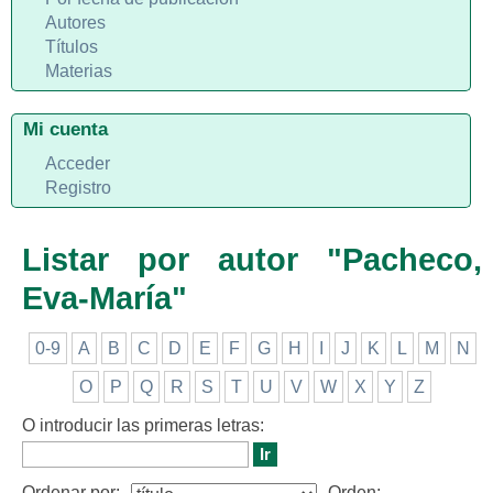
Autores
Títulos
Materias
Mi cuenta
Acceder
Registro
Listar por autor "Pacheco,
Eva-María"
0-9
A
B
C
D
E
F
G
H
I
J
K
L
M
N
O
P
Q
R
S
T
U
V
W
X
Y
Z
O introducir las primeras letras:
Ordenar por:
Orden: