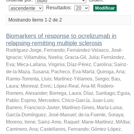
Resultados:
Mostrando ítems 1-2 de 2
Biomarkers of response to ocrelizumab in
relapsing-remitting multiple sclerosis
Rodríguez-Jorge, Fernando
;
Fernández-Velasco, José-
Ignacio
;
Villarrubia, Noelia
;
Gracia-Gil, Julia
;
Fernández,
Eva
;
Meca-Lallana, Virginia
;
Díaz-Pérez, Carolina
;
Sainz-
de-la-Maza, Susana
;
Pacheco, Eva-María
;
Quiroga, Ana
;
Ramio-Torrenta, Lluis
;
Martínez-Yélamos, Sergio
;
Bau,
Laura
;
Monreal, Enric
;
López-Real, Ana-M
;
Rodero-
Romero, Alexander
;
Borrega, Laura
;
Díaz, Santiago
;
Eguia,
Pablo
;
Espino, Mercedes
;
Chico-García, Juan-Luis
;
Barrero, Francisco-Javier
;
Martínez-Gines, María-Luisa
;
García-Domínguez, José-Manuel
;
de-la-Fuente, Soraya
;
Moreno, Irene
;
Sainz-Amo, Raquel
;
Mane-Martínez, MAlba
;
Caminero, Ana
;
Castellanos, Fernando
;
Gómez-López,