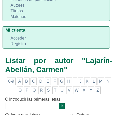
Autores
Títulos
Materias
Mi cuenta
Acceder
Registro
Listar por autor "Lajarín-
Abellán, Carmen"
0-9
A
B
C
D
E
F
G
H
I
J
K
L
M
N
O
P
Q
R
S
T
U
V
W
X
Y
Z
O introducir las primeras letras:
Ordenar por:
Orden: