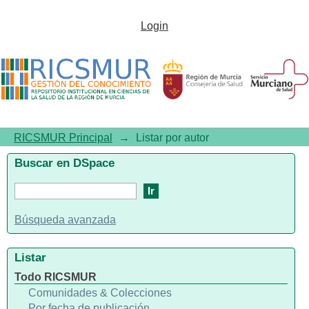
Listar por autor "Lajarín-
Login
Abellán, Carmen"
RICSMUR Principal
→
Listar por autor
Buscar en DSpace
Búsqueda avanzada
Listar
Todo RICSMUR
Comunidades & Colecciones
Por fecha de publicación