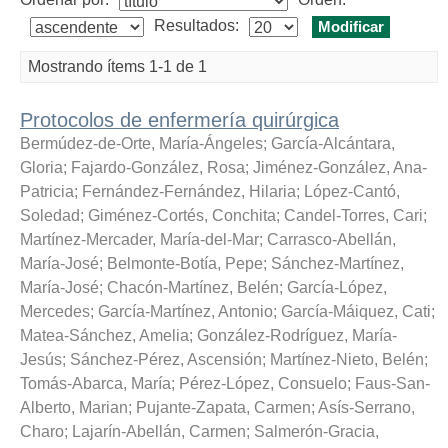
Resultados:
Mostrando ítems 1-1 de 1
Protocolos de enfermería quirúrgica
Bermúdez-de-Orte, María-Ángeles
;
García-Alcántara,
Gloria
;
Fajardo-González, Rosa
;
Jiménez-González, Ana-
Patricia
;
Fernández-Fernández, Hilaria
;
López-Cantó,
Soledad
;
Giménez-Cortés, Conchita
;
Candel-Torres, Cari
;
Martínez-Mercader, María-del-Mar
;
Carrasco-Abellán,
María-José
;
Belmonte-Botía, Pepe
;
Sánchez-Martínez,
María-José
;
Chacón-Martínez, Belén
;
García-López,
Mercedes
;
García-Martínez, Antonio
;
García-Máiquez, Cati
;
Matea-Sánchez, Amelia
;
González-Rodríguez, María-
Jesús
;
Sánchez-Pérez, Ascensión
;
Martínez-Nieto, Belén
;
Tomás-Abarca, María
;
Pérez-López, Consuelo
;
Faus-San-
Alberto, Marian
;
Pujante-Zapata, Carmen
;
Asís-Serrano,
Charo
;
Lajarín-Abellán, Carmen
;
Salmerón-Gracia,