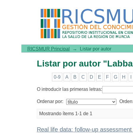
Listar por autor "Labbadia
RICSMUR Principal
→
Listar por autor
Listar por autor "Labb
0-9
A
B
C
D
E
F
G
H
I
O introducir las primeras letras:
Ordenar por:
Orden
Mostrando ítems 1-1 de 1
Real life data: follow-up assessmen