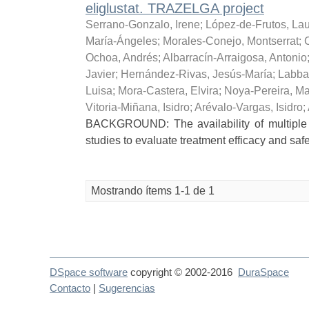
eliglustat. TRAZELGA project
Serrano-Gonzalo, Irene
;
López-de-Frutos, La
María-Ángeles
;
Morales-Conejo, Montserrat
;
Ochoa, Andrés
;
Albarracín-Arraigosa, Antonio
Javier
;
Hernández-Rivas, Jesús-María
;
Labba
Luisa
;
Mora-Castera, Elvira
;
Noya-Pereira, M
Vitoria-Miñana, Isidro
;
Arévalo-Vargas, Isidro
;
BACKGROUND: The availability of multiple t
studies to evaluate treatment efficacy and safe
Mostrando ítems 1-1 de 1
DSpace software
copyright © 2002-2016
DuraSpace
Contacto
|
Sugerencias