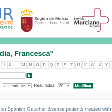
, Francesca"
adia, Francesca"
J
K
L
M
N
O
P
Q
R
S
T
U
V
W
X
Y
:
Resultados:
t on Spanish Gaucher disease patients treated with