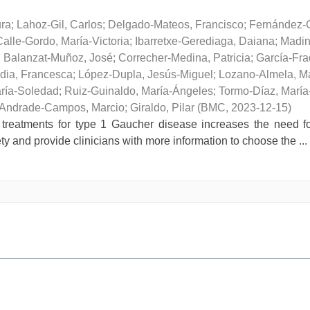
ura
;
Lahoz-Gil, Carlos
;
Delgado-Mateos, Francisco
;
Fernández-
Calle-Gordo, María-Victoria
;
Ibarretxe-Gerediaga, Daiana
;
Madin
;
Balanzat-Muñoz, José
;
Correcher-Medina, Patricia
;
García-Fra
dia, Francesca
;
López-Dupla, Jesús-Miguel
;
Lozano-Almela, Ma
aría-Soledad
;
Ruiz-Guinaldo, María-Ángeles
;
Tormo-Díaz, María
Andrade-Campos, Marcio
;
Giraldo, Pilar
(
BMC
,
2023-12-15
)
reatments for type 1 Gaucher disease increases the need for 
ty and provide clinicians with more information to choose the ...