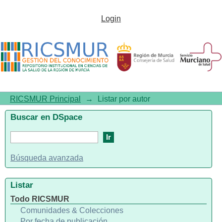
Listar por autor "Eichau-
Login
Madueno, S"
RICSMUR Principal
→
Listar por autor
Buscar en DSpace
Búsqueda avanzada
Listar
Todo RICSMUR
Comunidades & Colecciones
Por fecha de publicación