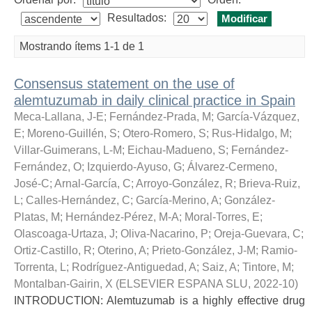
Resultados:
Mostrando ítems 1-1 de 1
Consensus statement on the use of
alemtuzumab in daily clinical practice in Spain
Meca-Lallana, J-E
;
Fernández-Prada, M
;
García-Vázquez,
E
;
Moreno-Guillén, S
;
Otero-Romero, S
;
Rus-Hidalgo, M
;
Villar-Guimerans, L-M
;
Eichau-Madueno, S
;
Fernández-
Fernández, O
;
Izquierdo-Ayuso, G
;
Álvarez-Cermeno,
José-C
;
Arnal-García, C
;
Arroyo-González, R
;
Brieva-Ruiz,
L
;
Calles-Hernández, C
;
García-Merino, A
;
González-
Platas, M
;
Hernández-Pérez, M-A
;
Moral-Torres, E
;
Olascoaga-Urtaza, J
;
Oliva-Nacarino, P
;
Oreja-Guevara, C
;
Ortiz-Castillo, R
;
Oterino, A
;
Prieto-González, J-M
;
Ramio-
Torrenta, L
;
Rodríguez-Antiguedad, A
;
Saiz, A
;
Tintore, M
;
Montalban-Gairin, X
(
ELSEVIER ESPANA SLU
,
2022-10
)
INTRODUCTION: Alemtuzumab is a highly effective drug