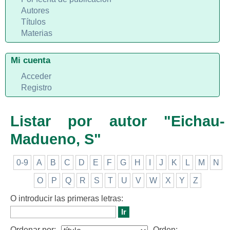
Autores
Títulos
Materias
Mi cuenta
Acceder
Registro
Listar por autor "Eichau-
Madueno, S"
0-9
A
B
C
D
E
F
G
H
I
J
K
L
M
N
O
P
Q
R
S
T
U
V
W
X
Y
Z
O introducir las primeras letras:
Ordenar por:
Orden: