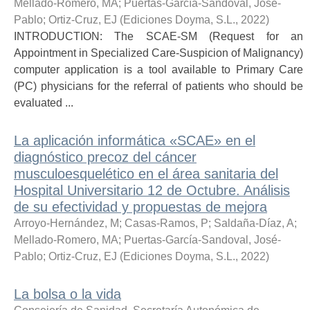
Mellado-Romero, MA
;
Puertas-García-Sandoval, José-
Pablo
;
Ortiz-Cruz, EJ
(
Ediciones Doyma, S.L.
,
2022
)
INTRODUCTION: The SCAE-SM (Request for an
Appointment in Specialized Care-Suspicion of Malignancy)
computer application is a tool available to Primary Care
(PC) physicians for the referral of patients who should be
evaluated ...
La aplicación informática «SCAE» en el
diagnóstico precoz del cáncer
musculoesquelético en el área sanitaria del
Hospital Universitario 12 de Octubre. Análisis
de su efectividad y propuestas de mejora
Arroyo-Hernández, M
;
Casas-Ramos, P
;
Saldaña-Díaz, A
;
Mellado-Romero, MA
;
Puertas-García-Sandoval, José-
Pablo
;
Ortiz-Cruz, EJ
(
Ediciones Doyma, S.L.
,
2022
)
La bolsa o la vida