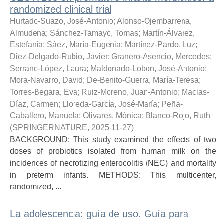
randomized clinical trial
Hurtado-Suazo, José-Antonio
;
Alonso-Ojembarrena,
Almudena
;
Sánchez-Tamayo, Tomas
;
Martín-Álvarez,
Estefanía
;
Sáez, María-Eugenia
;
Martínez-Pardo, Luz
;
Diez-Delgado-Rubio, Javier
;
Granero-Asencio, Mercedes
;
Serrano-López, Laura
;
Maldonado-Lobon, José-Antonio
;
Mora-Navarro, David
;
De-Benito-Guerra, María-Teresa
;
Torres-Begara, Eva
;
Ruiz-Moreno, Juan-Antonio
;
Macias-
Díaz, Carmen
;
Lloreda-García, José-María
;
Peña-
Caballero, Manuela
;
Olivares, Mónica
;
Blanco-Rojo, Ruth
(
SPRINGERNATURE
,
2025-11-27
)
BACKGROUND: This study examined the effects of two
doses of probiotics isolated from human milk on the
incidences of necrotizing enterocolitis (NEC) and mortality
in preterm infants. METHODS: This multicenter,
randomized, ...
La adolescencia: guía de uso. Guía para