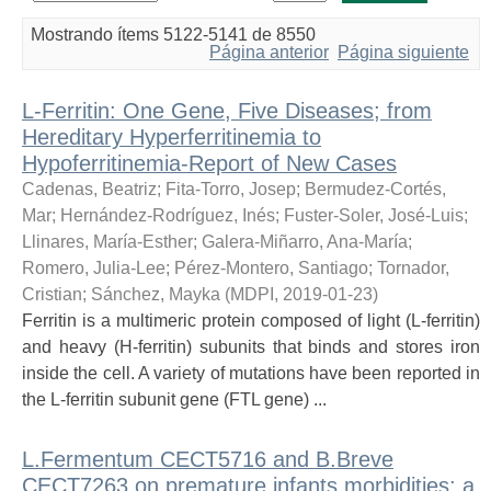
Mostrando ítems 5122-5141 de 8550
Página anterior
Página siguiente
L-Ferritin: One Gene, Five Diseases; from
Hereditary Hyperferritinemia to
Hypoferritinemia-Report of New Cases
Cadenas, Beatriz
;
Fita-Torro, Josep
;
Bermudez-Cortés,
Mar
;
Hernández-Rodríguez, Inés
;
Fuster-Soler, José-Luis
;
Llinares, María-Esther
;
Galera-Miñarro, Ana-María
;
Romero, Julia-Lee
;
Pérez-Montero, Santiago
;
Tornador,
Cristian
;
Sánchez, Mayka
(
MDPI
,
2019-01-23
)
Ferritin is a multimeric protein composed of light (L-ferritin)
and heavy (H-ferritin) subunits that binds and stores iron
inside the cell. A variety of mutations have been reported in
the L-ferritin subunit gene (FTL gene) ...
L.Fermentum CECT5716 and B.Breve
CECT7263 on premature infants morbidities: a