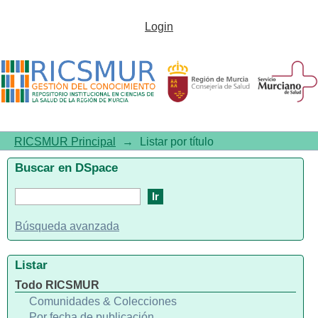
Listar por título
Login
RICSMUR Principal
→
Listar por título
Buscar en DSpace
Búsqueda avanzada
Listar
Todo RICSMUR
Comunidades & Colecciones
Por fecha de publicación