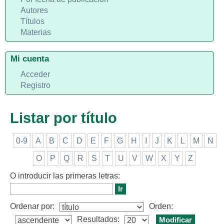
Autores
Títulos
Materias
Mi cuenta
Acceder
Registro
Listar por título
0-9
A
B
C
D
E
F
G
H
I
J
K
L
M
N
O
P
Q
R
S
T
U
V
W
X
Y
Z
O introducir las primeras letras:
Ordenar por:
Orden:
Resultados: