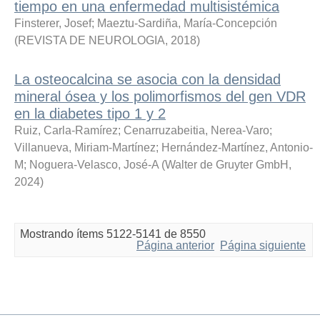
tiempo en una enfermedad multisistémica
Finsterer, Josef
;
Maeztu-Sardiña, María-Concepción
(
REVISTA DE NEUROLOGIA
,
2018
)
La osteocalcina se asocia con la densidad
mineral ósea y los polimorfismos del gen VDR
en la diabetes tipo 1 y 2
Ruiz, Carla-Ramírez
;
Cenarruzabeitia, Nerea-Varo
;
Villanueva, Miriam-Martínez
;
Hernández-Martínez, Antonio-
M
;
Noguera-Velasco, José-A
(
Walter de Gruyter GmbH
,
2024
)
Mostrando ítems 5122-5141 de 8550
Página anterior
Página siguiente