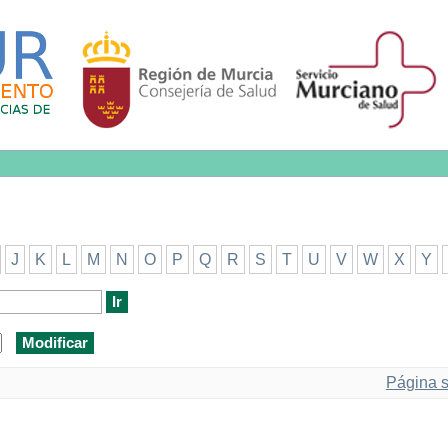
J
K
L
M
N
O
P
Q
R
S
T
U
V
W
X
Y
Página s