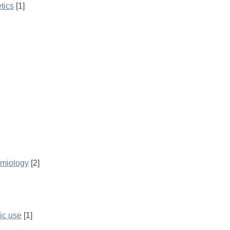
tics
[1]
emiology
[2]
ic use
[1]