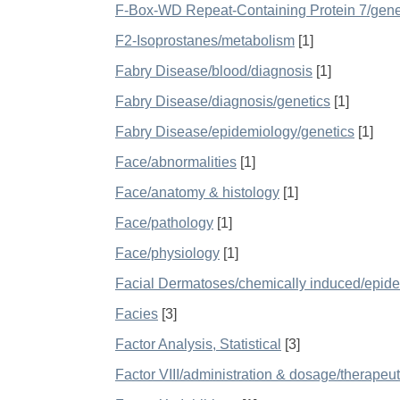
F-Box-WD Repeat-Containing Protein 7/gene
F2-Isoprostanes/metabolism
[1]
Fabry Disease/blood/diagnosis
[1]
Fabry Disease/diagnosis/genetics
[1]
Fabry Disease/epidemiology/genetics
[1]
Face/abnormalities
[1]
Face/anatomy & histology
[1]
Face/pathology
[1]
Face/physiology
[1]
Facial Dermatoses/chemically induced/epid
Facies
[3]
Factor Analysis, Statistical
[3]
Factor VIII/administration & dosage/therapeut