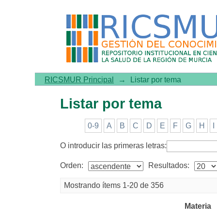
Listar por tema
RICSMUR Principal
→
Listar por tema
Listar por tema
0-9
A
B
C
D
E
F
G
H
I
O introducir las primeras letras:
Orden:
Resultados:
Mostrando ítems 1-20 de 356
Materia