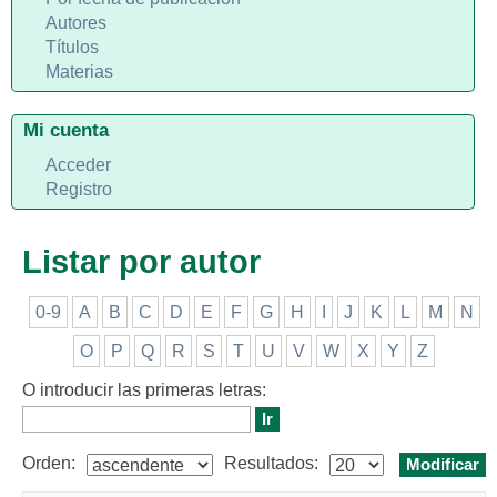
Autores
Títulos
Materias
Mi cuenta
Acceder
Registro
Listar por autor
0-9
A
B
C
D
E
F
G
H
I
J
K
L
M
N
O
P
Q
R
S
T
U
V
W
X
Y
Z
O introducir las primeras letras:
Orden:
Resultados: