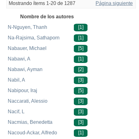
Mostrando ítems 1-20 de 1287
Página siguiente
Nombre de los autores
N-Nguyen, Thanh
[1]
Na-Rajsima, Sathaporn
[1]
Nabauer, Michael
[5]
Nabawi, A
[1]
Nabawi, Ayman
[2]
Nabil, A
[3]
Nabipour, Iraj
[5]
Naccarati, Alessio
[3]
Nacif, L
[3]
Nacmias, Benedetta
[3]
Nacoud-Ackar, Alfredo
[1]