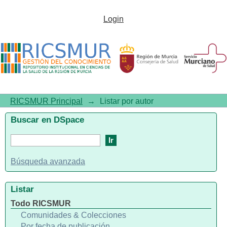
Listar por autor
Login
RICSMUR Principal
→
Listar por autor
Buscar en DSpace
Búsqueda avanzada
Listar
Todo RICSMUR
Comunidades & Colecciones
Por fecha de publicación