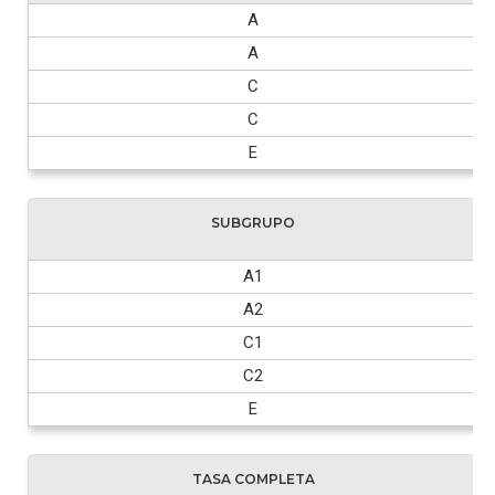
A
A
C
C
E
SUBGRUPO
A1
A2
C1
C2
E
TASA COMPLETA