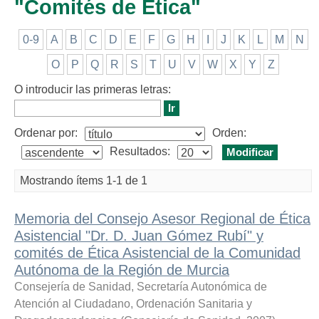
"Comités de Ética"
0-9
A
B
C
D
E
F
G
H
I
J
K
L
M
N
O
P
Q
R
S
T
U
V
W
X
Y
Z
O introducir las primeras letras:
Ordenar por:
Orden:
Resultados:
Mostrando ítems 1-1 de 1
Memoria del Consejo Asesor Regional de Ética
Asistencial "Dr. D. Juan Gómez Rubí" y
comités de Ética Asistencial de la Comunidad
Autónoma de la Región de Murcia
Consejería de Sanidad, Secretaría Autonómica de
Atención al Ciudadano, Ordenación Sanitaria y