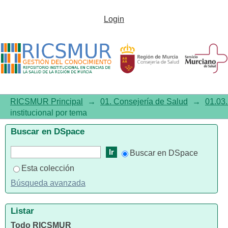
Listar01.03. Documentación
Login
institucional por tema "Comités
de Ética"
RICSMUR Principal
→
01. Consejería de Salud
→
01.03.
institucional por tema
Buscar en DSpace
Buscar en DSpace
Esta colección
Búsqueda avanzada
Listar
Todo RICSMUR