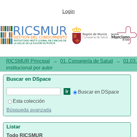
Listar 01.03. Documentación
Login
institucional por autor "Rubio-
Gil, Esther"
RICSMUR Principal
→
01. Consejería de Salud
→
01.03.
institucional por autor
Buscar en DSpace
Buscar en DSpace
Esta colección
Búsqueda avanzada
Listar
Todo RICSMUR