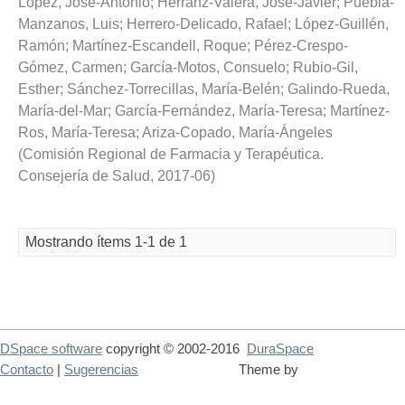
López, José-Antonio
;
Herranz-Valera, José-Javier
;
Puebla-
Manzanos, Luis
;
Herrero-Delicado, Rafael
;
López-Guillén,
Ramón
;
Martínez-Escandell, Roque
;
Pérez-Crespo-
Gómez, Carmen
;
García-Motos, Consuelo
;
Rubio-Gil,
Esther
;
Sánchez-Torrecillas, María-Belén
;
Galindo-Rueda,
María-del-Mar
;
García-Fernández, María-Teresa
;
Martínez-
Ros, María-Teresa
;
Ariza-Copado, María-Ángeles
(
Comisión Regional de Farmacia y Terapéutica.
Consejería de Salud
,
2017-06
)
Mostrando ítems 1-1 de 1
DSpace software
copyright © 2002-2016
DuraSpace
Contacto
|
Sugerencias
Theme by