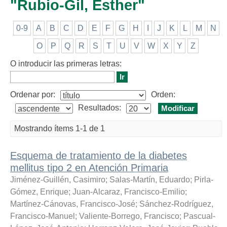
"Rubio-Gil, Esther"
0-9
A
B
C
D
E
F
G
H
I
J
K
L
M
N
O
P
Q
R
S
T
U
V
W
X
Y
Z
O introducir las primeras letras:
Ordenar por:
Orden:
Resultados:
Mostrando ítems 1-1 de 1
Esquema de tratamiento de la diabetes
mellitus tipo 2 en Atención Primaria
Jiménez-Guillén, Casimiro
;
Salas-Martín, Eduardo
;
Pirla-
Gómez, Enrique
;
Juan-Alcaraz, Francisco-Emilio
;
Martínez-Cánovas, Francisco-José
;
Sánchez-Rodríguez,
Francisco-Manuel
;
Valiente-Borrego, Francisco
;
Pascual-