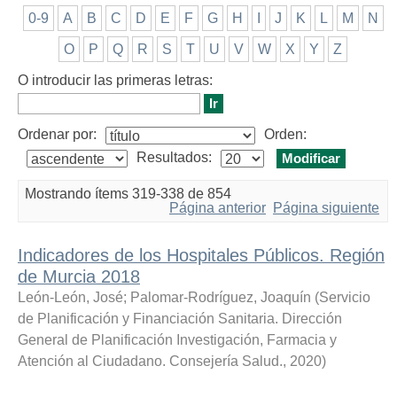
0-9
A
B
C
D
E
F
G
H
I
J
K
L
M
N
O
P
Q
R
S
T
U
V
W
X
Y
Z
O introducir las primeras letras:
Ordenar por:
Orden:
Resultados:
Mostrando ítems 319-338 de 854
Página anterior
Página siguiente
Indicadores de los Hospitales Públicos. Región
de Murcia 2018
León-León, José
;
Palomar-Rodríguez, Joaquín
(
Servicio
de Planificación y Financiación Sanitaria. Dirección
General de Planificación Investigación, Farmacia y
Atención al Ciudadano. Consejería Salud.
,
2020
)