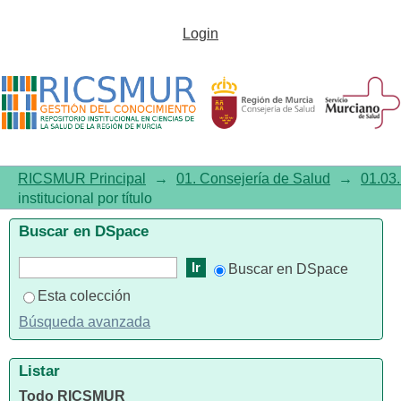
Listar 01.03. Documentación
Login
institucional por título
RICSMUR Principal
→
01. Consejería de Salud
→
01.03.
institucional por título
Buscar en DSpace
Buscar en DSpace
Esta colección
Búsqueda avanzada
Listar
Todo RICSMUR