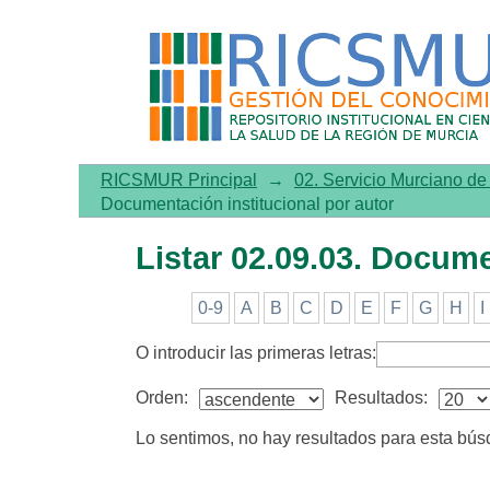
Listar 02.09.03. Documentac
RICSMUR Principal
→
02. Servicio Murciano d
Documentación institucional por autor
Listar 02.09.03. Docume
0-9
A
B
C
D
E
F
G
H
I
O introducir las primeras letras:
Orden:
Resultados:
Lo sentimos, no hay resultados para esta bú