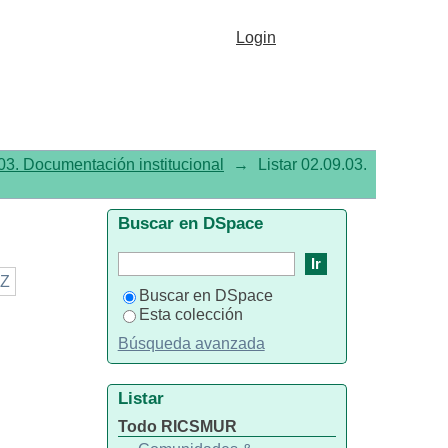
Login
03. Documentación institucional
→
Listar 02.09.03.
Buscar en DSpace
Z
Buscar en DSpace
Esta colección
Búsqueda avanzada
Listar
Todo RICSMUR