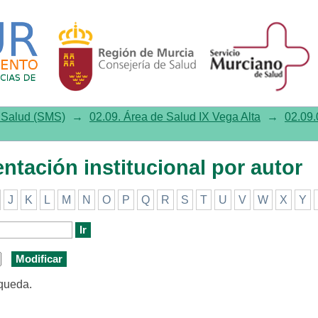
ión institucional por autor
e Salud (SMS)
→
02.09. Área de Salud IX Vega Alta
→
02.09.
ntación institucional por autor
J
K
L
M
N
O
P
Q
R
S
T
U
V
W
X
Y
squeda.