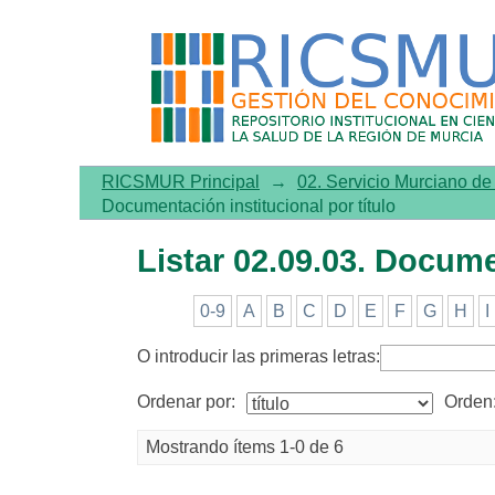
Listar 02.09.03. Documentac
RICSMUR Principal
→
02. Servicio Murciano d
Documentación institucional por título
Listar 02.09.03. Docume
0-9
A
B
C
D
E
F
G
H
I
O introducir las primeras letras:
Ordenar por:
Orden
Mostrando ítems 1-0 de 6