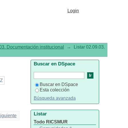
Login
03. Documentación institucional
→
Listar 02.09.03.
Buscar en DSpace
Z
Buscar en DSpace
Esta colección
Búsqueda avanzada
Listar
iguiente
Todo RICSMUR