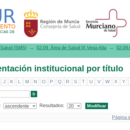
ión institucional por título
e Salud (SMS)
→
02.09. Área de Salud IX Vega Alta
→
02.09.
ntación institucional por título
J
K
L
M
N
O
P
Q
R
S
T
U
V
W
X
Y
:
Resultados:
Página s