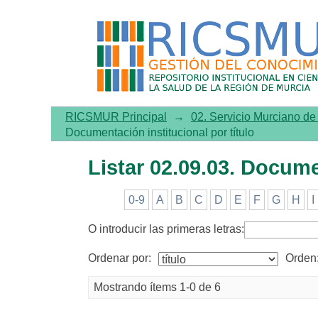
Listar 02.09.03. Documentac
RICSMUR Principal
→
02. Servicio Murciano d
Documentación institucional por título
Listar 02.09.03. Docume
0-9
A
B
C
D
E
F
G
H
I
O introducir las primeras letras:
Ordenar por:
Orden
Mostrando ítems 1-0 de 6