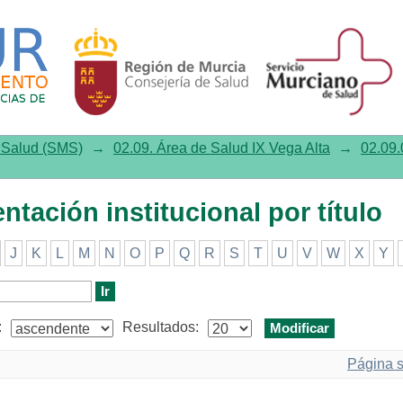
ión institucional por título
e Salud (SMS)
→
02.09. Área de Salud IX Vega Alta
→
02.09.
ntación institucional por título
J
K
L
M
N
O
P
Q
R
S
T
U
V
W
X
Y
:
Resultados:
Página s