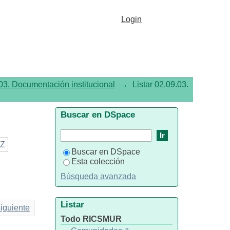
Login
03. Documentación institucional
→
Listar 02.09.03.
Buscar en DSpace
Z
Buscar en DSpace
Esta colección
Búsqueda avanzada
Listar
iguiente
Todo RICSMUR