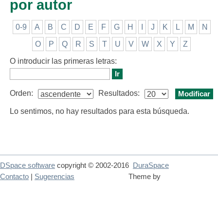
por autor
0-9
A
B
C
D
E
F
G
H
I
J
K
L
M
N
O
P
Q
R
S
T
U
V
W
X
Y
Z
O introducir las primeras letras:
Orden:
Resultados:
Lo sentimos, no hay resultados para esta búsqueda.
DSpace software
copyright © 2002-2016
DuraSpace
Contacto
|
Sugerencias
Theme by