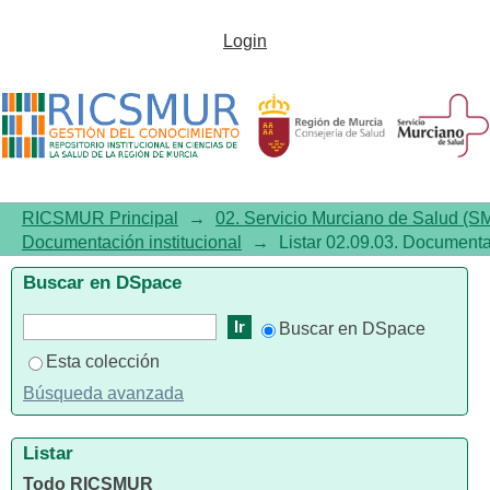
Listar 02.09.03. Documentación
Login
institucional por autor
RICSMUR Principal
→
02. Servicio Murciano de Salud (S
Documentación institucional
→
Listar 02.09.03. Documentac
Buscar en DSpace
Buscar en DSpace
Esta colección
Búsqueda avanzada
Listar
Todo RICSMUR