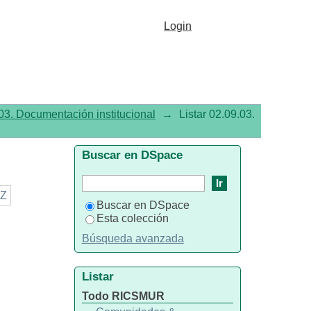
Login
03. Documentación institucional
→
Listar 02.09.03.
Buscar en DSpace
Z
Buscar en DSpace
Esta colección
Búsqueda avanzada
Listar
Todo RICSMUR