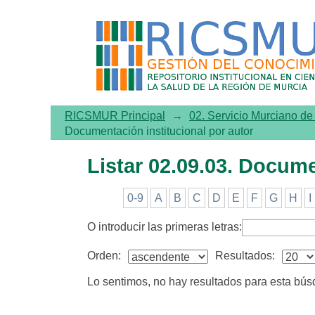
Listar 02.09.03. Documentac
RICSMUR Principal
→
02. Servicio Murciano d
Documentación institucional por autor
Listar 02.09.03. Docume
0-9
A
B
C
D
E
F
G
H
I
O introducir las primeras letras:
Orden:
Resultados:
Lo sentimos, no hay resultados para esta bú