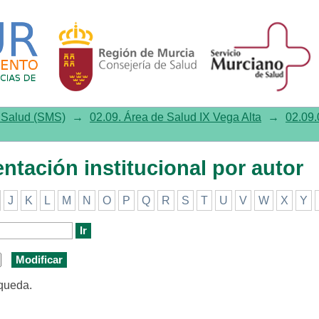
ión institucional por autor
e Salud (SMS)
→
02.09. Área de Salud IX Vega Alta
→
02.09.
ntación institucional por autor
J
K
L
M
N
O
P
Q
R
S
T
U
V
W
X
Y
squeda.